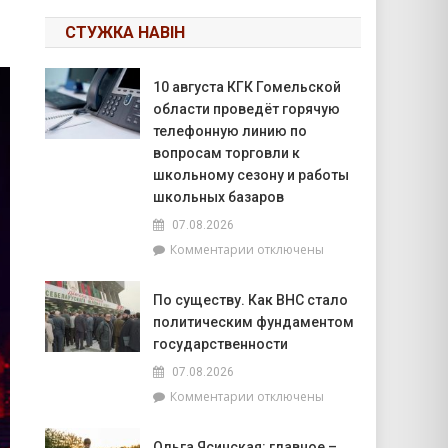
СТУЖКА НАВІН
10 августа КГК Гомельской
области проведёт горячую
телефонную линию по
вопросам торговли к
школьному сезону и работы
школьных базаров
07.08.2026
к
Комментарии
отключены
записи
10
По существу. Как ВНС стало
августа
политическим фундаментом
КГК
Гомельской
государственности
области
07.08.2026
проведёт
к
Комментарии
отключены
горячую
записи
телефонную
По
линию
Ольга Ясинская: главное –