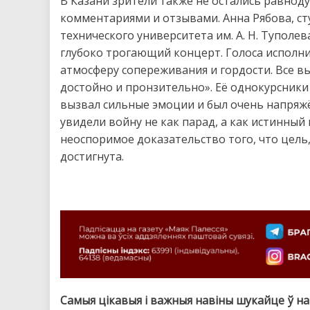
В Казани зрители также не остались равно
комментариями и отзывами. Анна Рябова, ст
технического университета им. А. Н. Туполе
глубоко трогающий концерт. Голоса исполн
атмосферу сопереживания и гордости. Все 
достойно и пронзительно». Её однокурсники
вызвал сильные эмоции и был очень напряж
увидели войну не как парад, а как истинный
неоспоримое доказательство того, что цель
достигнута.
Самыя цікавыя і важныя навіны шукайце ў н