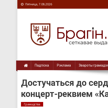
Пятница, 7.08.2026
Падпіска
Рэклама
Звароты грамадз
Достучаться до серд
концерт-реквием «К
Грамадства