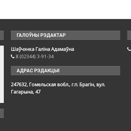
ГАЛОЎНЫ РЭДАКТАР
Шаўчэнка Галіна Адамаўна
8 (02344) 3-91-34
АДРАС РЭДАКЦЫІ
247632, Гомельская вобл., г.п. Брагін, вул.
Гагарына, 47