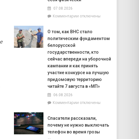
пунктов
Беларуси
07.08.2026
к
Комментарии
отключены
записи
Гороскоп
О том, как ВНС стало
на
политическим фундаментом
7
е
августа:
белорусской
Тельцам
государственности, кто
стоит
сейчас впереди на уборочной
уделить
кампании и как принять
внимание
участие конкурсе на лучшую
финансовой
придомовую территорию
стороне
о
читайте 7 августа в «МП»
своей
жизни,
06.08.2026
а
к
Комментарии
отключены
Рыбам
записи
не
О
нужно
Спасатели рассказали,
том,
перегружать
почему не нужно выключать
как
себя
ВНС
телефон во время грозы
физически
стало