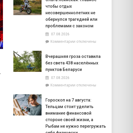
существу.
по
чтобы отдых
Как
вопросам
ВНС
несовершеннолетних не
торговли
стало
обернулся трагедией или
к
политическим
школьному
проблемами с законом
фундаментом
сезону
07.08.2026
государственности
и
к
Комментарии
отключены
работы
записи
школьных
Ольга
базаров
Вчерашняя гроза оставила
Ясинская:
без света 438 населённых
главное
–
пунктов Беларуси
–
чтобы
07.08.2026
отдых
к
Комментарии
отключены
несовершеннолетних
записи
не
Вчерашняя
обернулся
Гороскоп на 7 августа:
гроза
трагедией
Тельцам стоит уделить
оставила
или
без
внимание финансовой
проблемами
света
стороне своей жизни, а
с
438
законом
Рыбам не нужно перегружать
населённых
себя физически