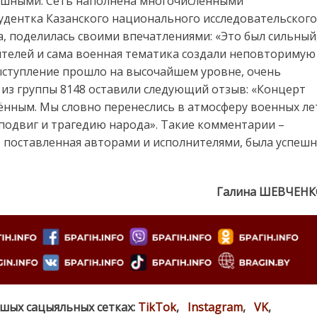
душными. Сеть наполнена многочисленными
удентка Казанского национального исследовательского
ва, поделилась своими впечатлениями: «Это был сильный
ителей и сама военная тематика создали неповторимую
выступление прошло на высочайшем уровне, очень
 из группы 8148 оставили следующий отзыв: «Концерт
ённым. Мы словно перенеслись в атмосферу военных ле
 подвиг и трагедию народа». Такие комментарии –
, поставленная авторами и исполнителями, была успеш
Галина ШЕВЧЕНК
ашых сацыяльных сетках:
TikTok
,
Instagram
,
VK
,