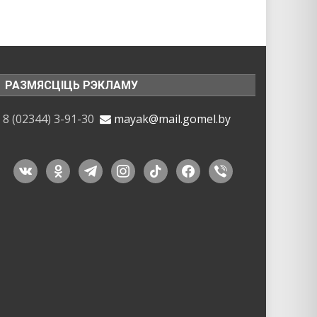
РАЗМЯСЦІЦЬ РЭКЛАМУ
8 (02344) 3-91-30
mayak@mail.gomel.by
vkontakte
odnoklassniki
telegram
instagram
tiktok
facebook
viber