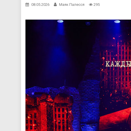
08.05.2026
Маяк Палесся
295