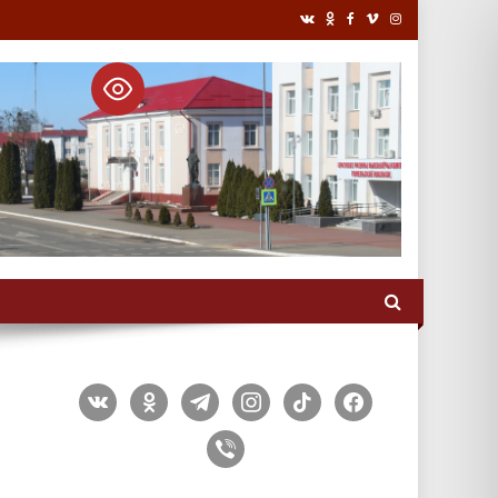
vkontakte
odnoklassniki
telegram
instagram
tiktok
facebook
viber