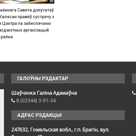
аённага Савета дэпутатаў
алясан правёў сустрэчу з
 Цэнтра па забеспячэнні
бюджэтных арганізацый
 раёна
ГАЛОЎНЫ РЭДАКТАР
Шаўчэнка Галіна Адамаўна
8 (02344) 3-91-34
АДРАС РЭДАКЦЫІ
247632, Гомельская вобл., г.п. Брагін, вул.