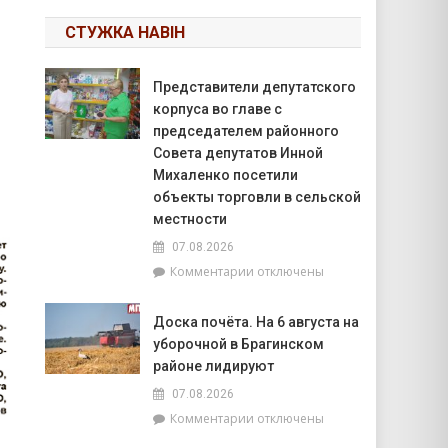
СТУЖКА НАВІН
Представители депутатского
корпуса во главе с
председателем районного
Совета депутатов Инной
Михаленко посетили
объекты торговли в сельской
местности
07.08.2026
к
Комментарии
отключены
записи
Представители
Доска почёта. На 6 августа на
депутатского
уборочной в Брагинском
корпуса
во
районе лидируют
главе
07.08.2026
с
к
Комментарии
отключены
председателем
записи
районного