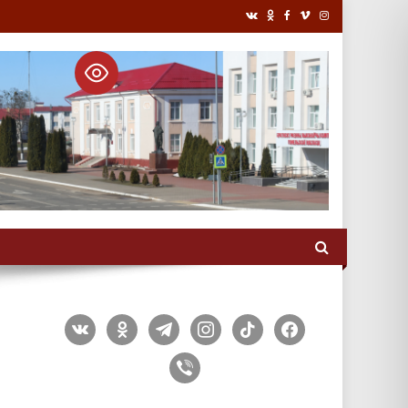
vkontakte
odnoklassniki
telegram
instagram
tiktok
facebook
viber