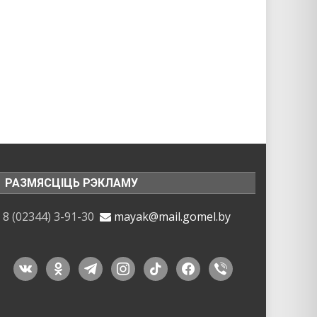
РАЗМЯСЦІЦЬ РЭКЛАМУ
8 (02344) 3-91-30
mayak@mail.gomel.by
vkontakte
odnoklassniki
telegram
instagram
tiktok
facebook
viber