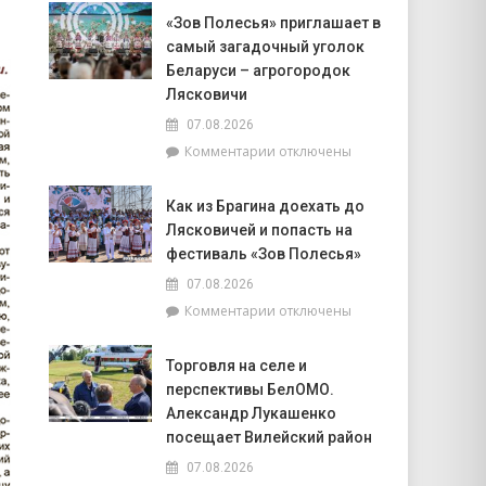
Доска
Совета
«Зов Полесья» приглашает в
почёта.
депутатов
самый загадочный уголок
На
Инной
6
Беларуси – агрогородок
Михаленко
августа
Лясковичи
посетили
на
объекты
07.08.2026
уборочной
торговли
к
Комментарии
отключены
в
в
записи
Брагинском
сельской
«Зов
районе
местности
Как из Брагина доехать до
Полесья»
лидируют
Лясковичей и попасть на
приглашает
в
фестиваль «Зов Полесья»
самый
07.08.2026
загадочный
к
Комментарии
отключены
уголок
записи
Беларуси
Как
–
Торговля на селе и
из
агрогородок
перспективы БелОМО.
Брагина
Лясковичи
доехать
Александр Лукашенко
до
посещает Вилейский район
Лясковичей
07.08.2026
и