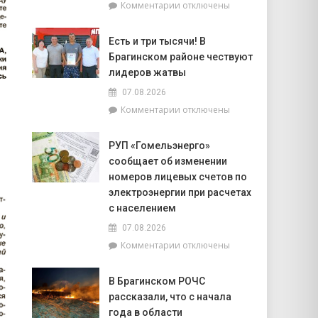
к
Комментарии
отключены
попасть
записи
на
Торговля
фестиваль
Есть и три тысячи! В
на
«Зов
Брагинском районе чествуют
селе
Полесья»
и
лидеров жатвы
перспективы
07.08.2026
БелОМО.
к
Комментарии
отключены
Александр
записи
Лукашенко
Есть
посещает
РУП «Гомельэнерго»
и
Вилейский
сообщает об изменении
три
район
тысячи!
номеров лицевых счетов по
В
электроэнергии при расчетах
Брагинском
с населением
районе
07.08.2026
чествуют
лидеров
к
Комментарии
отключены
жатвы
записи
РУП
В Брагинском РОЧС
«Гомельэнерго»
рассказали, что с начала
сообщает
об
года в области