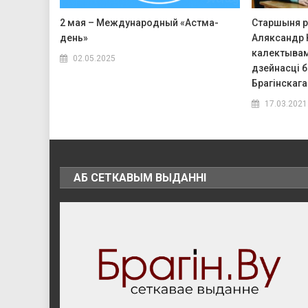
2 мая – Международный «Астма-
Старшыня р
день»
Аляксандр К
калектывам
02.05.2025
дзейнасці 
Брагінскага
17.03.2021
АБ СЕТКАВЫМ ВЫДАННІ