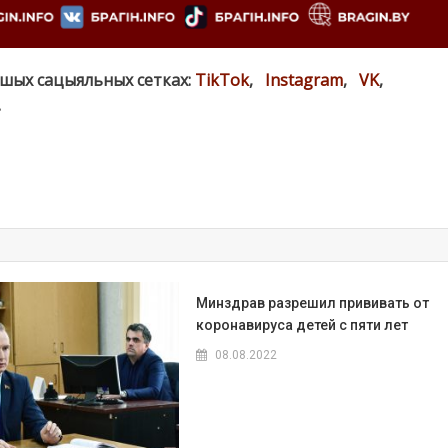
ашых сацыяльных сетках:
TikTok
,
Instagram
,
VK
,
.
Минздрав разрешил прививать от
коронавируса детей с пяти лет
08.08.2022