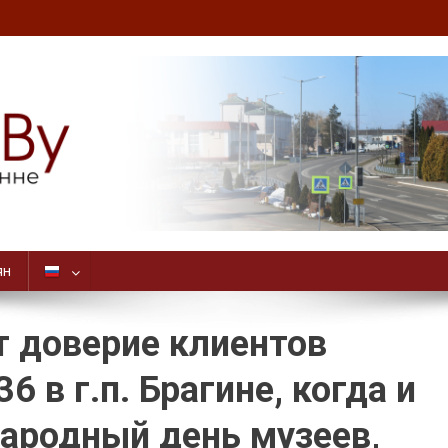
ян
т доверие клиентов
 в г.п. Брагине, когда и
ародный день музеев,