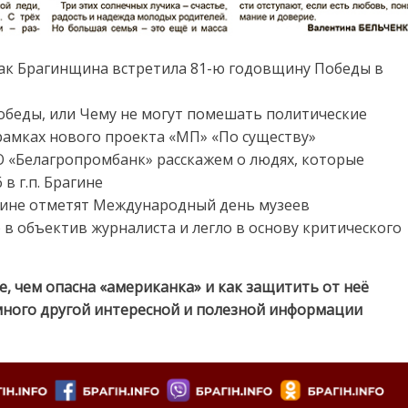
как Брагинщина встретила 81-ю годовщину Победы в
беды, или Чему не могут помешать политические
рамках нового проекта «МП» «По существу»
О «Белагропромбанк» расскажем о людях, которые
в г.п. Брагине
агине отметят Международный день музеев
о в объектив журналиста и легло в основу критического
е, чем опасна «американка» и как защитить от неё
много другой интересной и полезной информации