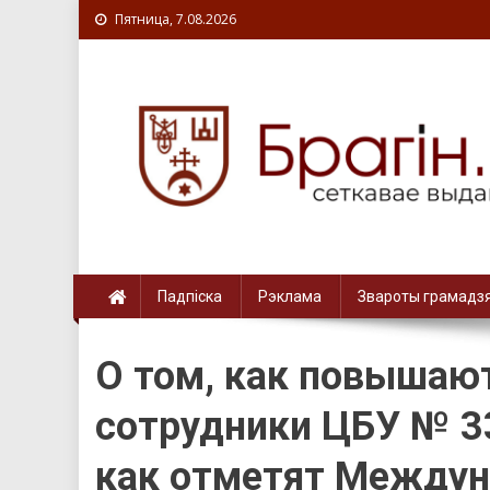
Пятница, 7.08.2026
Падпіска
Рэклама
Звароты грамадз
О том, как повышаю
сотрудники ЦБУ № 336
как отметят Междун