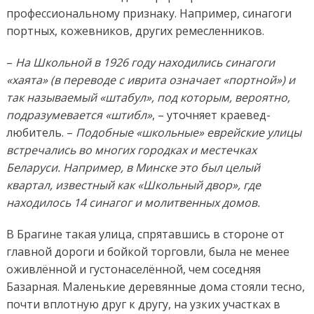
профессиональному признаку. Например, синагоги
портных, кожевников, других ремесленников.
–
На Школьной в 1926 году находились синагоги
«хаята» (в переводе с иврита означает «портной») и
так называемый «штабул», под которым, вероятно,
подразумевается «штибл»
, – уточняет краевед-
любитель. –
Подобные «школьные» еврейские улицы
встречались во многих городках и местечках
Беларуси. Например, в Минске это был целый
квартал, известный как «Школьный двор», где
находилось 14 синагог и молитвенных домов.
В Брагине такая улица, спрятавшись в стороне от
главной дороги и бойкой торговли, была не менее
оживлённой и густонаселённой, чем соседняя
Базарная. Маленькие деревянные дома стояли тесно,
почти вплотную друг к другу, на узких участках в