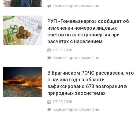
перспективы
к
Комментарии
отключены
БелОМО.
записи
Александр
Есть
Лукашенко
РУП «Гомельэнерго» сообщает об
и
посещает
изменении номеров лицевых
три
Вилейский
счетов по электроэнергии при
тысячи!
район
В
расчетах с населением
Брагинском
07.08.2026
районе
к
Комментарии
отключены
чествуют
записи
лидеров
РУП
жатвы
В Брагинском РОЧС рассказали, что
«Гомельэнерго»
с начала года в области
сообщает
зафиксировано 673 возгорания в
об
изменении
природных экосистемах
номеров
07.08.2026
лицевых
к
Комментарии
отключены
счетов
записи
по
В
электроэнергии
Брагинском
при
РОЧС
расчетах