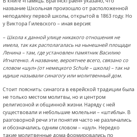
В книге «Памяць. Брагінскі раён» указано, что
название Школьная произошло от расположенной
неподалёку первой школы, открытой в 1863 году. Но
у Виктора Гилевского – иная версия:
–
Школа к данной улице никакого отношения не
имела, так как располагалась на нынешней площади
Ленина – там, где установлен памятник Василию
Игнатенко. А название, вероятнее всего, связано со
словом «шул» (от немецкого Schule – школа) – так на
идише называли синагогу или молитвенный дом.
Стоит пояснить: синагога в еврейской традиции была
не только местом молитвы, но и центром
религиозной и общинной жизни. Наряду с ней
существовали и небольшие молельни – «штиблы». В
разговорной речи эти понятия часто не различались
и обозначались одним словом – «шул». Нередко
такие молитвенные дома формировались по