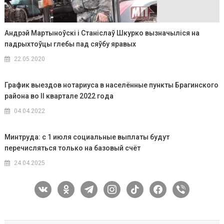
Андрэй Мартыноўскі і Станіслаў Шкурко вызначыліся на
падрыхтоўцы глебы пад сяўбу яравых
22.05.2020
График выездов нотариуса в населённые пункты Брагинского
района во II квартале 2022 года
04.04.2022
Минтруда: с 1 июля социальные выплаты будут
перечисляться только на базовый счёт
24.04.2025
vkontakte
odnoklassniki
telegram
instagram
tiktok
facebook
viber