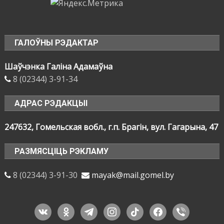
ГАЛОЎНЫ РЭДАКТАР
Шаўчэнка Галіна Адамаўна
8 (02344) 3-91-34
АДРАС РЭДАКЦЫІ
247632, Гомельская вобл., г.п. Брагін, вул. Гагарына, 47
РАЗМЯСЦІЦЬ РЭКЛАМУ
8 (02344) 3-91-30
mayak@mail.gomel.by
vkontakte
odnoklassniki
telegram
instagram
tiktok
facebook
viber