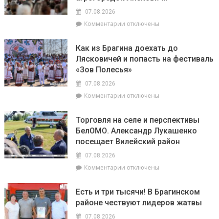
Михаленко
августа
посетили
07.08.2026
на
объекты
к
Комментарии
отключены
уборочной
торговли
записи
в
в
«Зов
Брагинском
сельской
Как из Брагина доехать до
Полесья»
районе
местности
Лясковичей и попасть на фестиваль
приглашает
лидируют
«Зов Полесья»
в
самый
07.08.2026
загадочный
к
Комментарии
отключены
уголок
записи
Беларуси
Как
–
Торговля на селе и перспективы
из
агрогородок
БелОМО. Александр Лукашенко
Брагина
Лясковичи
посещает Вилейский район
доехать
до
07.08.2026
Лясковичей
к
Комментарии
отключены
и
записи
попасть
Торговля
на
Есть и три тысячи! В Брагинском
на
фестиваль
районе чествуют лидеров жатвы
селе
«Зов
и
Полесья»
07.08.2026