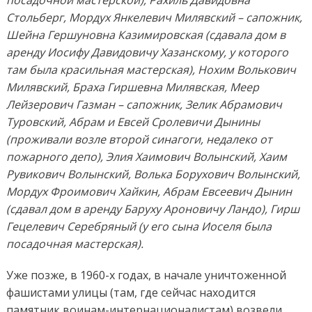
посадочной мастерской), Рахиль Давидовна
Стольберг, Мордух Янкелевич Милявский – сапожник,
Шейна Гершуновна Казимировская (сдавала дом в
аренду Иосифу Давидовичу Хазанскому, у которого
там была красильная мастерская), Нохим Волькович
Милявский, Браха Гиршевна Милявская, Меер
Лейзерович Газман – сапожник, Зелик Абрамович
Туровский, Абрам и Евсей Сролевичи Дынины
(проживали возле второй синагоги, недалеко от
пожарного депо), Элия Хаимович Волынский, Хаим
Рувикович Волынский, Волька Борухович Волынский,
Мордух Фроимович Хайкин, Абрам Евсеевич Дынин
(сдавал дом в аренду Баруху Ароновичу Ландо), Гирш
Гецелевич Серебряный (у его сына Иоселя была
посадочная мастерская).
Уже позже, в 1960-х годах, в начале уничтоженной
фашистами улицы (там, где сейчас находится
памятник воинам-интернационалистам) возвели