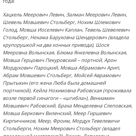
года:
Хацкель Меерович Левин, Залман Меерович Левин,
Шевель Мовшевич Стольберг, Нохим Шлемович
Голод, Мовша Иоселевич Каплан, Тевель Шевелевич
Стольберг, Нехама Баруховна Шендерович (владела
крупорушкой на два конных привода), Шося
Мееровна Волынская, Блюма Янкелевна Волынская,
Мовша Герцович Пекуровский – портной, Арон
Мордухович Пароцкий, Мовша Абрамович Арип,
Абрам Мовшевич Стольберг, Мойсей Аврамович
Прытыкин (его жена Люба была домашней
портнихой), Кейла Нохимовна Рабовская (проживала
возле первой синагоги – «штибла»), Вениамин
Мовшевич Рабовский, Браха Менделевна Слеповская,
Мовша Беркович Виленский, Меер Гиршевич
Кирпичников, Меер, Фроим, Мордух Тевелевичи
Стольберги, Нохим Меерович Стольберг (владел