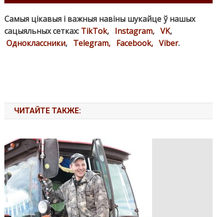
Самыя цікавыя і важныя навіны шукайце ў нашых
сацыяльных сетках:
TikTok
,
Instagram
,
VK
,
Одноклассники
,
Telegram,
Facebook,
Viber
.
ЧИТАЙТЕ ТАКЖЕ: