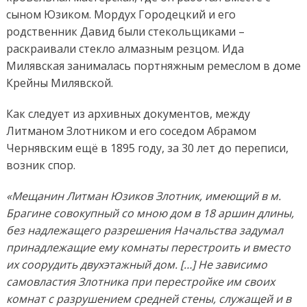
сыном Юзиком. Мордух Городецкий и его
родственник Давид были стекольщиками –
раскраивали стекло алмазным резцом. Ида
Милявская занималась портняжным ремеслом в доме
Крейны Милявской.
Как следует из архивных документов, между
Литманом Злотником и его соседом Абрамом
Чернявским ещё в 1895 году, за 30 лет до переписи,
возник спор.
«Мещанин Литман Юзиков Злотник, имеющий в м.
Брагине совокупный со мною дом в 18 аршин длины,
без надлежащего разрешения Начальства задумал
принадлежащие ему комнаты перестроить и вместо
их соорудить двухэтажный дом. […] Не зависимо
самовластия Злотника при перестройке им своих
комнат с разрушением средней стены, служащей и в