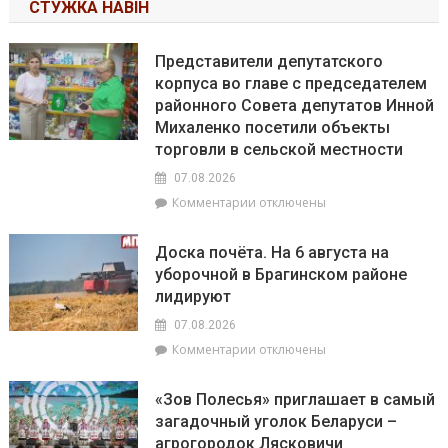
СТУЖКА НАВІН
Представители депутатского
корпуса во главе с председателем
районного Совета депутатов Инной
Михаленко посетили объекты
торговли в сельской местности
07.08.2026
к
Комментарии
отключены
записи
Представители
Доска почёта. На 6 августа на
депутатского
уборочной в Брагинском районе
корпуса
лидируют
во
главе
07.08.2026
с
к
Комментарии
отключены
председателем
записи
районного
Доска
Совета
«Зов Полесья» приглашает в самый
почёта.
депутатов
загадочный уголок Беларуси –
На
Инной
агрогородок Лясковичи
6