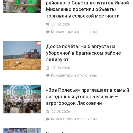
районного Совета депутатов Инной
августа:
«Лучшая
Весы
Михаленко посетили объекты
придомовая
сегодня
территория
торговли в сельской местности
будут
2026
07.08.2026
особенно
года»
успешны
к
Комментарии
отключены
в
записи
искусстве,
Представители
Доска почёта. На 6 августа на
а
депутатского
уборочной в Брагинском районе
Рыбам
корпуса
лидируют
стоит
во
прислушаться
главе
07.08.2026
к
с
к
Комментарии
отключены
интуиции
председателем
записи
районного
Доска
Совета
«Зов Полесья» приглашает в самый
почёта.
депутатов
загадочный уголок Беларуси –
На
Инной
агрогородок Лясковичи
6
Михаленко
августа
посетили
07.08.2026
на
объекты
к
Комментарии
отключены
уборочной
торговли
записи
в
в
«Зов
Брагинском
сельской