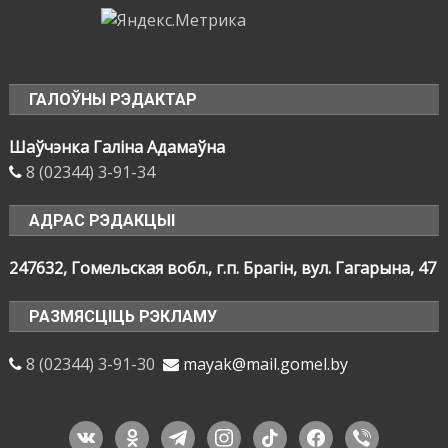
ГАЛОЎНЫ РЭДАКТАР
Шаўчэнка Галіна Адамаўна
8 (02344) 3-91-34
АДРАС РЭДАКЦЫІ
247632, Гомельская вобл., г.п. Брагін, вул. Гагарына, 47
РАЗМЯСЦІЦЬ РЭКЛАМУ
8 (02344) 3-91-30
mayak@mail.gomel.by
vkontakte
odnoklassniki
telegram
instagram
tiktok
facebook
viber