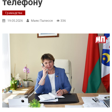
телефону
Грамадства
19.05.2026
Маяк Палесся
336