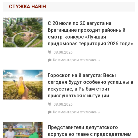
СТУЖКА НАВІН
С 20 июля по 20 августа на
Брагинщине проходит районный
смотр-конкурс «Лучшая
придомовая территория 2026 года»
08.08.2026
к
Комментарии
отключены
записи
С
Гороскоп на 8 августа: Весы
20
сегодня будут особенно успешны в
июля
искусстве, а Рыбам стоит
по
20
прислушаться к интуиции
августа
08.08.2026
на
к
Комментарии
отключены
Брагинщине
записи
проходит
Гороскоп
районный
Представители депутатского
на
смотр-
корпуса во главе с председателем
8
конкурс