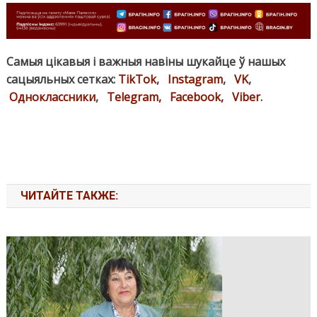
Самыя цікавыя і важныя навіны шукайце ў нашых
сацыяльных сетках:
TikTok
,
Instagram
,
VK
,
Одноклассники
,
Telegram,
Facebook,
Viber
.
ЧИТАЙТЕ ТАКЖЕ: