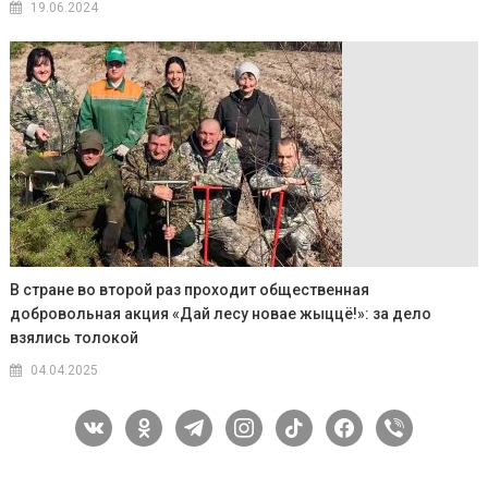
19.06.2024
В стране во второй раз проходит общественная
добровольная акция «Дай лесу новае жыццё!»: за дело
взялись толокой
04.04.2025
vkontakte
odnoklassniki
telegram
instagram
tiktok
facebook
viber