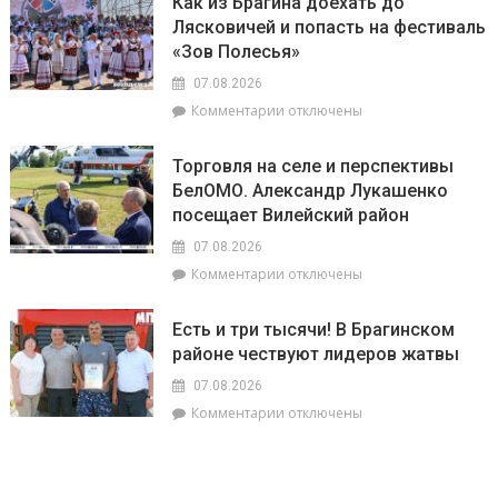
Как из Брагина доехать до
Полесья»
районе
местности
Лясковичей и попасть на фестиваль
приглашает
лидируют
«Зов Полесья»
в
самый
07.08.2026
загадочный
к
Комментарии
отключены
уголок
записи
Беларуси
Как
–
Торговля на селе и перспективы
из
агрогородок
БелОМО. Александр Лукашенко
Брагина
Лясковичи
посещает Вилейский район
доехать
до
07.08.2026
Лясковичей
к
Комментарии
отключены
и
записи
попасть
Торговля
на
Есть и три тысячи! В Брагинском
на
фестиваль
районе чествуют лидеров жатвы
селе
«Зов
и
Полесья»
07.08.2026
перспективы
к
Комментарии
отключены
БелОМО.
записи
Александр
Есть
Лукашенко
и
посещает
три