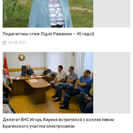
Педагагічны стаж Лідзіі Раманюк – 45 гадоў
31.08.2021
Делегат ВНС Игорь Киреня встретился с коллективом
Брагинского участка электросвязи