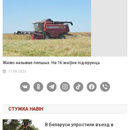
Жніво называе лепшых. На 16 жніўня лідзіруюць
17.08.2023
vkontakte
odnoklassniki
telegram
instagram
tiktok
facebook
viber
СТУЖКА НАВІН
В Беларуси упростили въезд в