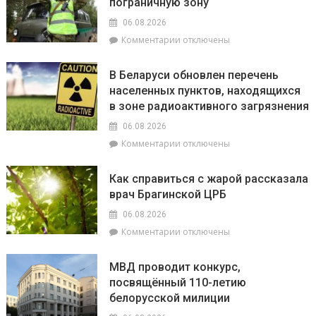
пограничную зону
06.08.2026
к
Комментарии
отключены
записи
В
В Беларуси обновлен перечень
Беларуси
населенных пунктов, находящихся
упростили
в зоне радиоактивного загрязнения
въезд
в
06.08.2026
пограничную
к
Комментарии
отключены
зону
записи
В
Как справиться с жарой рассказала
Беларуси
врач Брагинской ЦРБ
обновлен
перечень
06.08.2026
населенных
к
Комментарии
отключены
пунктов,
записи
находящихся
Как
в
МВД проводит конкурс,
справиться
зоне
посвящённый 110-летию
с
радиоактивного
белорусской милиции
жарой
загрязнения
рассказала