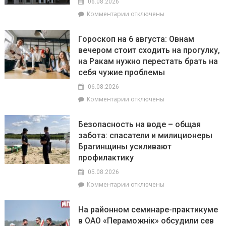
06.08.2026
врач
к
Комментарии
отключены
Брагинской
записи
ЦРБ
МВД
Гороскоп на 6 августа: Овнам
проводит
вечером стоит сходить на прогулку,
конкурс,
на Ракам нужно перестать брать на
посвящённый
110-
себя чужие проблемы
летию
06.08.2026
белорусской
к
Комментарии
отключены
милиции
записи
Гороскоп
Безопасность на воде – общая
на
забота: спасатели и милиционеры
6
Брагинщины усиливают
августа:
Овнам
профилактику
вечером
05.08.2026
стоит
к
Комментарии
отключены
сходить
записи
на
Безопасность
прогулку,
На районном семинаре-практикуме
на
на
в ОАО «Пераможнік» обсудили сев
воде
Ракам