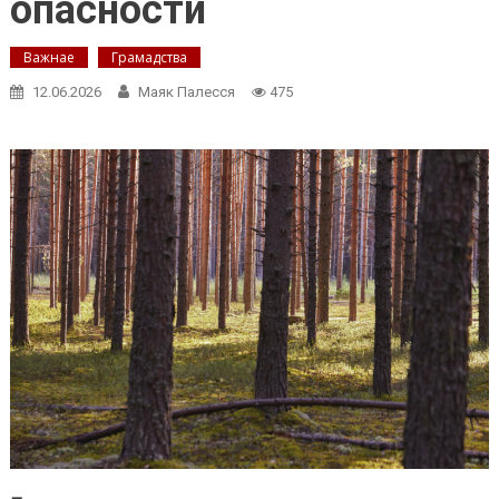
опасности
Важнае
Грамадства
12.06.2026
Маяк Палесся
475