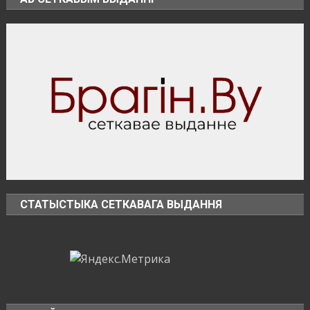
попасть
на
фестиваль
«Зов
Полесья»
СТАТЫСТЫКА СЕТКАВАГА ВЫДАННЯ