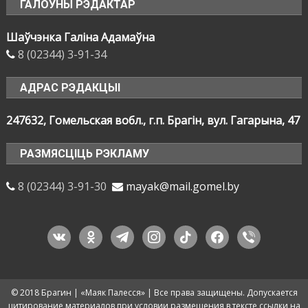
ГАЛОЎНЫ РЭДАКТАР
Шаўчэнка Галіна Адамаўна
8 (02344) 3-91-34
АДРАС РЭДАКЦЫІ
247632, Гомельская вобл., г.п. Брагін, вул. Гагарына, 47
РАЗМЯСЦІЦЬ РЭКЛАМУ
8 (02344) 3-91-30
mayak@mail.gomel.by
vkontakte
odnoklassniki
telegram
instagram
tiktok
facebook
viber
© 2018 Брагин | «Маяк Палесся» | Все права защищены. Допускается
цитирование материалов при условии размещения в тексте ссылки на