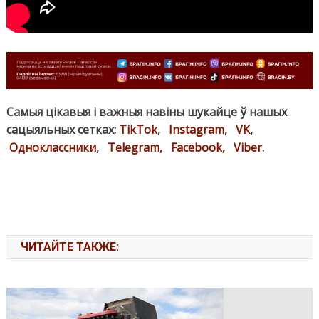
Самыя цікавыя і важныя навіны шукайце ў нашых
сацыяльных сетках:
TikTok
,
Instagram
,
VK
,
Одноклассники
,
Telegram,
Facebook,
Viber
.
ЧИТАЙТЕ ТАКЖЕ: