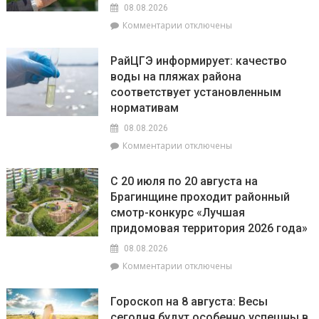
08.08.2026
к
Комментарии
отключены
записи
В
РайЦГЭ информирует: качество
Брагинском
воды на пляжах района
РОВД
соответствует установленным
рассказали,
какое
нормативам
наказание
08.08.2026
предусмотрено
к
Комментарии
отключены
за
записи
незаконное
РайЦГЭ
использование
С 20 июля по 20 августа на
информирует:
БПЛА
Брагинщине проходит районный
качество
смотр-конкурс «Лучшая
воды
на
придомовая территория 2026 года»
пляжах
08.08.2026
района
к
Комментарии
отключены
соответствует
записи
установленным
С
нормативам
Гороскоп на 8 августа: Весы
20
сегодня будут особенно успешны в