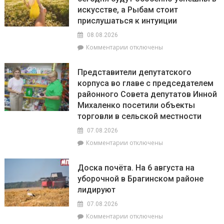
июля
искусстве, а Рыбам стоит
по
20
прислушаться к интуиции
августа
08.08.2026
на
к
Комментарии
отключены
Брагинщине
записи
проходит
Гороскоп
районный
Представители депутатского
на
смотр-
корпуса во главе с председателем
8
конкурс
районного Совета депутатов Инной
августа:
«Лучшая
Весы
Михаленко посетили объекты
придомовая
сегодня
территория
торговли в сельской местности
будут
2026
07.08.2026
особенно
года»
успешны
к
Комментарии
отключены
в
записи
искусстве,
Представители
Доска почёта. На 6 августа на
а
депутатского
уборочной в Брагинском районе
Рыбам
корпуса
лидируют
стоит
во
прислушаться
главе
07.08.2026
к
с
к
Комментарии
отключены
интуиции
председателем