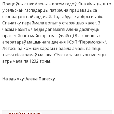
Працоўны стаж Алены – восем гадоў. Яна лічыць, што
ў сельскай гаспадарцы патрэбна працаваць са
стопрацэнтнай аддачай. Тады будзе добры вынік.
Спачатку пераймала вопыт у старэйшых калег. З
часам набытыя веды дапамаглі Алене дасягнуць
прафесійнага майстэрства і ўвайсці ў лік лепшых
аператараў машыннага даення КСУП “Пераможнік”.
Летась ад кожнай каровы надаіла амаль па пяць
тысяч кілаграмаў малака. Сёлета за чатыры месяцы
атрымала па 1232 тоны.
На здымку: Алена Папеску.