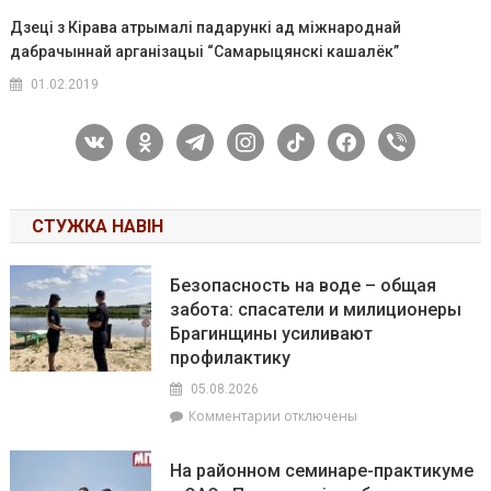
Дзеці з Кірава атрымалі падарункі ад міжнароднай
дабрачыннай арганізацыі “Самарыцянскі кашалёк”
01.02.2019
vkontakte
odnoklassniki
telegram
instagram
tiktok
facebook
viber
СТУЖКА НАВІН
Безопасность на воде – общая
забота: спасатели и милиционеры
Брагинщины усиливают
профилактику
05.08.2026
к
Комментарии
отключены
записи
Безопасность
На районном семинаре-практикуме
на