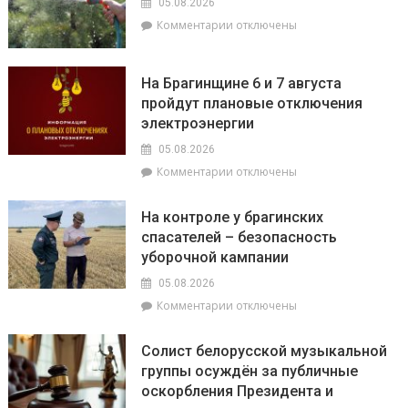
05.08.2026
депутатов
к
Комментарии
отключены
Инна
записи
Михаленко
Спаси
провела
дерево
На Брагинщине 6 и 7 августа
приём
–
пройдут плановые отключения
граждан
полей
электроэнергии
его
05.08.2026
к
Комментарии
отключены
записи
На
На контроле у брагинских
Брагинщине
спасателей – безопасность
6
уборочной кампании
и
7
05.08.2026
августа
к
Комментарии
отключены
пройдут
записи
плановые
На
отключения
Солист белорусской музыкальной
контроле
электроэнергии
группы осуждён за публичные
у
оскорбления Президента и
брагинских