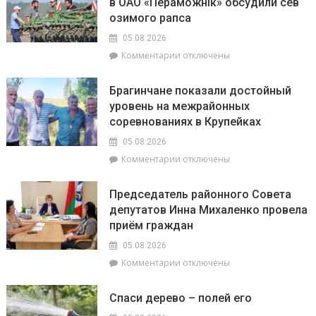
в ОАО «Пераможнік» обсудили сев
воде
озимого рапса
–
общая
05.08.2026
забота:
к
Комментарии
отключены
спасатели
записи
и
На
милиционеры
Брагинчане показали достойный
районном
Брагинщины
уровень на межрайонных
семинаре-
усиливают
соревнованиях в Крупейках
практикуме
профилактику
в
05.08.2026
ОАО
к
Комментарии
отключены
«Пераможнік»
записи
обсудили
Брагинчане
сев
Председатель районного Совета
показали
озимого
депутатов Инна Михаленко провела
достойный
рапса
приём граждан
уровень
на
05.08.2026
межрайонных
к
Комментарии
отключены
соревнованиях
записи
в
Председатель
Крупейках
Спаси дерево – полей его
районного
Совета