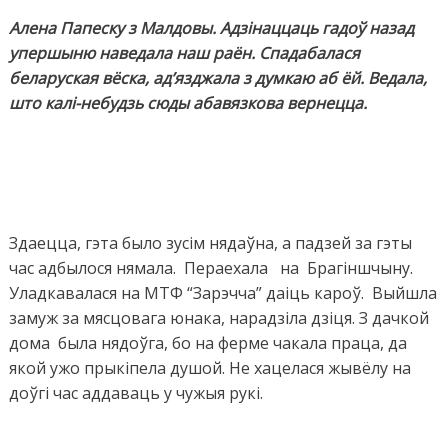
Алена Папеску з Малдовы. Адзінаццаць гадоў назад
упершыню наведала наш раён. Спадабалася
беларуская вёска, ад’язджала з думкаю аб ёй. Ведала,
што калі-небудзь сюды абавязкова вернецца.
Здаецца, гэта было зусім нядаўна, а падзей за гэты
час адбылося нямала. Пераехала на Брагіншчыну.
Уладкавалася на МТФ “Зарэчча” даіць кароў. Выйшла
замуж за мясцовага юнака, нарадзіла дзіця. З дачкой
дома была нядоўга, бо на ферме чакала праца, да
якой ужо прыкіпела душой. Не хацелася жывёлу на
доўгі час аддаваць у чужыя рукі.