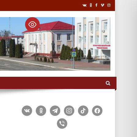
vkontakte
odnoklassniki
telegram
instagram
tiktok
facebook
viber