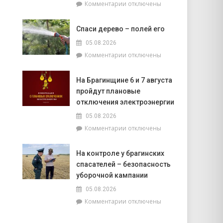
к
Комментарии
отключены
в
записи
Крупейках
Председатель
Спаси дерево – полей его
районного
Совета
05.08.2026
депутатов
к
Комментарии
отключены
Инна
записи
Михаленко
Спаси
провела
На Брагинщине 6 и 7 августа
дерево
приём
пройдут плановые
–
граждан
полей
отключения электроэнергии
его
05.08.2026
к
Комментарии
отключены
записи
На
На контроле у брагинских
Брагинщине
спасателей – безопасность
6
и
уборочной кампании
7
05.08.2026
августа
к
Комментарии
отключены
пройдут
записи
плановые
На
отключения