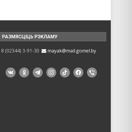
контроле
электроэнергии
у
брагинских
спасателей
–
безопасность
РАЗМЯСЦІЦЬ РЭКЛАМУ
уборочной
кампании
8 (02344) 3-91-30
mayak@mail.gomel.by
vkontakte
odnoklassniki
telegram
instagram
tiktok
facebook
viber