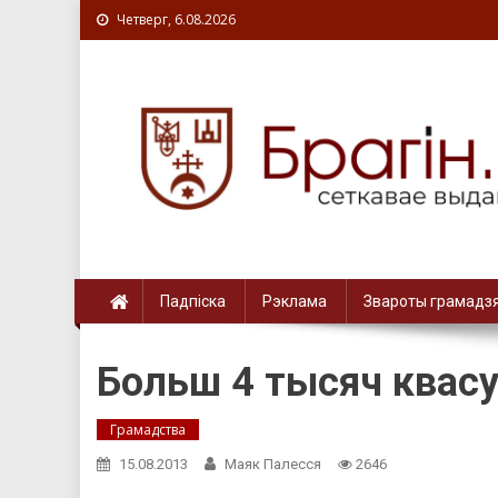
Четверг, 6.08.2026
Падпіска
Рэклама
Звароты грамадз
Больш 4 тысяч квасу 
Грамадства
15.08.2013
Маяк Палесся
2646