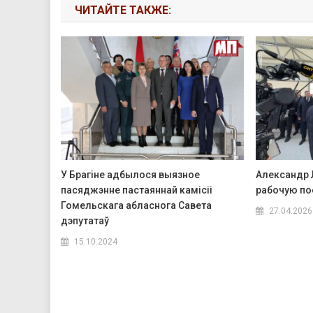
ЧИТАЙТЕ ТАКЖЕ:
У Брагіне адбылося выязное
Александр 
пасяджэнне пастаяннай камісіі
рабочую по
Гомельскага абласнога Савета
27.04.2026
дэпутатаў
15.10.2024