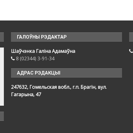
ГАЛОЎНЫ РЭДАКТАР
Шаўчэнка Галіна Адамаўна
8 (02344) 3-91-34
АДРАС РЭДАКЦЫІ
247632, Гомельская вобл., г.п. Брагін, вул.
Гагарына, 47