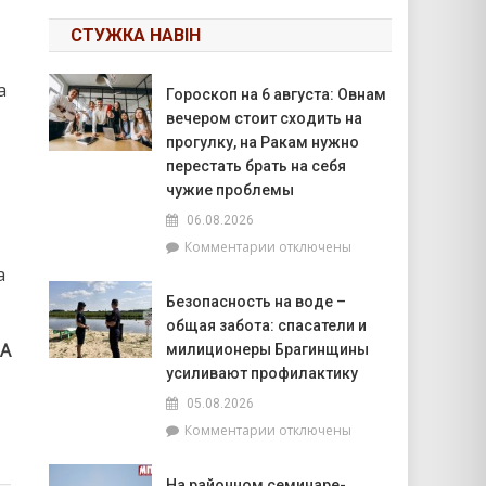
СТУЖКА НАВІН
а
Гороскоп на 6 августа: Овнам
вечером стоит сходить на
прогулку, на Ракам нужно
перестать брать на себя
чужие проблемы
06.08.2026
к
Комментарии
отключены
записи
а
Гороскоп
Безопасность на воде –
на
общая забота: спасатели и
6
ВА
августа:
милиционеры Брагинщины
Овнам
усиливают профилактику
вечером
05.08.2026
стоит
к
Комментарии
отключены
сходить
записи
на
Безопасность
прогулку,
На районном семинаре-