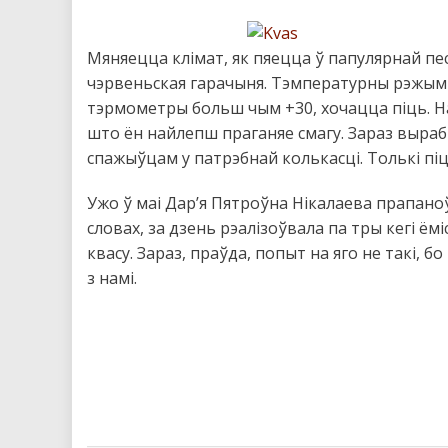
Мяняецца клімат, як пяецца ў папулярнай пес
чэрвеньская гарачыня. Тэмпературны рэжым 
тэрмометры больш чым +30, хочацца піць. На
што ён найлепш праганяе смагу. Зараз выраб
спажыўцам у патрэбнай колькасці. Толькі піц
Ужо ў маі Дар’я Пятроўна Нікалаева прапаноў
словах, за дзень рэалізоўвала па тры кегі ёмі
квасу. Зараз, праўда, попыт на яго не такі,
з намі.