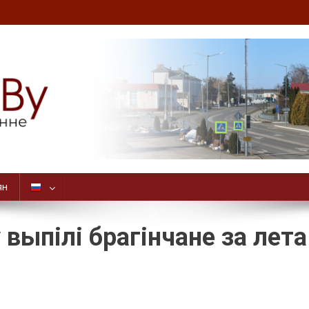
ян
выпілі брагінчане за лета