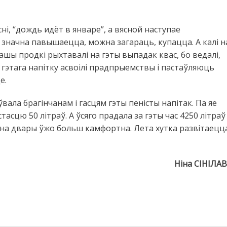
ні, “дождь идёт в январе”, а вясной наступае
значна павышаецца, можна загараць, купацца. А калі н
шы продкі рыхтавалі на гэты выпадак квас, бо ведалі,
 гэтага напітку асвоілі прадпрыемствы і пастаўляюць
е.
вала брагінчанам і гасцям гэты пеністы напітак. Па яе
стасцю 50 літраў. А ўсяго прадала за гэты час 4250 літраў
 бо на двары ўжо больш камфортна. Лета хутка развітаецц
Ніна СІНІЛА