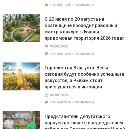
к
Комментарии
отключены
за
записи
незаконное
РайЦГЭ
использование
С 20 июля по 20 августа на
информирует:
БПЛА
Брагинщине проходит районный
качество
смотр-конкурс «Лучшая
воды
на
придомовая территория 2026 года»
пляжах
08.08.2026
района
к
Комментарии
отключены
соответствует
записи
установленным
С
нормативам
Гороскоп на 8 августа: Весы
20
сегодня будут особенно успешны в
июля
искусстве, а Рыбам стоит
по
20
прислушаться к интуиции
августа
08.08.2026
на
к
Комментарии
отключены
Брагинщине
записи
проходит
Гороскоп
районный
Представители депутатского
на
смотр-
корпуса во главе с председателем
8
конкурс