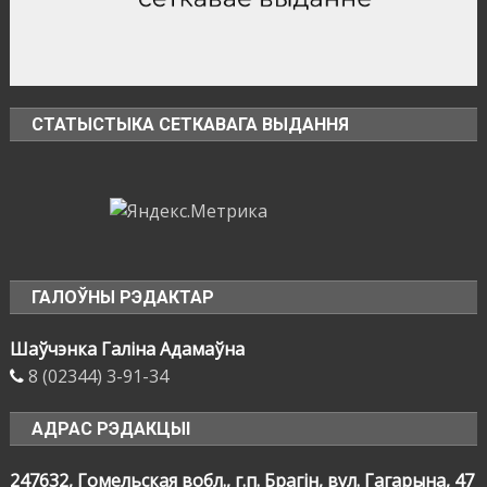
местности
СТАТЫСТЫКА СЕТКАВАГА ВЫДАННЯ
ГАЛОЎНЫ РЭДАКТАР
Шаўчэнка Галіна Адамаўна
8 (02344) 3-91-34
АДРАС РЭДАКЦЫІ
247632, Гомельская вобл., г.п. Брагін, вул. Гагарына, 47