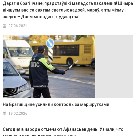
Дарагія брагінчане, прадстаўнікі маладога пакалення! Шчыра
віншуем вас са святам светлых надзей, мараў, аптымізму і
энергіі – Днём моладзі і студэнцтва!
27.06.2021
На Брагинщине усилили контроль за маршрутками
19.02.2026
Сегодня в народе отмечают Афанасьев день. Узнали, что