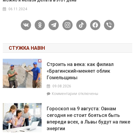
можно и нельзя делать в этот день
06.11.2024
vkontakte
odnoklassniki
telegram
instagram
tiktok
facebook
viber
СТУЖКА НАВІН
Строить на века: как филиал
«Брагинский»меняет облик
Гомельщины
09.08.2026
к
Комментарии
отключены
записи
Строить
Гороскоп на 9 августа: Овнам
на
сегодня не стоит бояться быть
века:
впереди всех, а Львы будут на пике
как
филиал
энергии
«Брагинский»меняет