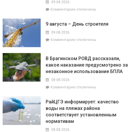
09.08.2026
облик
к
Комментарии
отключены
Гомельщины
записи
Гороскоп
9 августа – День строителя
на
9
09.08.2026
августа:
к
Комментарии
отключены
Овнам
записи
сегодня
9
не
августа
В Брагинском РОВД рассказали,
стоит
–
какое наказание предусмотрено за
бояться
День
быть
незаконное использование БПЛА
строителя
впереди
08.08.2026
всех,
к
Комментарии
отключены
а
записи
Львы
В
будут
РайЦГЭ информирует: качество
Брагинском
на
воды на пляжах района
РОВД
пике
соответствует установленным
рассказали,
энергии
какое
нормативам
наказание
08.08.2026
предусмотрено