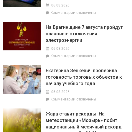
стало
06.08.2026
политическим
к
Комментарии
отключены
фундаментом
записи
белорусской
Спасатели
государственности,
На Брагинщине 7 августа пройдут
рассказали,
кто
плановые отключения
почему
сейчас
электроэнергии
не
впереди
нужно
на
06.08.2026
выключать
уборочной
к
Комментарии
отключены
телефон
кампании
записи
во
и
На
время
как
Екатерина Зенкевич проверила
Брагинщине
грозы
принять
готовность торговых объектов к
7
участие
началу учебного года
августа
конкурсе
пройдут
на
06.08.2026
плановые
лучшую
к
Комментарии
отключены
отключения
придомовую
записи
электроэнергии
территорию
Екатерина
Жара ставит рекорды. На
читайте
Зенкевич
метеостанции «Мозырь» побит
7
проверила
августа
национальный месячный рекорд
готовность
в