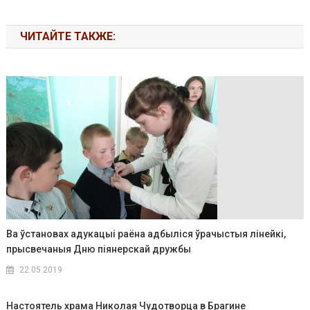
ЧИТАЙТЕ ТАКЖЕ:
Ва ўстановах адукацыi раёна адбыліся ўрачыстыя лiнейкi,
прысвечаныя Дню пiянерскай дружбы
22.05.2019
Настоятель храма Николая Чудотворца в Брагине