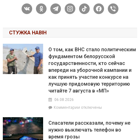
vkontakte
odnoklassniki
telegram
instagram
tiktok
facebook
viber
СТУЖКА НАВІН
О том, как ВНС стало политическим
фундаментом белорусской
государственности, кто сейчас
впереди на уборочной кампании и
как принять участие конкурсе на
лучшую придомовую территорию
читайте 7 августа в «МП»
06.08.2026
к
Комментарии
отключены
записи
О
Спасатели рассказали, почему не
том,
нужно выключать телефон во
как
время грозы
ВНС