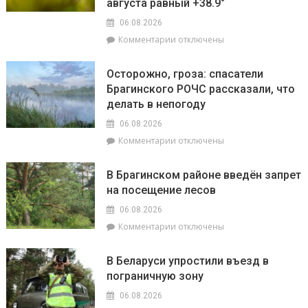
торговых
августа равный +38.9°
«МП»
объектов
06.08.2026
к
к
Комментарии
отключены
началу
записи
учебного
Жара
года
Осторожно, гроза: спасатели
ставит
Брагинского РОЧС рассказали, что
рекорды.
делать в непогоду
На
метеостанции
06.08.2026
«Мозырь»
к
Комментарии
отключены
побит
записи
национальный
Осторожно,
месячный
В Брагинском районе введён запрет
гроза:
рекорд
на посещение лесов
спасатели
августа
Брагинского
равный
06.08.2026
РОЧС
+38.9°
к
Комментарии
отключены
рассказали,
записи
что
В
делать
В Беларуси упростили въезд в
Брагинском
в
пограничную зону
районе
непогоду
введён
06.08.2026
запрет