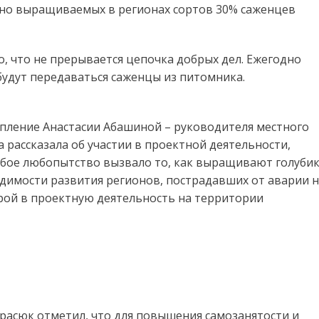
нно выращиваемых в регионах сортов 30% саженцев
то, что не прерывается цепочка добрых дел. Ежегодно
будут передаваться саженцы из питомника.
пление Анастасии Абашиной – руководителя местного
 рассказала об участии в проектной деятельности,
обое любопытство вызвало то, как выращивают голуби
одимости развития регионов, пострадавших от аварии 
орой в проектную деятельность на территории
асюк отметил, что для повышения самозанятости и