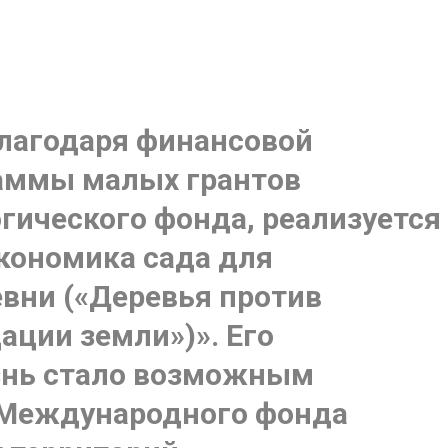
благодаря финансовой
аммы малых грантов
гического фонда, реализуется
экономика сада для
вни («Деревья против
ации земли»)». Его
знь стало возможным
 Международного фонда