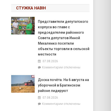
СТУЖКА НАВІН
Представители депутатского
корпуса во главе с
председателем районного
Совета депутатов Инной
Михаленко посетили
объекты торговли в сельской
местности
07.08.2026
к
Комментарии
отключены
записи
Представители
Доска почёта. На 6 августа на
депутатского
уборочной в Брагинском
корпуса
во
районе лидируют
главе
07.08.2026
с
к
Комментарии
отключены
председателем
записи
районного