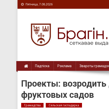
Пятница, 7.08.2026
Падпіска
Рэклама
Звароты грамадз
Проекты: возродить
фруктовых садов
Грамадства
Сельская гаспадарка