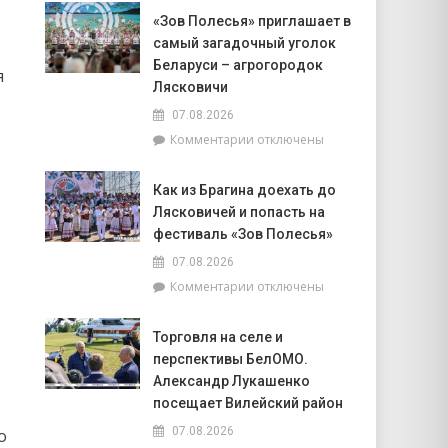
Доска
Совета
«Зов Полесья» приглашает в
почёта.
депутатов
самый загадочный уголок
На
Инной
6
Беларуси – агрогородок
Михаленко
я
августа
Лясковичи
посетили
на
объекты
07.08.2026
уборочной
торговли
к
Комментарии
отключены
в
в
записи
Брагинском
сельской
«Зов
районе
местности
Как из Брагина доехать до
Полесья»
лидируют
Лясковичей и попасть на
приглашает
в
фестиваль «Зов Полесья»
самый
07.08.2026
загадочный
к
Комментарии
отключены
уголок
записи
Беларуси
Как
–
Торговля на селе и
из
агрогородок
перспективы БелОМО.
Брагина
Лясковичи
доехать
Александр Лукашенко
до
посещает Вилейский район
Лясковичей
07.08.2026
о
и