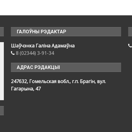
ГАЛОЎНЫ РЭДАКТАР
Шаўчэнка Галіна Адамаўна
8 (02344) 3-91-34
АДРАС РЭДАКЦЫІ
247632, Гомельская вобл., г.п. Брагін, вул.
Гагарына, 47