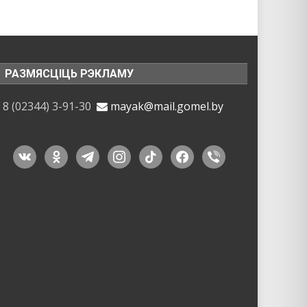
РАЗМЯСЦІЦЬ РЭКЛАМУ
8 (02344) 3-91-30
mayak@mail.gomel.by
vkontakte
odnoklassniki
telegram
instagram
tiktok
facebook
viber