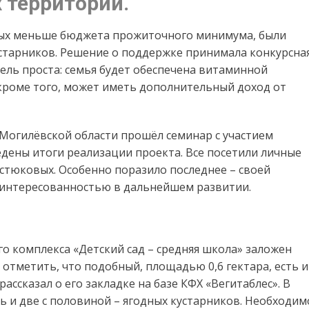
 территорий.
рых меньше бюджета прожиточного минимума, были
старников. Решение о поддержке принимала конкурсна
Цель проста: семья будет обеспечена витаминной
 кроме того, может иметь дополнительный доход от
 Могилёвской области прошёл семинар с участием
дены итоги реализации проекта. Все посетили личные
стюковых. Особенно поразило последнее – своей
аинтересованностью в дальнейшем развитии.
го комплекса «Детский сад – средняя школа» заложен
 отметить, что подобный, площадью 0,6 гектара, есть и
ссказал о его закладке на базе КФХ «Вегитаблес». В
ь и две с половиной – ягодных кустарников. Необходим