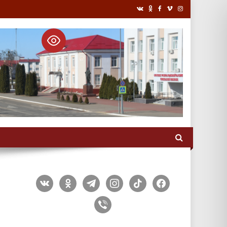
vkontakte
odnoklassniki
telegram
instagram
tiktok
facebook
viber