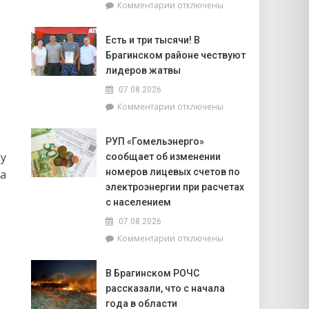
к
Комментарии
отключены
попасть
записи
на
Торговля
фестиваль
Есть и три тысячи! В
на
«Зов
Брагинском районе чествуют
селе
Полесья»
и
лидеров жатвы
перспективы
07.08.2026
БелОМО.
к
Комментарии
отключены
Александр
записи
Лукашенко
Есть
посещает
РУП «Гомельэнерго»
и
Вилейский
ку
сообщает об изменении
три
район
тысячи!
номеров лицевых счетов по
на
В
электроэнергии при расчетах
Брагинском
с населением
районе
07.08.2026
чествуют
лидеров
к
Комментарии
отключены
жатвы
записи
РУП
В Брагинском РОЧС
«Гомельэнерго»
рассказали, что с начала
сообщает
об
года в области