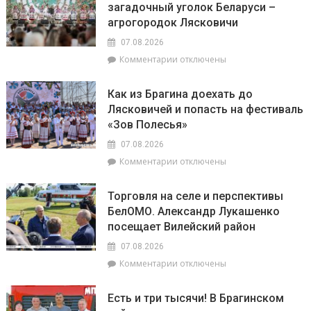
загадочный уголок Беларуси –
На
Инной
агрогородок Лясковичи
6
Михаленко
августа
посетили
07.08.2026
на
объекты
к
Комментарии
отключены
уборочной
торговли
записи
в
в
«Зов
Брагинском
сельской
Как из Брагина доехать до
Полесья»
районе
местности
Лясковичей и попасть на фестиваль
приглашает
лидируют
«Зов Полесья»
в
самый
07.08.2026
загадочный
к
Комментарии
отключены
уголок
записи
Беларуси
Как
–
Торговля на селе и перспективы
из
агрогородок
БелОМО. Александр Лукашенко
Брагина
Лясковичи
посещает Вилейский район
доехать
до
07.08.2026
Лясковичей
к
Комментарии
отключены
и
записи
попасть
Торговля
на
Есть и три тысячи! В Брагинском
на
фестиваль