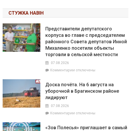
СТУЖКА НАВІН
Представители депутатского
корпуса во главе с председателем
районного Совета депутатов Инной
Михаленко посетили объекты
торговли в сельской местности
07.08.2026
к
Комментарии
отключены
записи
Представители
Доска почёта. На 6 августа на
депутатского
уборочной в Брагинском районе
корпуса
лидируют
во
главе
07.08.2026
с
к
Комментарии
отключены
председателем
записи
районного
Доска
Совета
«Зов Полесья» приглашает в самый
почёта.
депутатов