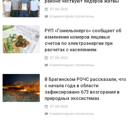
районе чествуют лидеров жатвы
селе
«Зов
и
Полесья»
07.08.2026
перспективы
к
Комментарии
отключены
БелОМО.
записи
Александр
Есть
Лукашенко
РУП «Гомельэнерго» сообщает об
и
посещает
изменении номеров лицевых
три
Вилейский
счетов по электроэнергии при
тысячи!
район
В
расчетах с населением
Брагинском
07.08.2026
районе
к
Комментарии
отключены
чествуют
записи
лидеров
РУП
жатвы
В Брагинском РОЧС рассказали, что
«Гомельэнерго»
с начала года в области
сообщает
зафиксировано 673 возгорания в
об
изменении
природных экосистемах
номеров
07.08.2026
лицевых
к
Комментарии
отключены
счетов
записи
по
В
электроэнергии