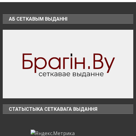
перспективы
БелОМО.
Александр
АБ СЕТКАВЫМ ВЫДАННІ
Лукашенко
посещает
Вилейский
район
СТАТЫСТЫКА СЕТКАВАГА ВЫДАННЯ