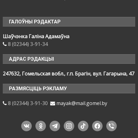
ГАЛОЎНЫ РЭДАКТАР
Шаўчэнка Галіна Адамаўна
8 (02344) 3-91-34
АДРАС РЭДАКЦЫІ
247632, Гомельская вобл., г.п. Брагін, вул. Гагарына, 47
РАЗМЯСЦІЦЬ РЭКЛАМУ
8 (02344) 3-91-30
mayak@mail.gomel.by
vkontakte
odnoklassniki
telegram
instagram
tiktok
facebook
viber