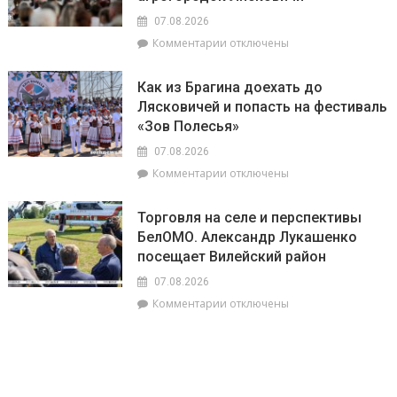
Михаленко
августа
посетили
07.08.2026
на
объекты
к
Комментарии
отключены
уборочной
торговли
записи
в
в
«Зов
Брагинском
сельской
Как из Брагина доехать до
Полесья»
районе
местности
Лясковичей и попасть на фестиваль
приглашает
лидируют
«Зов Полесья»
в
самый
07.08.2026
загадочный
к
Комментарии
отключены
уголок
записи
Беларуси
Как
–
Торговля на селе и перспективы
из
агрогородок
БелОМО. Александр Лукашенко
Брагина
Лясковичи
посещает Вилейский район
доехать
до
07.08.2026
Лясковичей
к
Комментарии
отключены
и
записи
попасть
Торговля
на
на
фестиваль
селе
«Зов
и
Полесья»