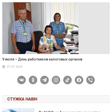
9 июля – День работников налоговых органов
07.07.2023
vkontakte
odnoklassniki
telegram
instagram
tiktok
facebook
viber
СТУЖКА НАВІН