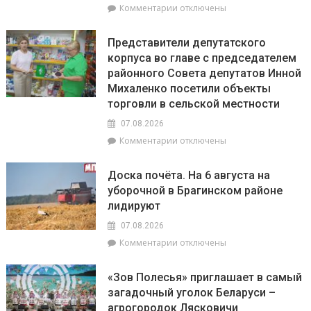
к
Комментарии
отключены
Брагинщине
записи
проходит
Гороскоп
районный
Представители депутатского
на
смотр-
корпуса во главе с председателем
8
конкурс
районного Совета депутатов Инной
августа:
«Лучшая
Весы
Михаленко посетили объекты
придомовая
сегодня
территория
торговли в сельской местности
будут
2026
07.08.2026
особенно
года»
успешны
к
Комментарии
отключены
в
записи
искусстве,
Представители
Доска почёта. На 6 августа на
а
депутатского
уборочной в Брагинском районе
Рыбам
корпуса
лидируют
стоит
во
прислушаться
главе
07.08.2026
к
с
к
Комментарии
отключены
интуиции
председателем
записи
районного
Доска
Совета
«Зов Полесья» приглашает в самый
почёта.
депутатов
загадочный уголок Беларуси –
На
Инной
агрогородок Лясковичи
6