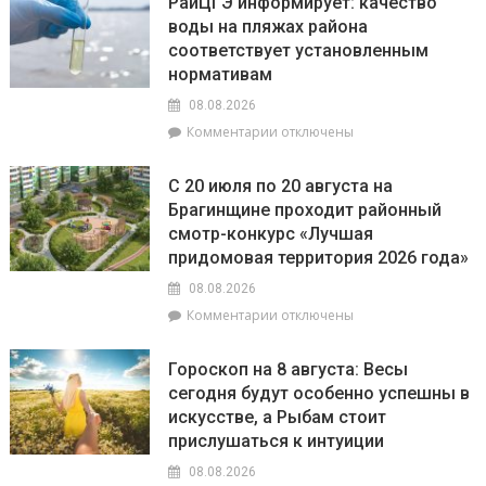
РайЦГЭ информирует: качество
воды на пляжах района
соответствует установленным
нормативам
08.08.2026
к
Комментарии
отключены
записи
РайЦГЭ
С 20 июля по 20 августа на
информирует:
Брагинщине проходит районный
качество
смотр-конкурс «Лучшая
воды
на
придомовая территория 2026 года»
пляжах
08.08.2026
района
к
Комментарии
отключены
соответствует
записи
установленным
С
нормативам
Гороскоп на 8 августа: Весы
20
сегодня будут особенно успешны в
июля
искусстве, а Рыбам стоит
по
20
прислушаться к интуиции
августа
08.08.2026
на