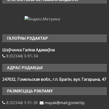
ГАЛОЎНЫ РЭДАКТАР
Шаўчэнка Галіна Адамаўна
8 (02344) 3-91-34
АДРАС РЭДАКЦЫІ
247632, Гомельская вобл., г.п. Брагін, вул. Гагарына, 47
РАЗМЯСЦІЦЬ РЭКЛАМУ
8 (02344) 3-91-30
mayak@mail.gomel.by