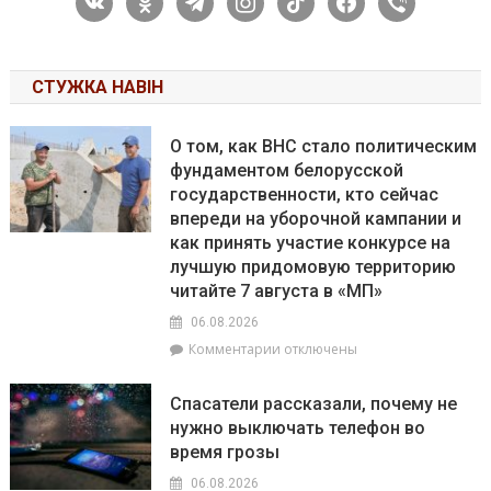
СТУЖКА НАВІН
О том, как ВНС стало политическим
фундаментом белорусской
государственности, кто сейчас
впереди на уборочной кампании и
как принять участие конкурсе на
лучшую придомовую территорию
читайте 7 августа в «МП»
06.08.2026
к
Комментарии
отключены
записи
О
Спасатели рассказали, почему не
том,
нужно выключать телефон во
как
время грозы
ВНС
стало
06.08.2026