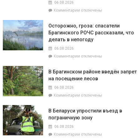
06.08.2026
к
к
Комментарии
отключены
началу
записи
учебного
Жара
года
Осторожно, гроза: спасатели
ставит
Брагинского РОЧС рассказали, что
рекорды.
делать в непогоду
На
метеостанции
06.08.2026
«Мозырь»
к
Комментарии
отключены
побит
записи
национальный
Осторожно,
месячный
В Брагинском районе введён запрет
гроза:
рекорд
на посещение лесов
спасатели
августа
Брагинского
равный
06.08.2026
РОЧС
+38.9°
к
Комментарии
отключены
рассказали,
записи
что
В
делать
В Беларуси упростили въезд в
Брагинском
в
пограничную зону
районе
непогоду
введён
06.08.2026
запрет
к
Комментарии
отключены
на
записи