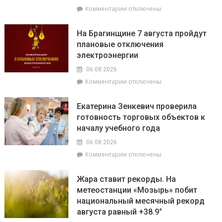
политическим
к
Комментарии
отключены
фундаментом
записи
белорусской
Спасатели
государственности,
На Брагинщине 7 августа пройдут
рассказали,
кто
плановые отключения
почему
сейчас
электроэнергии
не
впереди
нужно
на
06.08.2026
выключать
уборочной
к
Комментарии
отключены
телефон
кампании
записи
во
и
На
время
как
Екатерина Зенкевич проверила
Брагинщине
грозы
принять
готовность торговых объектов к
7
участие
началу учебного года
августа
конкурсе
пройдут
на
06.08.2026
плановые
лучшую
к
Комментарии
отключены
отключения
придомовую
записи
электроэнергии
территорию
Екатерина
Жара ставит рекорды. На
читайте
Зенкевич
метеостанции «Мозырь» побит
7
проверила
августа
национальный месячный рекорд
готовность
в
торговых
августа равный +38.9°
«МП»
объектов