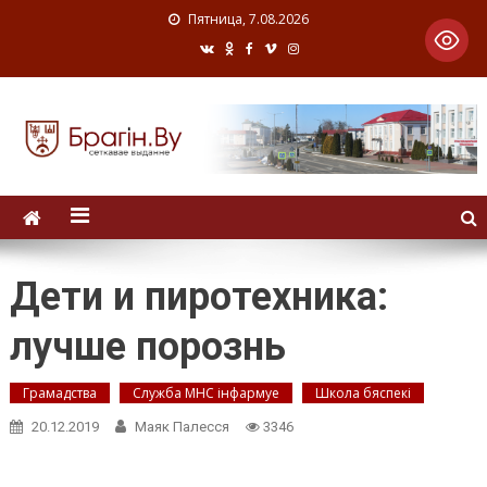
Пятница, 7.08.2026
Дети и пиротехника:
лучше порознь
Грамадства
Служба МНС інфармуе
Школа бяспекі
20.12.2019
Маяк Палесся
3346