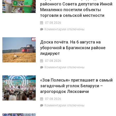
районного Совета депутатов Инной
Михаленко посетили объекты
торговли в сельской местности
07.08.2026
к
Комментарии
отключены
записи
Представители
Доска почёта. На 6 августа на
депутатского
уборочной в Брагинском районе
корпуса
лидируют
во
главе
07.08.2026
с
к
Комментарии
отключены
председателем
записи
районного
Доска
Совета
«Зов Полесья» приглашает в самый
почёта.
депутатов
загадочный уголок Беларуси –
На
Инной
агрогородок Лясковичи
6
Михаленко
августа
посетили
07.08.2026
на
объекты
к
Комментарии
отключены
уборочной
торговли
записи
в
в
«Зов