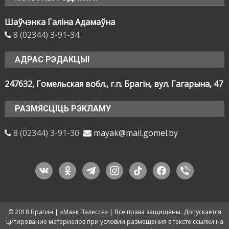
Шаўчэнка Галіна Адамаўна
8 (02344) 3-91-34
АДРАС РЭДАКЦЫІ
247632, Гомельская вобл., г.п. Брагін, вул. Гагарына, 47
РАЗМЯСЦІЦЬ РЭКЛАМУ
8 (02344) 3-91-30
mayak@mail.gomel.by
vkontakte
odnoklassniki
telegram
instagram
tiktok
facebook
viber
© 2018 Брагин | «Маяк Палесся» | Все права защищены. Допускается
цитирование материалов при условии размещения в тексте ссылки на