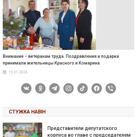
Внимание – ветеранам труда. Поздравления и подарки
принимали жительницы Красного и Комарина
15.01.2026
vkontakte
odnoklassniki
telegram
instagram
tiktok
facebook
viber
СТУЖКА НАВІН
Представители депутатского
корпуса во главе с председателем