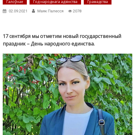
Галоўнае
Год народнага адзінства
Грамадства
02.09.2021
Маяк Палесся
2078
17 сентября мы отметим новый государственный
праздник – День народного единства.