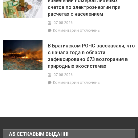
изменении номеров лицевых
три
Вилейский
счетов по электроэнергии при
тысячи!
район
В
расчетах с населением
Брагинском
07.08.2026
районе
к
Комментарии
отключены
чествуют
записи
лидеров
РУП
жатвы
В Брагинском РОЧС рассказали, что
«Гомельэнерго»
с начала года в области
сообщает
зафиксировано 673 возгорания в
об
изменении
природных экосистемах
номеров
07.08.2026
лицевых
к
Комментарии
отключены
счетов
записи
по
В
электроэнергии
Брагинском
при
РОЧС
расчетах
рассказали,
с
что
населением
с
начала
АБ СЕТКАВЫМ ВЫДАННІ
года