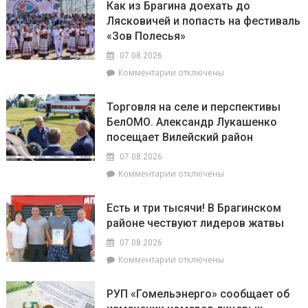
Брагинском
сельской
Как из Брагина доехать до
Полесья»
районе
местности
Лясковичей и попасть на фестиваль
приглашает
лидируют
«Зов Полесья»
в
самый
07.08.2026
загадочный
к
Комментарии
отключены
уголок
записи
Беларуси
Как
–
Торговля на селе и перспективы
из
агрогородок
БелОМО. Александр Лукашенко
Брагина
Лясковичи
посещает Вилейский район
доехать
до
07.08.2026
Лясковичей
к
Комментарии
отключены
и
записи
попасть
Торговля
на
Есть и три тысячи! В Брагинском
на
фестиваль
районе чествуют лидеров жатвы
селе
«Зов
и
Полесья»
07.08.2026
перспективы
к
Комментарии
отключены
БелОМО.
записи
Александр
Есть
Лукашенко
РУП «Гомельэнерго» сообщает об
и
посещает