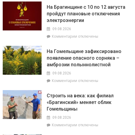
Павел
и
На Брагинщине с 10 по 12 августа
Кузьмин
освятил
пройдут плановые отключения
рассказал,
поклонный
электроэнергии
как
крест
не
и
09.08.2026
стать
колокольню
к
Комментарии
отключены
жертвой
Свято-
записи
мошенников
Никольского
На
На Гомельщине зафиксировано
храма
Брагинщине
появление опасного сорняка –
с
амброзии полыннолистной
10
по
09.08.2026
12
к
Комментарии
отключены
августа
записи
пройдут
На
плановые
Строить на века: как филиал
Гомельщине
отключения
«Брагинский» меняет облик
зафиксировано
электроэнергии
Гомельщины
появление
опасного
09.08.2026
сорняка
к
Комментарии
отключены
–
записи
амброзии