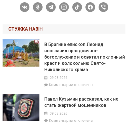
vkontakte
odnoklassniki
telegram
instagram
tiktok
facebook
viber
СТУЖКА НАВІН
В Брагине епископ Леонид
возглавил праздничное
богослужение и освятил поклонный
крест и колокольню Свято-
Никольского храма
09.08.2026
к
Комментарии
отключены
записи
В
Павел Кузьмин рассказал, как не
Брагине
стать жертвой мошенников
епископ
Леонид
09.08.2026
возглавил
к
Комментарии
отключены
праздничное
записи
богослужение