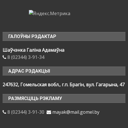
ГАЛОЎНЫ РЭДАКТАР
Шаўчэнка Галіна Адамаўна
8 (02344) 3-91-34
АДРАС РЭДАКЦЫІ
247632, Гомельская вобл., г.п. Брагін, вул. Гагарына, 47
РАЗМЯСЦІЦЬ РЭКЛАМУ
8 (02344) 3-91-30
mayak@mail.gomel.by