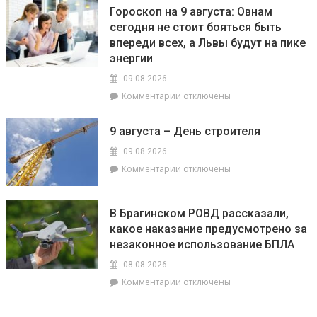
Строить
полыннолистной
Гороскоп на 9 августа: Овнам
на
сегодня не стоит бояться быть
века:
впереди всех, а Львы будут на пике
как
филиал
энергии
«Брагинский»
09.08.2026
меняет
к
Комментарии
отключены
облик
записи
Гомельщины
Гороскоп
9 августа – День строителя
на
9
09.08.2026
августа:
к
Комментарии
отключены
Овнам
записи
сегодня
9
не
августа
В Брагинском РОВД рассказали,
стоит
–
какое наказание предусмотрено за
бояться
День
быть
незаконное использование БПЛА
строителя
впереди
08.08.2026
всех,
к
Комментарии
отключены
а
записи
Львы
В
будут