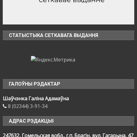
СТАТЫСТЫКА СЕТКАВАГА ВЫДАННЯ
ГАЛОЎНЫ РЭДАКТАР
Шаўчэнка Галіна Адамаўна
8 (02344) 3-91-34
АДРАС РЭДАКЦЫІ
247632, Гомельская вобл., г.п. Брагін, вул. Гагарына, 47