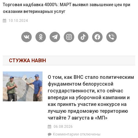
Торговая надбавка 4000%: МАРТ выявил завышение цен при
оказании ветеринарных услуг
10.10.2024
vkontakte
odnoklassniki
telegram
instagram
tiktok
facebook
viber
СТУЖКА НАВІН
О том, как ВНС стало политическим
фундаментом белорусской
государственности, кто сейчас
впереди на уборочной кампании и
как принять участие конкурсе на
лучшую придомовую территорию
читайте 7 августа в «МП»
06.08.2026
к
Комментарии
отключены