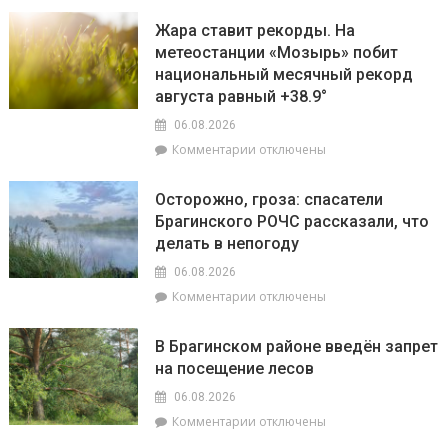
электроэнергии
территорию
Екатерина
Жара ставит рекорды. На
читайте
Зенкевич
метеостанции «Мозырь» побит
7
проверила
августа
национальный месячный рекорд
готовность
в
торговых
августа равный +38.9°
«МП»
объектов
06.08.2026
к
к
Комментарии
отключены
началу
записи
учебного
Жара
года
Осторожно, гроза: спасатели
ставит
Брагинского РОЧС рассказали, что
рекорды.
делать в непогоду
На
метеостанции
06.08.2026
«Мозырь»
к
Комментарии
отключены
побит
записи
национальный
Осторожно,
месячный
В Брагинском районе введён запрет
гроза:
рекорд
на посещение лесов
спасатели
августа
Брагинского
равный
06.08.2026
РОЧС
+38.9°
к
Комментарии
отключены
рассказали,
записи
что