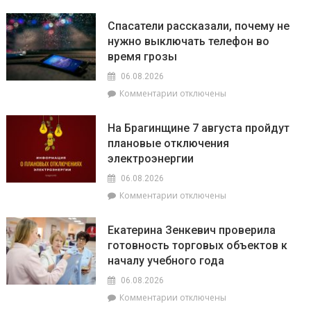
записи
О
Спасатели рассказали, почему не
том,
нужно выключать телефон во
как
время грозы
ВНС
стало
06.08.2026
политическим
к
Комментарии
отключены
фундаментом
записи
белорусской
Спасатели
государственности,
На Брагинщине 7 августа пройдут
рассказали,
кто
плановые отключения
почему
сейчас
электроэнергии
не
впереди
нужно
на
06.08.2026
выключать
уборочной
к
Комментарии
отключены
телефон
кампании
записи
во
и
На
время
как
Екатерина Зенкевич проверила
Брагинщине
грозы
принять
готовность торговых объектов к
7
участие
началу учебного года
августа
конкурсе
пройдут
на
06.08.2026
плановые
лучшую
к
Комментарии
отключены
отключения
придомовую
записи