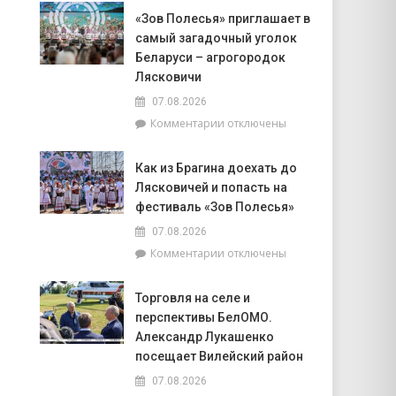
Доска
Совета
«Зов Полесья» приглашает в
почёта.
депутатов
самый загадочный уголок
На
Инной
6
Беларуси – агрогородок
Михаленко
августа
Лясковичи
посетили
на
объекты
07.08.2026
уборочной
торговли
к
Комментарии
отключены
в
в
записи
Брагинском
сельской
«Зов
районе
местности
Как из Брагина доехать до
Полесья»
лидируют
Лясковичей и попасть на
приглашает
в
фестиваль «Зов Полесья»
самый
07.08.2026
загадочный
к
Комментарии
отключены
уголок
записи
Беларуси
Как
–
Торговля на селе и
из
агрогородок
перспективы БелОМО.
Брагина
Лясковичи
доехать
Александр Лукашенко
до
посещает Вилейский район
Лясковичей
07.08.2026
и