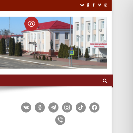
vkontakte
odnoklassniki
telegram
instagram
tiktok
facebook
й
viber