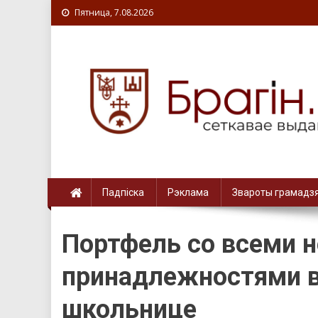
Пятница, 7.08.2026
Падпіска
Рэклама
Звароты грамадз
Портфель со всеми 
принадлежностями в
школьнице