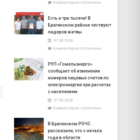
к
Комментарии
отключены
попасть
записи
на
Торговля
фестиваль
Есть и три тысячи! В
на
«Зов
Брагинском районе чествуют
селе
Полесья»
и
лидеров жатвы
перспективы
07.08.2026
БелОМО.
к
Комментарии
отключены
Александр
записи
Лукашенко
Есть
посещает
РУП «Гомельэнерго»
и
Вилейский
сообщает об изменении
три
район
тысячи!
номеров лицевых счетов по
В
электроэнергии при расчетах
Брагинском
с населением
районе
07.08.2026
чествуют
лидеров
к
Комментарии
отключены
жатвы
записи
РУП
В Брагинском РОЧС
«Гомельэнерго»
рассказали, что с начала
сообщает
об
года в области