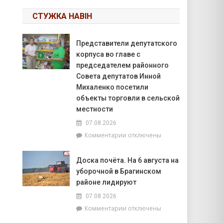
СТУЖКА НАВІН
Представители депутатского
корпуса во главе с
председателем районного
Совета депутатов Инной
Михаленко посетили
объекты торговли в сельской
местности
07.08.2026
к
Комментарии
отключены
записи
Представители
Доска почёта. На 6 августа на
депутатского
уборочной в Брагинском
корпуса
во
районе лидируют
главе
07.08.2026
с
к
Комментарии
отключены
председателем
записи
районного