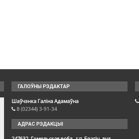
ГАЛОЎНЫ РЭДАКТАР
Шаўчэнка Галіна Адамаўна
8 (02344) 3-91-34
АДРАС РЭДАКЦЫІ
247632, Гомельская вобл., г.п. Брагін, вул.