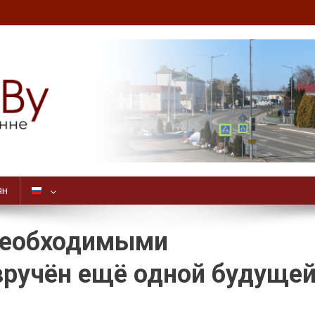
ян
необходимыми
ручён ещё одной будуще