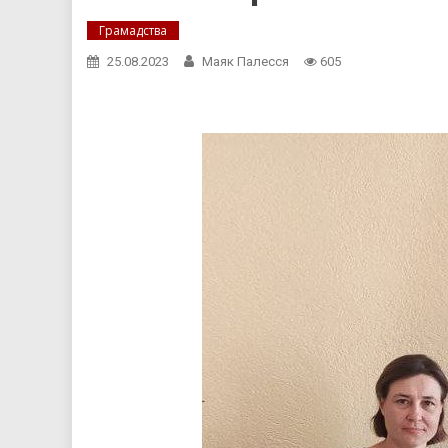
Грамадства
25.08.2023
Маяк Палесся
605