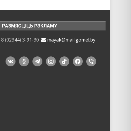
РАЗМЯСЦІЦЬ РЭКЛАМУ
8 (02344) 3-91-30
mayak@mail.gomel.by
vkontakte
odnoklassniki
telegram
instagram
tiktok
facebook
viber