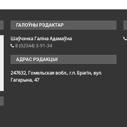
ГАЛОЎНЫ РЭДАКТАР
Шаўчэнка Галіна Адамаўна
8 (02344) 3-91-34
АДРАС РЭДАКЦЫІ
247632, Гомельская вобл., г.п. Брагін, вул.
Гагарына, 47