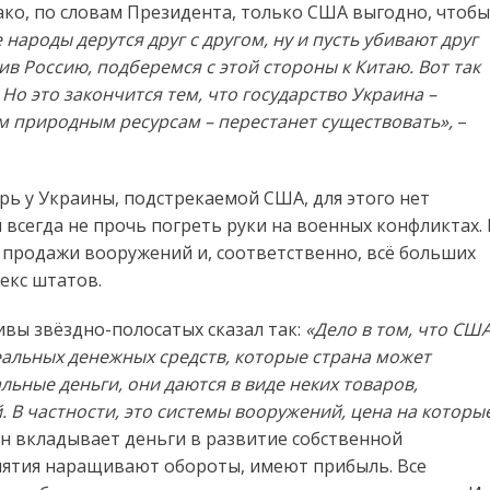
ако, по словам Президента, только США выгодно, чтобы
е народы дерутся друг с другом, ну и пусть убивают друг
ив Россию, подберемся с этой стороны к Китаю. Вот так
 Но это закончится тем, что государство Украина –
м природным ресурсам – перестанет существовать»,
–
перь у Украины, подстрекаемой США, для этого нет
 всегда не прочь погреть руки на военных конфликтах. 
т продажи вооружений и, соответственно, всё больших
екс штатов.
вы звёздно-полосатых сказал так:
«Дело в том, что СШ
еальных денежных средств, которые страна может
льные деньги, они даются в виде неких товаров,
 В частности, это системы вооружений, цена на которы
н вкладывает деньги в развитие собственной
риятия наращивают обороты, имеют прибыль. Все