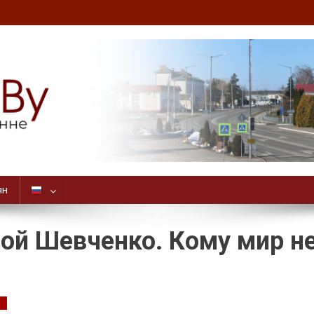
ян
ной Шевченко. Кому мир н