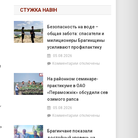
СТУЖКА НАВІН
Безопасность на воде –
общая забота: спасатели и
милиционеры Брагинщины
усиливают профилактику
05.08.2026
к
Комментарии
отключены
а
записи
Безопасность
На районном семинаре-
на
практикуме в ОАО
воде
–
«Пераможнік» обсудили сев
общая
озимого рапса
,
забота:
05.08.2026
спасатели
к
Комментарии
отключены
и
записи
милиционеры
ь
На
Брагинщины
Брагинчане показали
районном
усиливают
достойный уровень на