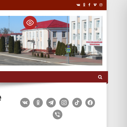
е
vkontakte
odnoklassniki
telegram
instagram
tiktok
facebook
viber