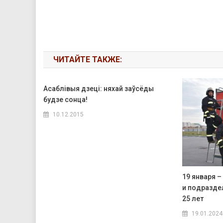
ЧИТАЙТЕ ТАКЖЕ:
Асаблівыя дзеці: няхай заўсёды
будзе сонца!
10.12.2015
19 января –
и подразде
25 лет
19.01.2024