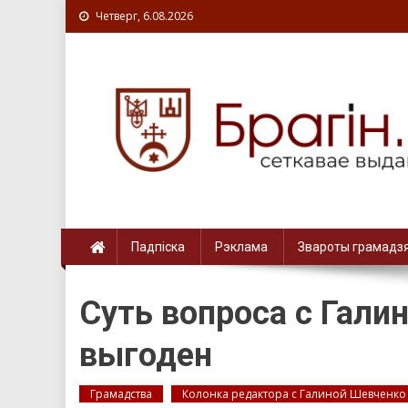
Четверг, 6.08.2026
Падпіска
Рэклама
Звароты грамадз
Суть вопроса с Гали
выгоден
Грамадства
Колонка редактора с Галиной Шевченко