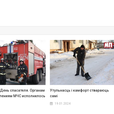
 День спасателя. Органам
Утульнасць і камфорт ствараюць
лениям МЧС исполнилось
самі
19.01.2024