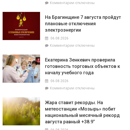
к
Комментарии
отключены
фундаментом
записи
белорусской
Спасатели
государственности,
На Брагинщине 7 августа пройдут
рассказали,
кто
плановые отключения
почему
сейчас
электроэнергии
не
впереди
нужно
на
06.08.2026
выключать
уборочной
к
Комментарии
отключены
телефон
кампании
записи
во
и
На
время
как
Екатерина Зенкевич проверила
Брагинщине
грозы
принять
готовность торговых объектов к
7
участие
началу учебного года
августа
конкурсе
пройдут
на
06.08.2026
плановые
лучшую
к
Комментарии
отключены
отключения
придомовую
записи
электроэнергии
территорию
Екатерина
Жара ставит рекорды. На
читайте
Зенкевич
метеостанции «Мозырь» побит
7
проверила
августа
национальный месячный рекорд
готовность
в
торговых
августа равный +38.9°
«МП»
объектов
06.08.2026