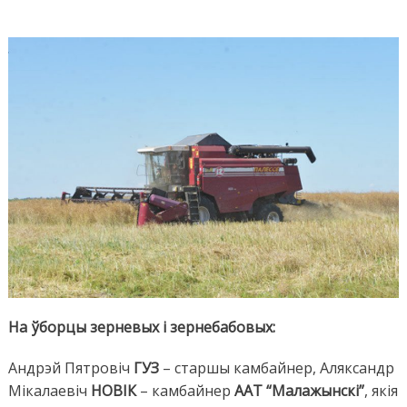
На ўборцы зерневых і зернебабовых:
Андрэй Пятровіч
ГУЗ
– старшы камбайнер, Аляксандр
Мікалаевіч
НОВІК
– камбайнер
ААТ “Малажынскі”
, якія