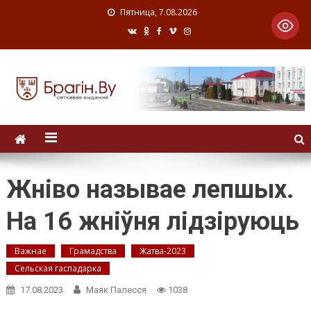
Пятница, 7.08.2026
Жніво называе лепшых.
На 16 жніўня лідзіруюць
Важнае
Грамадства
Жатва-2023
Сельская гаспадарка
17.08.2023
Маяк Палесся
1038