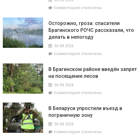
к
к
Комментарии
отключены
началу
записи
учебного
Жара
года
Осторожно, гроза: спасатели
ставит
Брагинского РОЧС рассказали, что
рекорды.
делать в непогоду
На
метеостанции
06.08.2026
«Мозырь»
к
Комментарии
отключены
побит
записи
национальный
Осторожно,
месячный
В Брагинском районе введён запрет
гроза:
рекорд
на посещение лесов
спасатели
августа
Брагинского
равный
06.08.2026
РОЧС
+38.9°
к
Комментарии
отключены
рассказали,
записи
что
В
делать
В Беларуси упростили въезд в
Брагинском
в
пограничную зону
районе
непогоду
введён
06.08.2026
запрет
к
Комментарии
отключены
на
записи
посещение