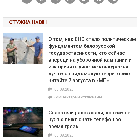
СТУЖКА НАВІН
О том, как ВНС стало политическим
фундаментом белорусской
государственности, кто сейчас
впереди на уборочной кампании и
как принять участие конкурсе на
лучшую придомовую территорию
читайте 7 августа в «МП»
06.08.2026
к
Комментарии
отключены
записи
О
Спасатели рассказали, почему не
том,
нужно выключать телефон во
как
время грозы
ВНС
стало
06.08.2026
политическим