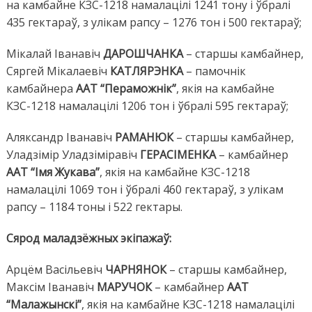
на камбайне КЗС-1218 намалацілі 1241 тону і ўбралі
435 гектараў, з улікам рапсу – 1276 тон і 500 гектараў;
Мікалай Іванавіч
ДАРОШЧАНКА
– старшы камбайнер,
Сяргей Мікалаевіч
КАТЛЯРЭНКА
– памочнік
камбайнера
ААТ “Пераможнік”
, якія на камбайне
КЗС-1218 намалацілі 1206 тон і ўбралі 595 гектараў;
Аляксандр Іванавіч
РАМАНЮК
– старшы камбайнер,
Уладзімір Уладзіміравіч
ГЕРАСІМЕНКА
– камбайнер
ААТ “Імя Жукава”
, якія на камбайне КЗС-1218
намалацілі 1069 тон і ўбралі 460 гектараў, з улікам
рапсу – 1184 тоны і 522 гектары.
Сярод маладзёжных экіпажаў:
Арцём Васільевіч
ЧАРНЯНОК
– старшы камбайнер,
Максім Іванавіч
МАРУЧОК
– камбайнер
ААТ
“Малажынскі”
, якія на камбайне КЗС-1218 намалацілі