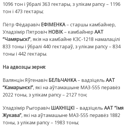
1096 тон і ўбралі 363 гектары, з улікам рапсу – 1196
тон і 473 гектары;
Пётр Фёдаравіч
ЕФІМЕНКА
– старшы камбайнер,
Уладзімір Пятровіч
НОВІК
– камбайнер
ААТ
“Чамярыскі”
, якія на камбайне КЗС-1218 намалацілі
833 тоны і ўбралі 440 гектараў, з улікам рапсу – 834
тоны і 442 гектары.
На адвозцы зерня:
Валянцін Яўгенавіч
БЕЛЬЧАНКА
– вадзіцель
ААТ
“Камарынскі”
, які на аўтамашыне МАЗ-555 перавёз
2022 тоны, з улікам рапсу – 2127 тон;
Уладзімір Рыгоравіч
ШАХНІЦКІ
– вадзіцель
ААТ “Імя
Жукава”
, які на аўтамашыне МАЗ-555 перавёз 1882
тоны, з улікам рапсу – 1983 тоны;