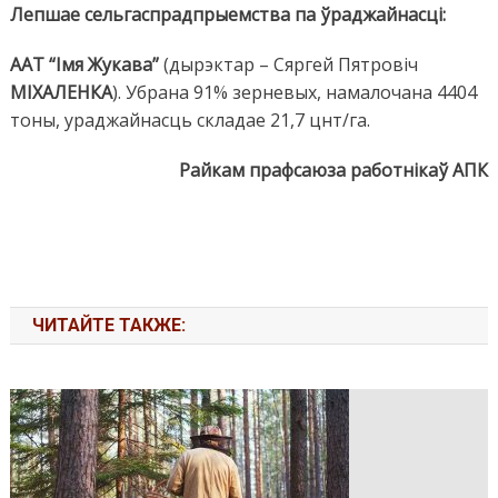
Лепшае сельгаспрадпрыемства па ўраджайнасці:
ААТ “Імя Жукава”
(дырэктар – Сяргей Пятровіч
МІХАЛЕНКА
). Убрана 91% зерневых, намалочана 4404
тоны, ураджайнасць складае 21,7 цнт/га.
Райкам прафсаюза работнікаў АПК
ЧИТАЙТЕ ТАКЖЕ: