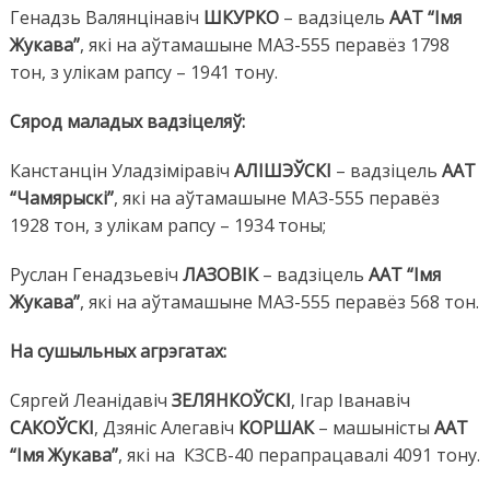
Генадзь Валянцінавіч
ШКУРКО
– вадзіцель
ААТ “Імя
Жукава”
, які на аўтамашыне МАЗ-555 перавёз 1798
тон, з улікам рапсу – 1941 тону.
Сярод маладых вадзіцеляў:
Канстанцін Уладзіміравіч
АЛІШЭЎСКІ
– вадзіцель
ААТ
“Чамярыскі”
, які на аўтамашыне МАЗ-555 перавёз
1928 тон, з улікам рапсу – 1934 тоны;
Руслан Генадзьевіч
ЛАЗОВІК
– вадзіцель
ААТ “Імя
Жукава”
, які на аўтамашыне МАЗ-555 перавёз 568 тон.
На сушыльных агрэгатах:
Сяргей Леанідавіч
ЗЕЛЯНКОЎСКІ
, Ігар Іванавіч
САКОЎСКІ
, Дзяніс Алегавіч
КОРШАК
– машыністы
ААТ
“Імя Жукава”
, які на КЗСВ-40 перапрацавалі 4091 тону.