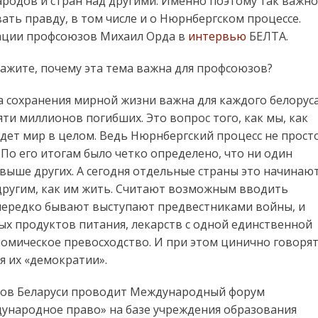
родов и стран над другими. Именно поэтому так важно
ать правду, в том числе и о Нюрнбергском процессе.
ации профсоюзов Михаил Орда в
интервью
БЕЛТА.
кажите, почему эта тема важна для профсоюзов?
ма сохранения мирной жизни важна для каждого белоруса
ти миллионов погибших. Это вопрос того, как мы, как
удет мир в целом. Ведь Нюрнбергский процесс не прост
По его итогам было четко определено, что ни один
я выше других. А сегодня отдельные страны это начинаю
другим, как им жить. Считают возможным вводить
 нередко бывают выступают предвестниками войны, и
х продуктов питания, лекарств с одной единственной
номическое превосходство. И при этом цинично говорят
я их «демократии».
юзов Беларуси проводит Международный форум
ународное право» на базе учреждения образования