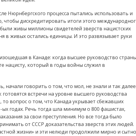
осле Нюрнбергского процесса пытались использовать и
о, чтобы дискредитировать итоги этого международно
то были живы миллионы свидетелей зверств нацистских
ня в живых остались единицы. И это развязывает руки
оизошедшая в Канаде: когда высшее руководство стран
е нацисту, который в годы войны служил в
, начали говорить о том, что мол, не знали и так далее
к готовятся встречи на уровне высшего руководства
и, то вопрос о том, что Канада укрывает сбежавших
-ых годах. Речь тогда шла минимум о 800 фашистах,
аказания за свои преступления. Но все тогда было
принимать от СССР доказательства зверств этих людей.
стной жизни» и эти нелюди продолжили мирно и сытн