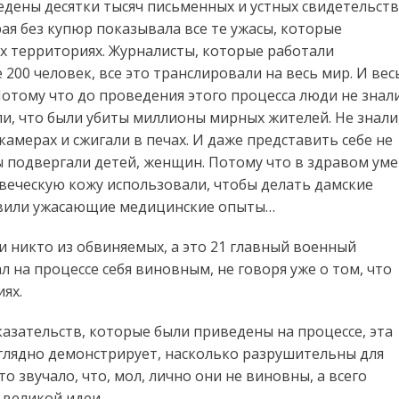
едены десятки тысяч письменных и устных свидетельств
ая без купюр показывала все те ужасы, которые
х территориях. Журналисты, которые работали
е 200 человек, все это транслировали на весь мир. И вес
Потому что до проведения этого процесса люди не знал
ли, что были убиты миллионы мирных жителей. Не знали
камерах и сжигали в печах. И даже представить себе не
 подвергали детей, женщин. Потому что в здравом уме
веческую кожу использовали, чтобы делать дамские
тавили ужасающие медицинские опыты…
и никто из обвиняемых, а это 21 главный военный
 на процессе себя виновным, не говоря уже о том, что
иях.
доказательств, которые были приведены на процессе, эта
глядно демонстрирует, насколько разрушительны для
о звучало, что, мол, лично они не виновны, а всего
 великой идеи.