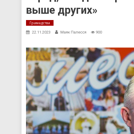
выше других»
Грамадства
22.11.2023
Маяк Палесся
900