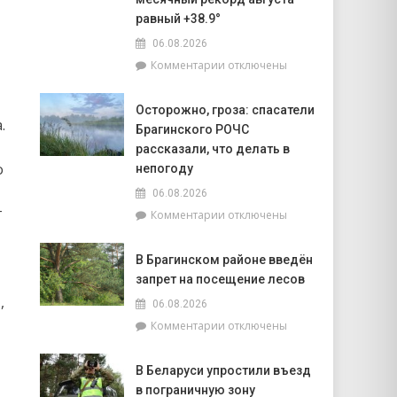
объектов
равный +38.9°
к
06.08.2026
началу
учебного
к
Комментарии
отключены
года
записи
Жара
Осторожно, гроза: спасатели
ставит
.
Брагинского РОЧС
рекорды.
На
рассказали, что делать в
метеостанции
о
непогоду
«Мозырь»
06.08.2026
побит
т
к
Комментарии
отключены
национальный
записи
месячный
Осторожно,
рекорд
В Брагинском районе введён
гроза:
августа
запрет на посещение лесов
спасатели
равный
Брагинского
+38.9°
,
06.08.2026
РОЧС
к
Комментарии
отключены
рассказали,
записи
что
В
делать
В Беларуси упростили въезд
Брагинском
в
в пограничную зону
районе