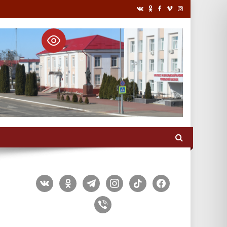
vkontakte
odnoklassniki
telegram
instagram
tiktok
facebook
viber