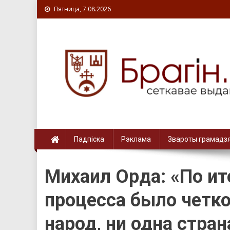
Пятница, 7.08.2026
Падпіска
Рэклама
Звароты грамадз
Михаил Орда: «По и
процесса было четко
народ, ни одна стран