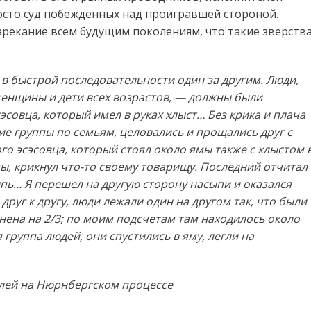
росто суд побежденных над проигравшей стороной.
арекание всем будущим поколениям, что такие зверств
в быстрой последовательности один за другим. Люди,
женщины и дети всех возрастов, — должны были
эсовца, который имел в руках хлыст… Без крика и плача
ие группы по семьям, целовались и прощались друг с
го эсэсовца, который стоял около ямы также с хлыстом 
мы, крикнул что-то своему товарищу. Последний отчитал
ыпь… Я перешел на другую сторону насыпи и оказался
руг к другу, люди лежали один на другом так, что были
нена на 2/3; по моим подсчетам там находилось около
руппа людей, они спустились в яму, легли на
елей на Нюрнбергском процессе