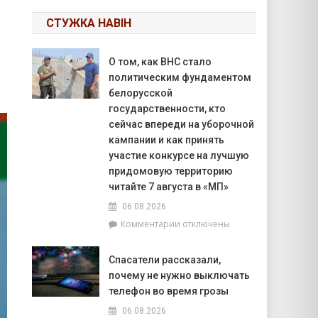
СТУЖКА НАВІН
О том, как ВНС стало
политическим фундаментом
белорусской
государственности, кто
сейчас впереди на уборочной
кампании и как принять
участие конкурсе на лучшую
придомовую территорию
читайте 7 августа в «МП»
06.08.2026
к
Комментарии
отключены
записи
О
Спасатели рассказали,
том,
почему не нужно выключать
как
ВНС
телефон во время грозы
стало
06.08.2026
политическим