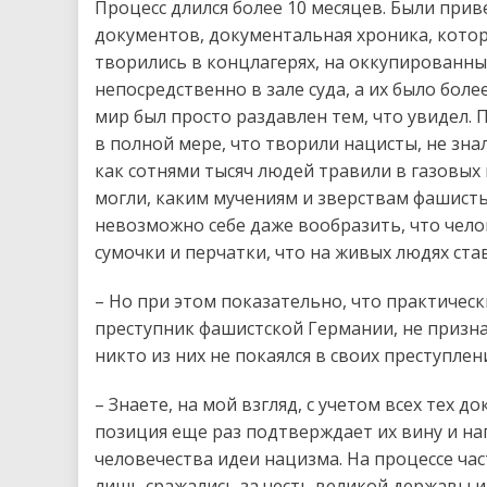
Процесс длился более 10 месяцев. Были прив
документов, документальная хроника, котор
творились в концлагерях, на оккупированны
непосредственно в зале суда, а их было боле
мир был просто раздавлен тем, что увидел. 
в полной мере, что творили нацисты, не зна
как сотнями тысяч людей травили в газовых 
могли, каким мучениям и зверствам фашисты
невозможно себе даже вообразить, что чело
сумочки и перчатки, что на живых людях с
– Но при этом показательно, что практическ
преступник фашистской Германии, не признал
никто из них не покаялся в своих преступлен
– Знаете, на мой взгляд, с учетом всех тех 
позиция еще раз подтверждает их вину и на
человечества идеи нацизма. На процессе част
лишь сражались за честь великой державы и