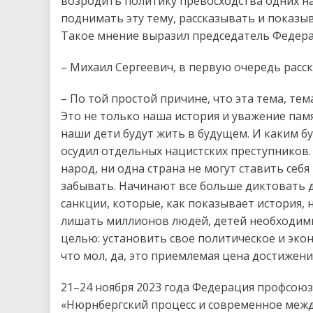
возродить политику превосходства одних на
поднимать эту тему, рассказывать и показыв
Такое мнение выразил председатель Федер
– Михаил Сергеевич, в первую очередь расс
– По той простой причине, что эта тема, те
Это не только наша история и уважение памя
наши дети будут жить в будущем. И каким б
осудил отдельных нацистских преступников. 
народ, ни одна страна не могут ставить себ
забывать. Начинают все больше диктовать 
санкции, которые, как показывает история,
лишать миллионов людей, детей необходимы
целью: установить свое политическое и эко
что мол, да, это приемлемая цена достижени
21–24 ноября 2023 года Федерация профсо
«Нюрнбергский процесс и современное межд