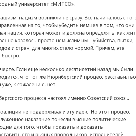
родный университет «МИТСО».
ашизм, нацизм возникли не сразу. Все начиналось с тог
равленная на то, чтобы убедить немцев в том, что они
ная нация, которая может и должна определять, как жи
чально казалось просто немыслимым – убийства, пытки,
ов и стран, для многих стало нормой. Причем, эта
 быстро.
 черте. Если еще несколько десятилетий назад мы были
родится, что тот же Нюрнбергский процесс расставил вс
 уже, к сожалению, нет.
нбергского процесса настоял именно Советский союз…
коалиции не поддерживали эту идею. Но этот процесс
аслуженное наказание понесли высшие политические
одим для того, чтобы показать и доказать
оставить его и рьяных проводников, исполнителей