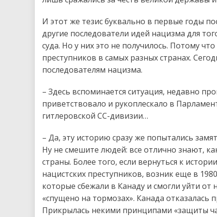
И этот же тезис буквально в первые годы п
другие последователи идей нацизма для тог
суда. Но у них это не получилось. Потому ч
преступников в самых разных странах. Сегод
последователям нацизма.
– Здесь вспоминается ситуация, недавно пр
приветствовало и рукоплескало в Парламент
гитлеровской СС-дивизии…
– Да, эту историю сразу же попытались замять
Ну не смешите людей: все отлично знают, ка
страны. Более того, если вернуться к истори
нацистских преступников, возник еще в 1980
которые сбежали в Канаду и смогли уйти от н
«спущено на тормозах». Канада отказалась 
Прикрылась некими принципами «защиты ча