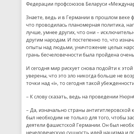
Федерации профсоюзов Беларуси «Междуна
Знаете, ведь и в Германии в прошлом веке ф
что проводилась планомерная политика, нап
лучше, умнее других, что они – исключитель
другим народам. И постепенно то, что изна
опыты над людьми, уничтожение целых народ
грань бесчеловечности была пройдена очень
И сегодня мир рискует снова подойти к этой
уверены, что это зло никогда больше не воз
точки над «i», то сегодня такой убежденности
– К слову сказать, ведь на проведении Нюр
– Да, изначально страны антигитлеровской 
был необходим не только для того, чтобы з
деятели фашистской Германии. Он был необх
нечеловеческую сущность идей нацизма и п