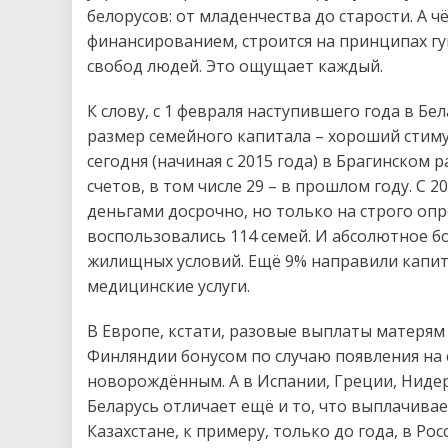
белорусов: от младенчества до старости. А 
финансированием, строится на принципах гу
свобод людей. Это ощущает каждый.
К слову, с 1 февраля наступившего года в Бел
размер семейного капитала – хороший стиму
сегодня (начиная с 2015 года) в Брагинском
счетов, в том числе 29 – в прошлом году. С
деньгами досрочно, но только на строго оп
воспользовались 114 семей. И абсолютное б
жилищных условий. Ещё 9% направили капита
медицинские услуги.
В Европе, кстати, разовые выплаты матерям
Финляндии бонусом по случаю появления на с
новорождённым. А в Испании, Греции, Ниде
Беларусь отличает ещё и то, что выплачивает
Казахстане, к примеру, только до года, в Росс