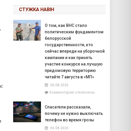
СТУЖКА НАВІН
О том, как ВНС стало
ь
политическим фундаментом
белорусской
государственности, кто
сейчас впереди на уборочной
кампании и как принять
участие конкурсе на лучшую
придомовую территорию
читайте 7 августа в «МП»
ас
06.08.2026
к
Комментарии
отключены
записи
О
Спасатели рассказали,
том,
почему не нужно выключать
как
ВНС
телефон во время грозы
и
стало
06.08.2026
политическим