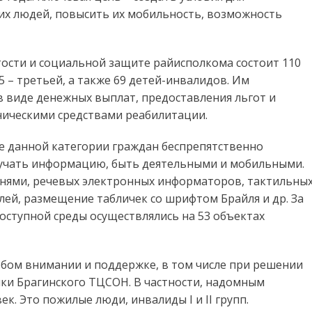
их людей, повысить их мобильность, возможность
ятости и социальной защите райисполкома состоит 110
5 – третьей, а также 69 детей-инвалидов. Им
 виде денежных выплат, предоставления льгот и
хническими средствами реабилитации.
е данной категории граждан беспрепятственно
олучать информацию, быть деятельными и мобильными.
ручнями, речевых электронных информаторов, тактильны
й, размещение табличек со шрифтом Брайля и др. За
доступной среды осуществлялись на 53 объектах
бом внимании и поддержке, в том числе при решении
ки Брагинского ТЦСОН. В частности, надомным
к. Это пожилые люди, инвалиды I и II групп.