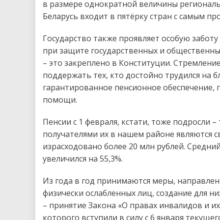
в размере однократной величины региональ
Беларусь входит в пятёрку стран с самым п
Государство также проявляет особую заботу 
при защите государственных и общественных
– это закреплено в Конституции. Стремлени
поддержать тех, кто достойно трудился на б
гарантированное пенсионное обеспечение, 
помощи.
Пенсии с 1 февраля, кстати, тоже подросли 
получателями их в нашем районе являются св
израсходовано более 20 млн рублей. Средний
увеличился на 55,3%.
Из года в год принимаются меры, направлен
физически ослабленных лиц, создание для н
– принятие Закона «О правах инвалидов и и
которого вступили в силу с 6 января текущег