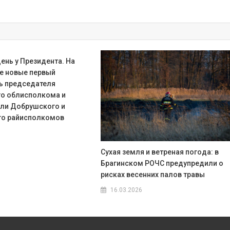
ень у Президента. На
е новые первый
ь председателя
о облисполкома и
ли Добрушского и
го райисполкомов
Сухая земля и ветреная погода: в
Брагинском РОЧС предупредили о
рисках весенних палов травы
16.03.2026