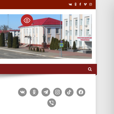
vkontakte
odnoklassniki
telegram
instagram
tiktok
facebook
viber