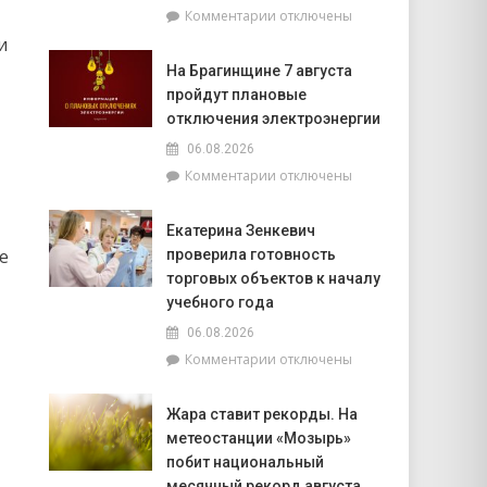
к
Комментарии
отключены
фундаментом
записи
белорусской
и
Спасатели
государственности,
На Брагинщине 7 августа
рассказали,
кто
пройдут плановые
почему
сейчас
не
отключения электроэнергии
впереди
нужно
на
06.08.2026
выключать
уборочной
к
Комментарии
отключены
телефон
кампании
записи
во
и
На
время
как
Екатерина Зенкевич
Брагинщине
грозы
принять
е
проверила готовность
7
участие
августа
торговых объектов к началу
конкурсе
пройдут
учебного года
на
плановые
лучшую
06.08.2026
отключения
придомовую
к
Комментарии
отключены
электроэнергии
территорию
записи
читайте
Екатерина
7
Жара ставит рекорды. На
Зенкевич
августа
метеостанции «Мозырь»
проверила
в
готовность
побит национальный
«МП»
торговых
месячный рекорд августа