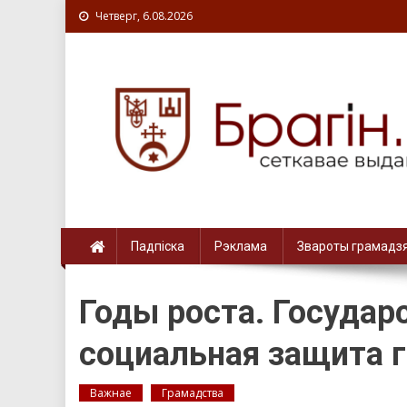
Четверг, 6.08.2026
Падпіска
Рэклама
Звароты грамадз
Годы роста. Государ
социальная защита 
Важнае
Грамадства