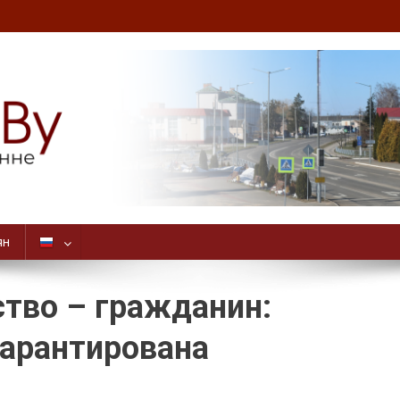
ян
ство – гражданин:
гарантирована