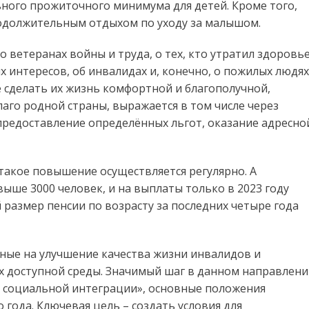
ного прожиточного минимума для детей. Кроме того,
родолжительным отдыхом по уходу за малышом.
о ветеранах войны и труда, о тех, кто утратил здоровь
 интересов, об инвалидах и, конечно, о пожилых людях
е сделать их жизнь комфортной и благополучной,
лаго родной страны, выражается в том числе через
предоставление определённых льгот, оказание адресно
– такое повышение осуществляется регулярно. А
ыше 3000 человек, и на выплаты только в 2023 году
 размер пенсии по возрасту за последних четыре года
ные на улучшение качества жизни инвалидов и
их доступной среды. Значимый шаг в данном направлен
х социальной интеграции», основные положения
о года. Ключевая цель – создать условия для