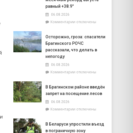
объектов
равный +38.9°
к
06.08.2026
началу
учебного
к
Комментарии
отключены
е
года
записи
Жара
Осторожно, гроза: спасатели
ставит
Брагинского РОЧС
рекорды.
На
рассказали, что делать в
й
метеостанции
непогоду
«Мозырь»
06.08.2026
побит
к
Комментарии
отключены
национальный
записи
месячный
Осторожно,
рекорд
В Брагинском районе введён
гроза:
августа
запрет на посещение лесов
спасатели
равный
Брагинского
+38.9°
06.08.2026
РОЧС
к
Комментарии
отключены
рассказали,
записи
ии
что
В
делать
В Беларуси упростили въезд
Брагинском
в
в пограничную зону
районе