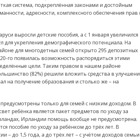
чёткая система, подкреплённая законами и достойным
манности, адресности, комплексного обеспечения прав 
аруси выросли детские пособия, а с 1 января увеличился
л для укрепления демографического потенциала. На
 районе для многодетных семей открыто 295 депозитных
 2020-го появилась возможность распорядиться этими
ределённые цели. Таким правом в нашем районе
ольшинство (82%) решили вложить средства в улучшени
л на получение образования и столько же – на
 предусмотрены только для семей с низким доходом. В
вет ребёнка является пакет предметов по уходу за
рландах, Ирландии помощь вообще не предусмотрена.
ся пособие по уходу за ребёнком до трёх лет. В
ии – до 1,5 года, а до трёх лет – с учётом доходов семьи