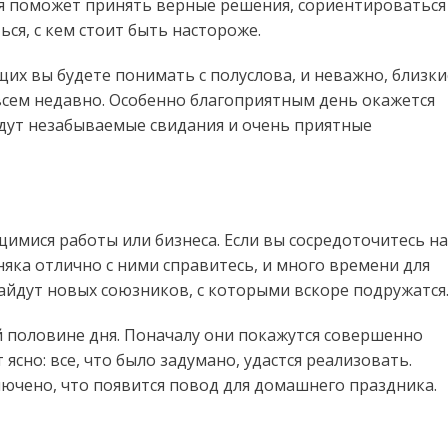
я поможет принять верные решения, сориентироваться
ься, с кем стоит быть настороже.
х вы будете понимать с полуслова, и неважно, близки
овсем недавно. Особенно благоприятным день окажется
ждут незабываемые свидания и очень приятные
мися работы или бизнеса. Если вы сосредоточитесь на
яка отлично с ними справитесь, и много времени для
найдут новых союзников, с которыми вскоре подружатся
й половине дня. Поначалу они покажутся совершенно
ясно: все, что было задумано, удастся реализовать.
лючено, что появится повод для домашнего праздника.