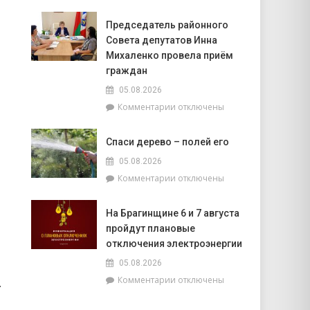
записи
сев
Брагинчане
озимого
Председатель районного
показали
рапса
Совета депутатов Инна
достойный
уровень
Михаленко провела приём
на
граждан
межрайонных
05.08.2026
соревнованиях
к
Комментарии
отключены
в
записи
Крупейках
Председатель
Спаси дерево – полей его
районного
Совета
05.08.2026
депутатов
к
Комментарии
отключены
Инна
записи
Михаленко
Спаси
провела
На Брагинщине 6 и 7 августа
дерево
приём
пройдут плановые
–
граждан
полей
отключения электроэнергии
его
05.08.2026
к
Комментарии
отключены
.
записи
На