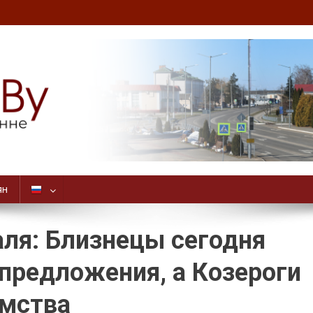
ян
аля: Близнецы сегодня
предложения, а Козероги
омства