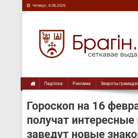
Четверг, 6.08.2026
Падпіска
Рэклама
Звароты грамадз
Гороскоп на 16 февр
получат интересные 
заведут новые знак