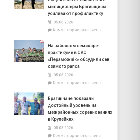
6
августа:
милиционеры Брагинщины
Овнам
усиливают профилактику
вечером
05.08.2026
стоит
к
Комментарии
отключены
сходить
записи
на
Безопасность
прогулку,
На районном семинаре-
на
на
практикуме в ОАО
воде
Ракам
–
«Пераможнік» обсудили сев
нужно
общая
перестать
озимого рапса
забота:
брать
05.08.2026
спасатели
на
к
Комментарии
отключены
и
себя
записи
милиционеры
чужие
На
Брагинщины
проблемы
Брагинчане показали
районном
усиливают
,
достойный уровень на
семинаре-
профилактику
практикуме
межрайонных соревнованиях
в
в Крупейках
ОАО
05.08.2026
«Пераможнік»
к
Комментарии
отключены
обсудили