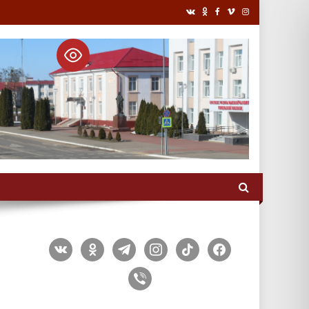
vkontakte
odnoklassniki
telegram
instagram
tiktok
facebook
viber