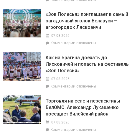
интуиции
председателем
записи
районного
Доска
Совета
«Зов Полесья» приглашает в самый
почёта.
депутатов
загадочный уголок Беларуси –
На
Инной
агрогородок Лясковичи
6
Михаленко
августа
посетили
07.08.2026
на
объекты
к
Комментарии
отключены
уборочной
торговли
записи
в
в
«Зов
Брагинском
сельской
Как из Брагина доехать до
Полесья»
районе
местности
Лясковичей и попасть на фестиваль
приглашает
лидируют
«Зов Полесья»
в
самый
07.08.2026
загадочный
к
Комментарии
отключены
уголок
записи
Беларуси
Как
–
Торговля на селе и перспективы
из
агрогородок
БелОМО. Александр Лукашенко
Брагина
Лясковичи
посещает Вилейский район
доехать
до
07.08.2026
Лясковичей
к
Комментарии
отключены
и