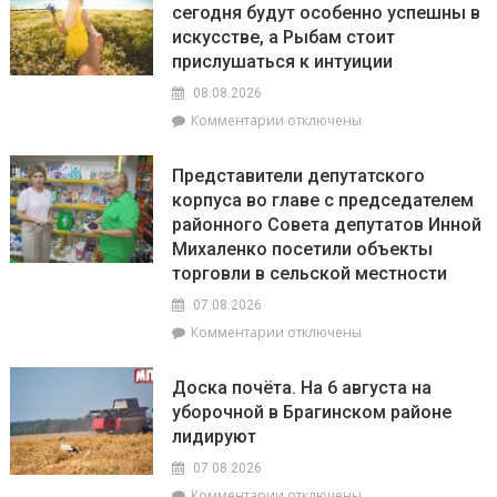
сегодня будут особенно успешны в
июля
искусстве, а Рыбам стоит
по
20
прислушаться к интуиции
августа
08.08.2026
на
к
Комментарии
отключены
Брагинщине
записи
проходит
Гороскоп
районный
Представители депутатского
на
смотр-
корпуса во главе с председателем
8
конкурс
районного Совета депутатов Инной
августа:
«Лучшая
Весы
Михаленко посетили объекты
придомовая
сегодня
территория
торговли в сельской местности
будут
2026
07.08.2026
особенно
года»
успешны
к
Комментарии
отключены
в
записи
искусстве,
Представители
Доска почёта. На 6 августа на
а
депутатского
уборочной в Брагинском районе
Рыбам
корпуса
лидируют
стоит
во
прислушаться
главе
07.08.2026
к
с
к
Комментарии
отключены