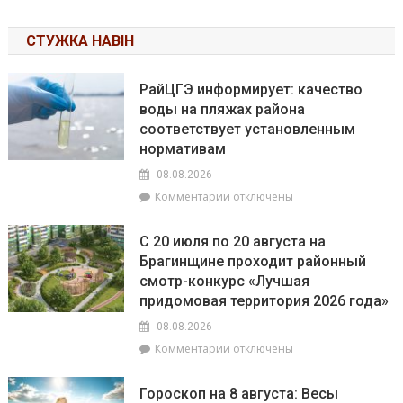
СТУЖКА НАВІН
РайЦГЭ информирует: качество
воды на пляжах района
соответствует установленным
нормативам
08.08.2026
к
Комментарии
отключены
записи
РайЦГЭ
С 20 июля по 20 августа на
информирует:
Брагинщине проходит районный
качество
смотр-конкурс «Лучшая
воды
на
придомовая территория 2026 года»
пляжах
08.08.2026
района
к
Комментарии
отключены
соответствует
записи
установленным
С
нормативам
Гороскоп на 8 августа: Весы
20