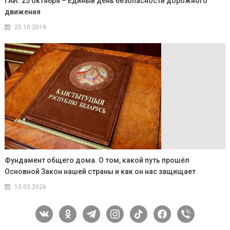
ГАИ: 25 октября – Единый день безопасности дорожного
движения
25.10.2019
Фундамент общего дома. О том, какой путь прошёл
Основной Закон нашей страны и как он нас защищает
13.03.2026
vkontakte
odnoklassniki
telegram
instagram
tiktok
facebook
viber