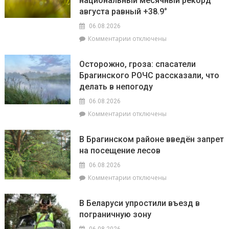
национальный месячный рекорд
готовность
в
торговых
августа равный +38.9°
«МП»
объектов
06.08.2026
к
к
Комментарии
отключены
началу
записи
учебного
Жара
года
Осторожно, гроза: спасатели
ставит
Брагинского РОЧС рассказали, что
рекорды.
делать в непогоду
На
метеостанции
06.08.2026
«Мозырь»
к
Комментарии
отключены
побит
записи
национальный
Осторожно,
месячный
В Брагинском районе введён запрет
гроза:
рекорд
на посещение лесов
спасатели
августа
Брагинского
равный
06.08.2026
РОЧС
+38.9°
к
Комментарии
отключены
рассказали,
записи
что
В
делать
В Беларуси упростили въезд в
Брагинском
в
пограничную зону
районе
непогоду
введён