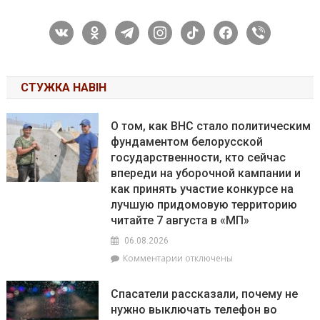
vkontakte
odnoklassniki
telegram
instagram
tiktok
facebook
viber
СТУЖКА НАВІН
О том, как ВНС стало политическим
фундаментом белорусской
государственности, кто сейчас
впереди на уборочной кампании и
как принять участие конкурсе на
лучшую придомовую территорию
читайте 7 августа в «МП»
06.08.2026
к
Комментарии
отключены
записи
О
Спасатели рассказали, почему не
том,
нужно выключать телефон во
как