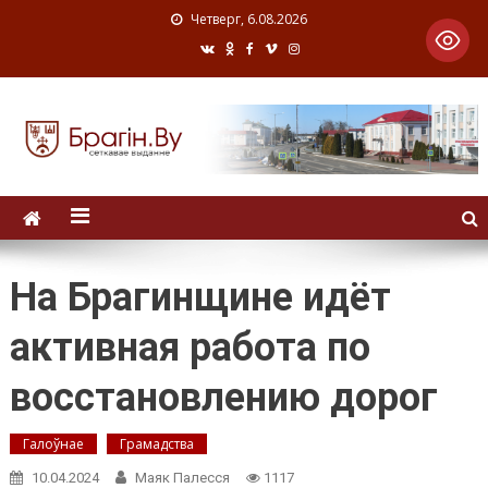
Четверг, 6.08.2026
На Брагинщине идёт
активная работа по
восстановлению дорог
Галоўнае
Грамадства
10.04.2024
Маяк Палесся
1117