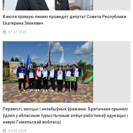
8 июля прямую линию проведёт депутат Совета Республики
Екатерина Зенкевич
07.07.2025
Перамогі, эмоцыі і незабыўныя ўражанні. Брагінчане прынялі
ўдзел у абласным турыстычным злёце работнікаў адукацыі і
навукі Гомельскай вобласці
04.06.2025