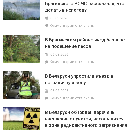
Брагинского РОЧС рассказали, что
делать в непогоду
06.08.2026
к
Комментарии
отключены
записи
Осторожно,
В Брагинском районе введён запрет
гроза:
на посещение лесов
спасатели
Брагинского
06.08.2026
РОЧС
к
Комментарии
отключены
рассказали,
записи
что
В
делать
В Беларуси упростили въезд в
Брагинском
в
пограничную зону
районе
непогоду
введён
06.08.2026
запрет
к
Комментарии
отключены
на
записи
посещение
В
лесов
В Беларуси обновлен перечень
Беларуси
населенных пунктов, находящихся
упростили
в зоне радиоактивного загрязнения
въезд