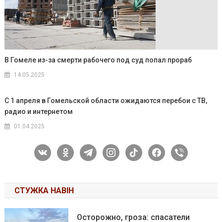
В Гомеле из-за смерти рабочего под суд попал прораб
14.05.2025
С 1 апреля в Гомельской области ожидаются перебои с ТВ,
радио и интернетом
01.04.2025
vkontakte
odnoklassniki
telegram
instagram
tiktok
facebook
viber
СТУЖКА НАВІН
Осторожно, гроза: спасатели