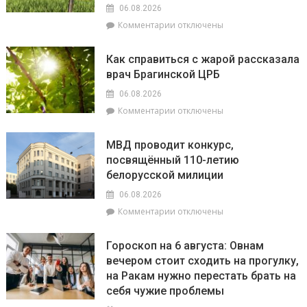
в
06.08.2026
пограничную
к
Комментарии
отключены
зону
записи
В
Как справиться с жарой рассказала
Беларуси
врач Брагинской ЦРБ
обновлен
перечень
06.08.2026
населенных
к
Комментарии
отключены
пунктов,
записи
находящихся
Как
в
МВД проводит конкурс,
справиться
зоне
посвящённый 110-летию
с
радиоактивного
белорусской милиции
жарой
загрязнения
рассказала
06.08.2026
врач
к
Комментарии
отключены
Брагинской
записи
ЦРБ
МВД
Гороскоп на 6 августа: Овнам
проводит
вечером стоит сходить на прогулку,
конкурс,
на Ракам нужно перестать брать на
посвящённый
110-
себя чужие проблемы
летию