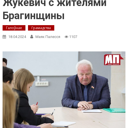
Жукевич с жителями
Брагинщины
Галоўнае
Грамадства
18.04.2024
Маяк Палесся
1107