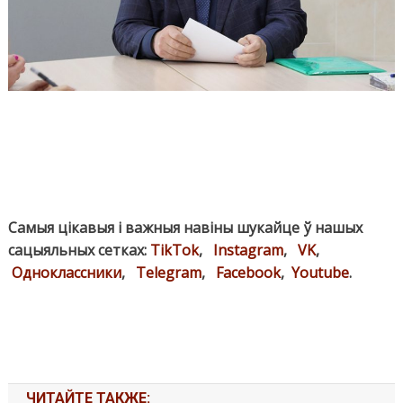
Самыя цікавыя і важныя навіны шукайце ў нашых
сацыяльных сетках:
TikTok
,
Instagram
,
VK
,
Одноклассники
,
Telegram
,
Facebook
,
Youtube
.
ЧИТАЙТЕ ТАКЖЕ: