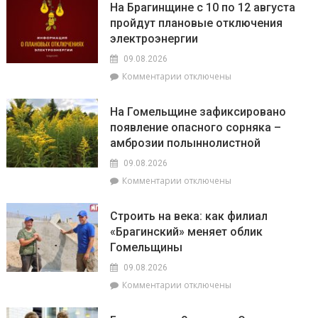
На Брагинщине с 10 по 12 августа
пройдут плановые отключения
электроэнергии
09.08.2026
к
Комментарии
отключены
записи
На
На Гомельщине зафиксировано
Брагинщине
появление опасного сорняка –
с
амброзии полыннолистной
10
по
09.08.2026
12
к
Комментарии
отключены
августа
записи
пройдут
На
плановые
Строить на века: как филиал
Гомельщине
отключения
«Брагинский» меняет облик
зафиксировано
электроэнергии
Гомельщины
появление
опасного
09.08.2026
сорняка
к
Комментарии
отключены
–
записи
амброзии
Строить
полыннолистной