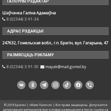
ГАЛОЎНЫ РЭДАКТАР
Шаўчэнка Галіна Адамаўна
8 (02344) 3-91-34
АДРАС РЭДАКЦЫІ
247632, Гомельская вобл., г.п. Брагін, вул. Гагарына, 47
РАЗМЯСЦІЦЬ РЭКЛАМУ
8 (02344) 3-91-30
mayak@mail.gomel.by
vkontakte
odnoklassniki
telegram
instagram
tiktok
facebook
viber
© 2018 Брагин | «Маяк Палесся» | Все права защищены. Допускается
цитирование материалов при условии размещения в тексте ссылки на