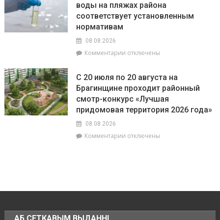
воды на пляжах района
РОВД
пике
соответствует установленным
рассказали,
энергии
какое
нормативам
наказание
08.08.2026
предусмотрено
к
Комментарии
отключены
за
записи
незаконное
РайЦГЭ
использование
С 20 июля по 20 августа на
информирует:
БПЛА
Брагинщине проходит районный
качество
смотр-конкурс «Лучшая
воды
на
придомовая территория 2026 года»
пляжах
08.08.2026
района
к
Комментарии
отключены
соответствует
записи
установленным
С
нормативам
20
июля
по
20
августа
на
АБ СЕТКАВЫМ ВЫДАННІ
Брагинщине