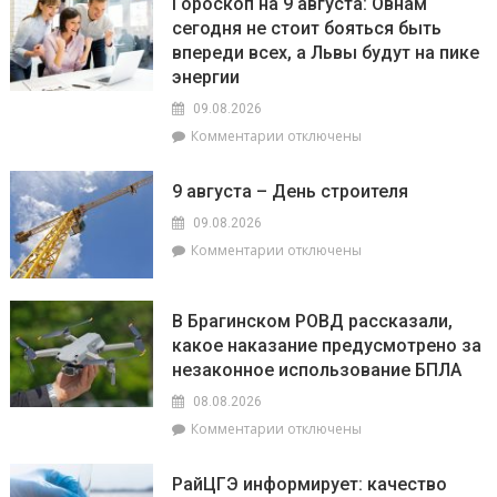
Гороскоп на 9 августа: Овнам
на
сегодня не стоит бояться быть
века:
впереди всех, а Львы будут на пике
как
филиал
энергии
«Брагинский»
09.08.2026
меняет
к
Комментарии
отключены
облик
записи
Гомельщины
Гороскоп
9 августа – День строителя
на
9
09.08.2026
августа:
к
Комментарии
отключены
Овнам
записи
сегодня
9
не
августа
В Брагинском РОВД рассказали,
стоит
–
какое наказание предусмотрено за
бояться
День
быть
незаконное использование БПЛА
строителя
впереди
08.08.2026
всех,
к
Комментарии
отключены
а
записи
Львы
В
будут
РайЦГЭ информирует: качество
Брагинском
на