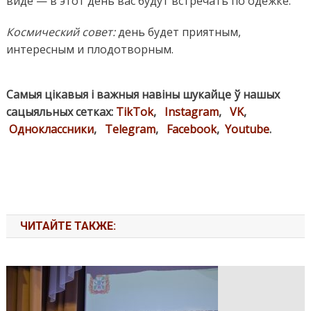
виде — в этот день вас будут встречать по одежке.
Космический совет:
день будет приятным,
интересным и плодотворным.
Самыя цікавыя і важныя навіны шукайце ў нашых
сацыяльных сетках:
TikTok
,
Instagram
,
VK
,
Одноклассники
,
Telegram
,
Facebook
,
Youtube
.
ЧИТАЙТЕ ТАКЖЕ: