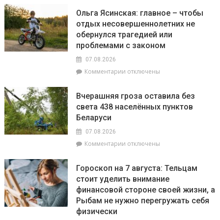
По
линию
Ольга Ясинская: главное – чтобы
существу.
по
отдых несовершеннолетних не
Как
вопросам
обернулся трагедией или
ВНС
торговли
стало
проблемами с законом
к
политическим
школьному
07.08.2026
фундаментом
сезону
к
Комментарии
отключены
государственности
и
записи
работы
Ольга
школьных
Вчерашняя гроза оставила без
Ясинская:
базаров
света 438 населённых пунктов
главное
Беларуси
–
чтобы
07.08.2026
отдых
к
Комментарии
отключены
несовершеннолетних
записи
не
Вчерашняя
обернулся
Гороскоп на 7 августа: Тельцам
гроза
трагедией
стоит уделить внимание
оставила
или
финансовой стороне своей жизни, а
без
проблемами
света
Рыбам не нужно перегружать себя
с
438
физически
законом
населённых