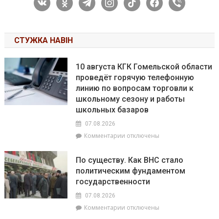
vkontakte
odnoklassniki
telegram
instagram
tiktok
facebook
viber
СТУЖКА НАВІН
10 августа КГК Гомельской области
проведёт горячую телефонную
линию по вопросам торговли к
школьному сезону и работы
школьных базаров
07.08.2026
к
Комментарии
отключены
записи
10
По существу. Как ВНС стало
августа
политическим фундаментом
КГК
государственности
Гомельской
области
07.08.2026
проведёт
к
Комментарии
отключены
горячую
записи
телефонную