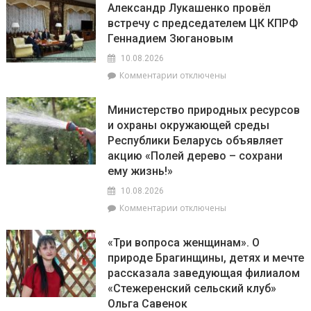
с
Александр Лукашенко провёл
и
учетом
встречу с председателем ЦК КПРФ
16
рапса
Геннадием Зюгановым
августа
Беларусь
10.08.2026
впервые
к
Комментарии
отключены
примет
записи
один
Александр
из
Министерство природных ресурсов
Лукашенко
этапов
и охраны окружающей среды
провёл
чемпионата
Республики Беларусь объявляет
встречу
по
с
акцию «Полей дерево – сохрани
дрифту
председателем
ему жизнь!»
RDS
ЦК
Open
10.08.2026
КПРФ
Геннадием
к
Комментарии
отключены
Зюгановым
записи
Министерство
«Три вопроса женщинам». О
природных
природе Брагинщины, детях и мечте
ресурсов
рассказала заведующая филиалом
и
охраны
«Стежеренский сельский клуб»
окружающей
Ольга Савенок