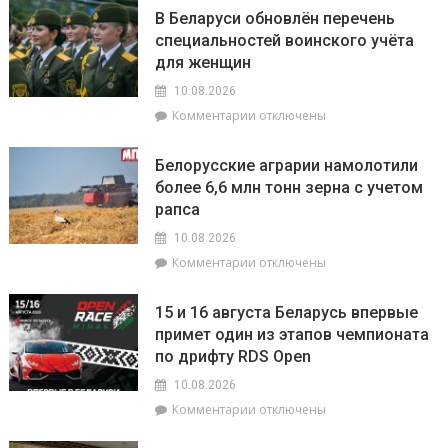
Встречать
В Беларуси обновлён перечень
детей
специальностей воинского учёта
–
для женщин
готовы!
На
10.08.2026
Брагинщине
к
Комментарии
отключены
проходит
записи
приёмка
В
учреждений
Белорусские аграрии намолотили
Беларуси
образования
более 6,6 млн тонн зерна с учетом
обновлён
к
рапса
перечень
новому
специальностей
учебному
10.08.2026
воинского
году
к
Комментарии
отключены
учёта
записи
для
Белорусские
женщин
15 и 16 августа Беларусь впервые
аграрии
примет один из этапов чемпионата
намолотили
по дрифту RDS Open
более
6,6
10.08.2026
млн
к
Комментарии
отключены
тонн
записи
зерна
15