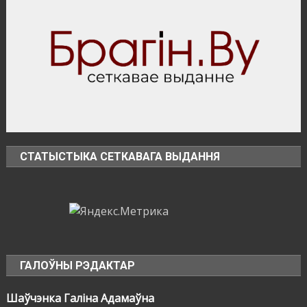
филиала
«Брагинский»
ОАО
«Полесьестрой»
СТАТЫСТЫКА СЕТКАВАГА ВЫДАННЯ
ГАЛОЎНЫ РЭДАКТАР
Шаўчэнка Галіна Адамаўна