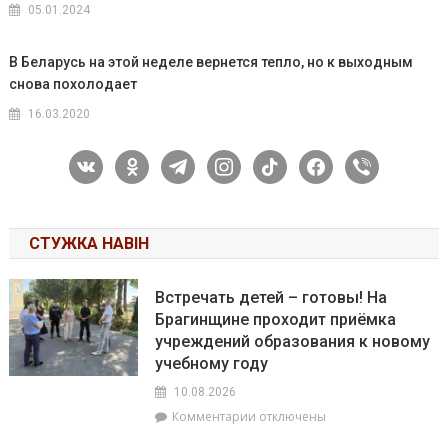
05.01.2024
В Беларусь на этой неделе вернется тепло, но к выходным
снова похолодает
16.03.2020
vkontakte
odnoklassniki
telegram
instagram
tiktok
facebook
viber
СТУЖКА НАВІН
Встречать детей – готовы! На
Брагинщине проходит приёмка
учреждений образования к новому
учебному году
10.08.2026
к
Комментарии
отключены
записи