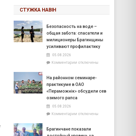
СТУЖКА НАВІН
Безопасность на воде –
общая забота: спасатели и
милиционеры Брагинщины
усиливают профилактику
05.08.2026
к
Комментарии
отключены
записи
Безопасность
На районном семинаре-
на
практикуме в ОАО
воде
–
«Пераможнік» обсудили сев
общая
озимого рапса
забота:
05.08.2026
спасатели
к
Комментарии
отключены
и
записи
милиционеры
е
На
Брагинщины
Брагинчане показали
районном
усиливают
достойный уровень на