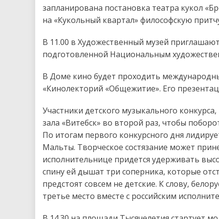
запланирована постановка театра кукол «Бр
на «Кукольный квартал» философскую притчу
В 11.00 в Художественный музей приглашают
подготовленной Национальным художествен
В Доме кино будет проходить международн
«Кинолекторий «Общежитие». Его презентация
Участники детского музыкального конкурса,
зала «Витебск» во второй раз, чтобы поборо
По итогам первого конкурсного дня лидируе
Мальты. Творческое состязание может прин
исполнительнице придется удерживать высок
спину ей дышат три соперника, которые отста
предстоят совсем не детские. К слову, бело
третье место вместе с российским исполните
В 14.30 на площади Тысячелетия стартует м