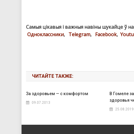
Самыя цікавыя і важныя навіны шукайце ў н
Одноклассники
,
Telegram
,
Facebook
,
Youtu
ЧИТАЙТЕ ТАКЖЕ:
За здоровьем — с комфортом
В Гомеле з
здоровья ч
09.07.2013
25.08.2019