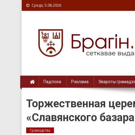
Среда, 5.08.2026
Падпіска
Рэклама
Звароты грамадз
Торжественная цере
«Славянского базара
Грамадства