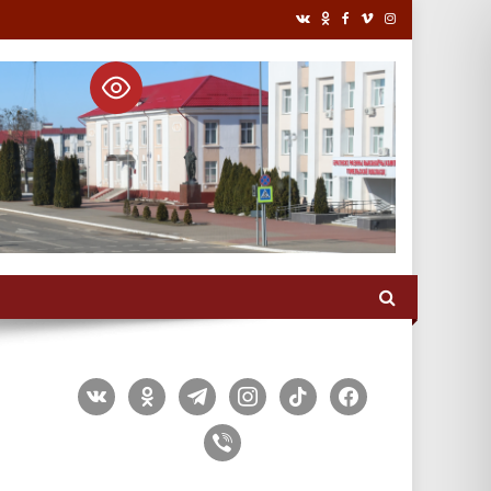
vkontakte
odnoklassniki
telegram
instagram
tiktok
facebook
viber