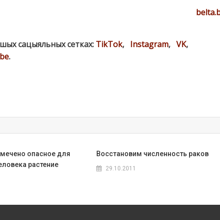
belta.
ашых сацыяльных сетках:
TikTok
,
Instagram
,
VK
,
be
.
амечено опасное для
Восстановим численность раков
еловека растение
29.10.2011