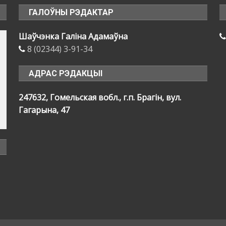
ГАЛОЎНЫ РЭДАКТАР
Шаўчэнка Галіна Адамаўна
8 (02344) 3-91-34
АДРАС РЭДАКЦЫІ
247632, Гомельская вобл., г.п. Брагін, вул.
Гагарына, 47