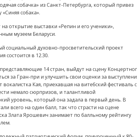
одячая собачка» из Санкт-Петербурга, который привез
 «Синяя собака».
 на открытие выставки «Репин и его ученики»,
ным музеем Беларуси.
ый социальный духовно-просветительский проект
 состоится в 12.30.
 представляющие 14 стран, выйдут на сцену Концертно
ться за Гран-при и улучшить свои оценки за выступлени
т вокалистка Кая, приехавшая на витебский фестиваль с
ести немало сюрпризов, и талантливой
ий уровень, который она задала в первый день. В
ли всего на один балл, так что страсти на сцене
руска Злата Ярошевич занимает по балльному рейтингу
лем.
олодежный патриотический форум, приуроченный к 80-