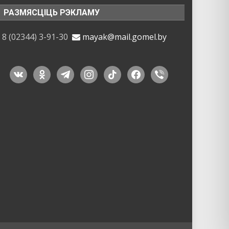
РАЗМЯСЦІЦЬ РЭКЛАМУ
8 (02344) 3-91-30
mayak@mail.gomel.by
vkontakte
odnoklassniki
telegram
instagram
tiktok
facebook
viber