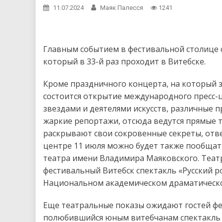
11.07.2024
Маяк Палесся
1241
Главным событием в фестивальной столице 
который в 33-й раз проходит в Витебске.
Кроме праздничного концерта, на который зр
состоится открытие международного пресс-ц
звездами и деятелями искусств, различные
жаркие репортажи, отсюда ведутся прямые 
раскрывают свои сокровенные секреты, отве
центре 11 июля можно будет также пообщат
театра имени Владимира Маяковского. Театр
фестивальный Витебск спектакль «Русский ро
Национальном академическом драматическом
Еще театральные показы ожидают гостей фест
полюбившийся юным витебчанам спектакль «Ч