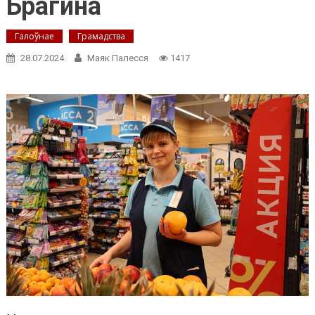
Брагина
Галоўнае
Грамадства
28.07.2024
Маяк Палесся
1417