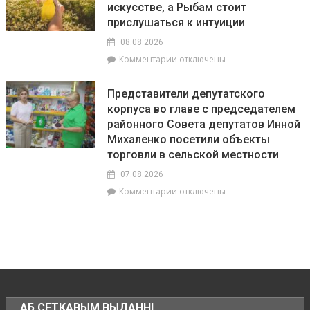
искусстве, а Рыбам стоит
по
20
прислушаться к интуиции
августа
08.08.2026
на
к
Комментарии
отключены
Брагинщине
записи
проходит
Гороскоп
районный
Представители депутатского
на
смотр-
корпуса во главе с председателем
8
конкурс
районного Совета депутатов Инной
августа:
«Лучшая
Весы
Михаленко посетили объекты
придомовая
сегодня
территория
торговли в сельской местности
будут
2026
07.08.2026
особенно
года»
успешны
к
Комментарии
отключены
в
записи
искусстве,
Представители
а
депутатского
Рыбам
корпуса
стоит
во
прислушаться
главе
к
с
интуиции
председателем
АБ СЕТКАВЫМ ВЫДАННІ
районного