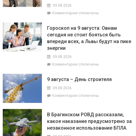
09.08.2026
к
Комментарии
отключены
записи
Строить
Гороскоп на 9 августа: Овнам
на
сегодня не стоит бояться быть
века:
впереди всех, а Львы будут на пике
как
филиал
энергии
«Брагинский»меняет
09.08.2026
облик
к
Комментарии
отключены
Гомельщины
записи
Гороскоп
9 августа – День строителя
на
9
09.08.2026
августа:
к
Комментарии
отключены
Овнам
записи
сегодня
9
не
августа
В Брагинском РОВД рассказали,
стоит
–
какое наказание предусмотрено за
бояться
День
быть
незаконное использование БПЛА
строителя
впереди