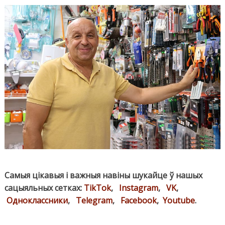
Самыя цікавыя і важныя навіны шукайце ў нашых
сацыяльных сетках:
TikTok
,
Instagram
,
VK
,
Одноклассники
,
Telegram
,
Facebook
,
Youtube
.