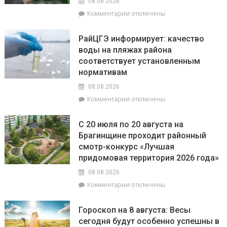
08.08.2026
всех,
к
Комментарии
отключены
а
записи
Львы
В
будут
РайЦГЭ информирует: качество
Брагинском
на
воды на пляжах района
РОВД
пике
соответствует установленным
рассказали,
энергии
какое
нормативам
наказание
08.08.2026
предусмотрено
к
Комментарии
отключены
за
записи
незаконное
РайЦГЭ
использование
С 20 июля по 20 августа на
информирует:
БПЛА
Брагинщине проходит районный
качество
смотр-конкурс «Лучшая
воды
на
придомовая территория 2026 года»
пляжах
08.08.2026
района
к
Комментарии
отключены
соответствует
записи
установленным
С
нормативам
Гороскоп на 8 августа: Весы
20
сегодня будут особенно успешны в
июля