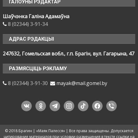
ГАЛОЎНЫ РЭДАКТАР
Шаўчэнка Галіна Адамаўна
8 (02344) 3-91-34
АДРАС РЭДАКЦЫІ
247632, Гомельская вобл., г.п. Брагін, вул. Гагарына, 47
РАЗМЯСЦІЦЬ РЭКЛАМУ
8 (02344) 3-91-30
mayak@mail.gomel.by
vkontakte
odnoklassniki
telegram
instagram
tiktok
facebook
viber
© 2018 Брагин | «Маяк Палесся» | Все права защищены. Допускается
цитирование материалов при условии размещения в тексте ссылки на