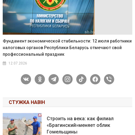
Фундамент экономической стабильности: 12 июля работники
налоговых органов Республики Беларусь отмечают свой
профессиональный праздник
12.07.2026
vkontakte
odnoklassniki
telegram
instagram
tiktok
facebook
viber
СТУЖКА НАВІН
Строить на века: как филиал
«Брагинский»меняет облик
Гомельщины