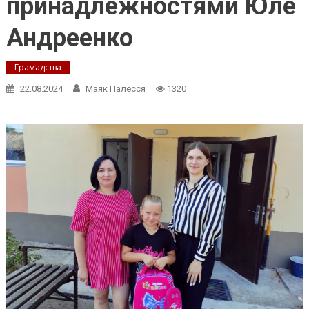
принадлежностями Юле
Андреенко
Грамадства
22.08.2024
Маяк Палесся
1320