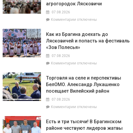
агрогородок Лясковичи
6
Михаленко
августа
посетили
07.08.2026
на
объекты
к
Комментарии
отключены
уборочной
торговли
записи
в
в
«Зов
Брагинском
сельской
Как из Брагина доехать до
Полесья»
районе
местности
Лясковичей и попасть на фестиваль
приглашает
лидируют
«Зов Полесья»
в
самый
07.08.2026
загадочный
к
Комментарии
отключены
уголок
записи
Беларуси
Как
–
Торговля на селе и перспективы
из
агрогородок
БелОМО. Александр Лукашенко
Брагина
Лясковичи
посещает Вилейский район
доехать
до
07.08.2026
Лясковичей
к
Комментарии
отключены
и
записи
попасть
Торговля
на
Есть и три тысячи! В Брагинском
на
фестиваль
районе чествуют лидеров жатвы
селе
«Зов