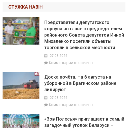
СТУЖКА НАВІН
Представители депутатского
корпуса во главе с председателем
районного Совета депутатов Инной
Михаленко посетили объекты
торговли в сельской местности
07.08.2026
к
Комментарии
отключены
записи
Представители
Доска почёта. На 6 августа на
депутатского
уборочной в Брагинском районе
корпуса
лидируют
во
главе
07.08.2026
с
к
Комментарии
отключены
председателем
записи
районного
Доска
Совета
«Зов Полесья» приглашает в самый
почёта.
депутатов
загадочный уголок Беларуси –
На
Инной