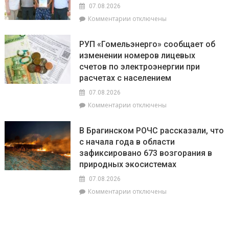
и
Полесья»
07.08.2026
перспективы
к
Комментарии
отключены
БелОМО.
записи
Александр
Есть
Лукашенко
РУП «Гомельэнерго» сообщает об
и
посещает
изменении номеров лицевых
три
Вилейский
счетов по электроэнергии при
тысячи!
район
В
расчетах с населением
Брагинском
07.08.2026
районе
к
Комментарии
отключены
чествуют
записи
лидеров
РУП
жатвы
В Брагинском РОЧС рассказали, что
«Гомельэнерго»
с начала года в области
сообщает
зафиксировано 673 возгорания в
об
изменении
природных экосистемах
номеров
07.08.2026
лицевых
к
Комментарии
отключены
счетов
записи
по
В
электроэнергии
Брагинском
при