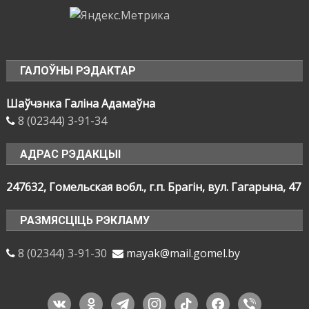
ГАЛОЎНЫ РЭДАКТАР
Шаўчэнка Галіна Адамаўна
8 (02344) 3-91-34
АДРАС РЭДАКЦЫІ
247632, Гомельская вобл., г.п. Брагін, вул. Гагарына, 47
РАЗМЯСЦІЦЬ РЭКЛАМУ
8 (02344) 3-91-30
mayak@mail.gomel.by
vkontakte
odnoklassniki
telegram
instagram
tiktok
facebook
viber