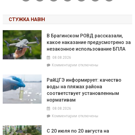
СТУЖКА НАВІН
В Брагинском РОВД рассказали,
какое наказание предусмотрено за
незаконное использование БПЛА
08.08.2026
к
Комментарии
отключены
записи
В
РайЦГЭ информирует: качество
Брагинском
воды на пляжах района
РОВД
соответствует установленным
рассказали,
какое
нормативам
наказание
08.08.2026
предусмотрено
к
Комментарии
отключены
за
записи
незаконное
РайЦГЭ
использование
С 20 июля по 20 августа на
информирует:
БПЛА