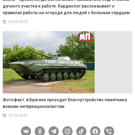
дачного участка к работе. Кардиолог рассказывает о
правилах работы на огороде для людей с больным сердцем
04.03.2024
Фотофакт: в Брагине проходит благоустройство памятника
воинам-интернационалистам
27.06.2025
vkontakte
odnoklassniki
telegram
instagram
tiktok
facebook
viber