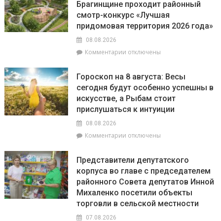
Брагинщине проходит районный
качество
смотр-конкурс «Лучшая
воды
на
придомовая территория 2026 года»
пляжах
08.08.2026
района
к
Комментарии
отключены
соответствует
записи
установленным
С
нормативам
Гороскоп на 8 августа: Весы
20
сегодня будут особенно успешны в
июля
искусстве, а Рыбам стоит
по
20
прислушаться к интуиции
августа
08.08.2026
на
к
Комментарии
отключены
Брагинщине
записи
проходит
Гороскоп
районный
Представители депутатского
на
смотр-
корпуса во главе с председателем
8
конкурс
районного Совета депутатов Инной
августа:
«Лучшая
Весы
Михаленко посетили объекты
придомовая
сегодня
территория
торговли в сельской местности
будут
2026
07.08.2026
особенно
года»