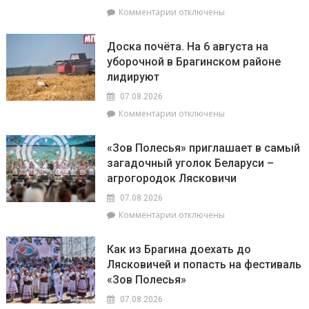
успешны
к
Комментарии
отключены
в
записи
искусстве,
Представители
Доска почёта. На 6 августа на
а
депутатского
уборочной в Брагинском районе
Рыбам
корпуса
лидируют
стоит
во
прислушаться
главе
07.08.2026
к
с
к
Комментарии
отключены
интуиции
председателем
записи
районного
Доска
Совета
«Зов Полесья» приглашает в самый
почёта.
депутатов
загадочный уголок Беларуси –
На
Инной
агрогородок Лясковичи
6
Михаленко
августа
посетили
07.08.2026
на
объекты
к
Комментарии
отключены
уборочной
торговли
записи
в
в
«Зов
Брагинском
сельской
Как из Брагина доехать до
Полесья»
районе
местности
Лясковичей и попасть на фестиваль
приглашает
лидируют
«Зов Полесья»
в
самый
07.08.2026
загадочный