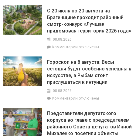
записи
незаконное
РайЦГЭ
использование
С 20 июля по 20 августа на
информирует:
БПЛА
Брагинщине проходит районный
качество
смотр-конкурс «Лучшая
воды
на
придомовая территория 2026 года»
пляжах
08.08.2026
района
к
Комментарии
отключены
соответствует
записи
установленным
С
нормативам
Гороскоп на 8 августа: Весы
20
сегодня будут особенно успешны в
июля
искусстве, а Рыбам стоит
по
20
прислушаться к интуиции
августа
08.08.2026
на
к
Комментарии
отключены
Брагинщине
записи
проходит
Гороскоп
районный
Представители депутатского
на
смотр-
корпуса во главе с председателем
8
конкурс
районного Совета депутатов Инной
августа:
«Лучшая
Весы
Михаленко посетили объекты
придомовая