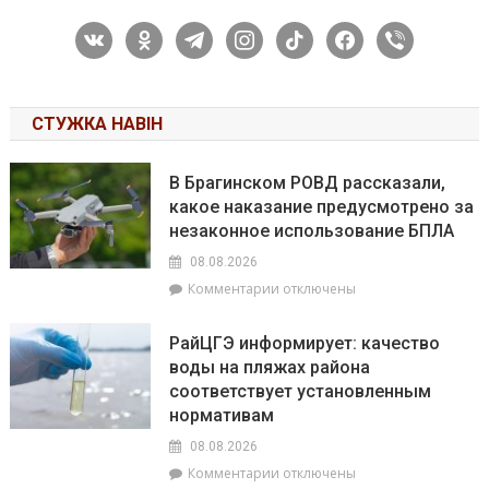
vkontakte
odnoklassniki
telegram
instagram
tiktok
facebook
viber
СТУЖКА НАВІН
В Брагинском РОВД рассказали,
какое наказание предусмотрено за
незаконное использование БПЛА
08.08.2026
к
Комментарии
отключены
записи
В
РайЦГЭ информирует: качество
Брагинском
воды на пляжах района
РОВД
соответствует установленным
рассказали,
какое
нормативам
наказание
08.08.2026
предусмотрено
к
Комментарии
отключены
за