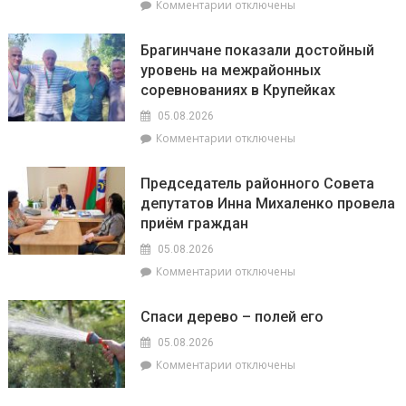
к
Комментарии
отключены
спасатели
записи
и
На
милиционеры
Брагинчане показали достойный
районном
Брагинщины
уровень на межрайонных
семинаре-
усиливают
соревнованиях в Крупейках
практикуме
профилактику
в
05.08.2026
ОАО
к
Комментарии
отключены
«Пераможнік»
записи
обсудили
Брагинчане
сев
Председатель районного Совета
показали
озимого
депутатов Инна Михаленко провела
достойный
рапса
приём граждан
уровень
на
05.08.2026
межрайонных
к
Комментарии
отключены
соревнованиях
записи
в
Председатель
Крупейках
Спаси дерево – полей его
районного
Совета
05.08.2026
депутатов
к
Комментарии
отключены
Инна
записи
Михаленко
Спаси