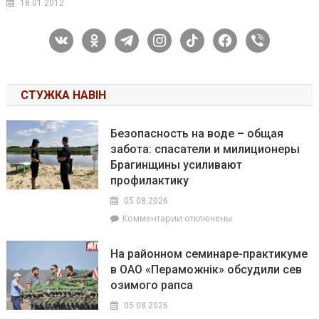
18.01.2012
vkontakte
odnoklassniki
telegram
instagram
tiktok
facebook
viber
СТУЖКА НАВІН
Безопасность на воде – общая
забота: спасатели и милиционеры
Брагинщины усиливают
профилактику
05.08.2026
к
Комментарии
отключены
записи
Безопасность
На районном семинаре-практикуме
на
в ОАО «Пераможнік» обсудили сев
воде
озимого рапса
–
общая
05.08.2026
забота: