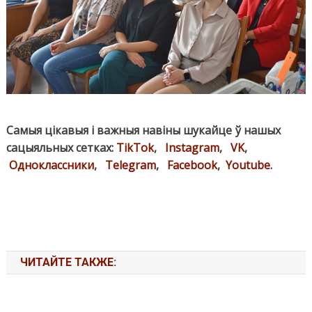
Самыя цікавыя і важныя навіны шукайце ў нашых
сацыяльных сетках:
TikTok
,
Instagram
,
VK
,
Одноклассники
,
Telegram
,
Facebook
,
Youtube
.
ЧИТАЙТЕ ТАКЖЕ: