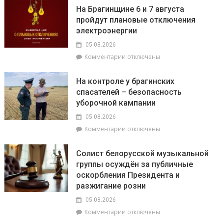
провела
дерево
На Брагинщине 6 и 7 августа
приём
–
пройдут плановые отключения
граждан
полей
электроэнергии
его
05.08.2026
к
Комментарии
отключены
записи
На
На контроле у брагинских
Брагинщине
спасателей – безопасность
6
уборочной кампании
и
7
05.08.2026
августа
к
Комментарии
отключены
пройдут
записи
плановые
На
отключения
Солист белорусской музыкальной
контроле
электроэнергии
группы осуждён за публичные
у
оскорбления Президента и
брагинских
спасателей
разжигание розни
–
05.08.2026
безопасность
к
Комментарии
отключены
уборочной