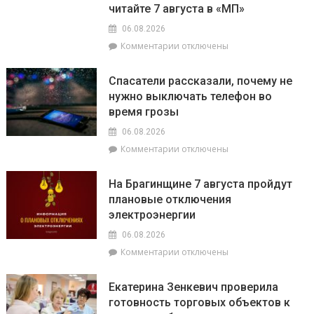
читайте 7 августа в «МП»
06.08.2026
к
Комментарии
отключены
записи
О
Спасатели рассказали, почему не
том,
нужно выключать телефон во
как
время грозы
ВНС
стало
06.08.2026
политическим
к
Комментарии
отключены
фундаментом
записи
белорусской
Спасатели
государственности,
На Брагинщине 7 августа пройдут
рассказали,
кто
плановые отключения
почему
сейчас
электроэнергии
не
впереди
нужно
на
06.08.2026
выключать
уборочной
к
Комментарии
отключены
телефон
кампании
записи
во
и
На
время
как
Екатерина Зенкевич проверила
Брагинщине
грозы
принять
готовность торговых объектов к
7
участие