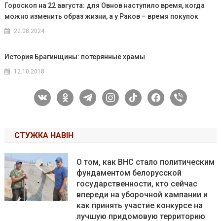
Гороскоп на 22 августа: для Овнов наступило время, когда
можно изменить образ жизни, а у Раков – время покупок
22.08.2024
История Брагинщины: потерянные храмы
12.10.2018
vkontakte
odnoklassniki
telegram
instagram
tiktok
facebook
viber
СТУЖКА НАВІН
О том, как ВНС стало политическим
фундаментом белорусской
государственности, кто сейчас
впереди на уборочной кампании и
как принять участие конкурсе на
лучшую придомовую территорию