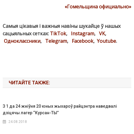
«Гомельщина официально»
Самыя цікавыя і важныя навіны шукайце ў нашых
сацыяльных сетках:
TikTok
,
Instagram
,
VK
,
Одноклассники
,
Telegram
,
Facebook
,
Youtube
.
ЧИТАЙТЕ ТАКЖЕ:
З 1 да 24 жніўня 20 юных жыхароў райцэнтра наведвалі
дзіцячы лагер “Курсан-ТЫ”
24.08.2018