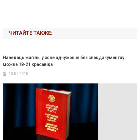
ЧИТАЙТЕ ТАКЖЕ:
Наведаць магілы ў зоне адчужэння без спецдакументаў
можна 18-21 красавіка
13.04.2015