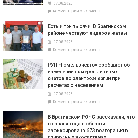
07.08.2026
к
Комментарии
отключены
записи
Торговля
Есть и три тысячи! В Брагинском
на
районе чествуют лидеров жатвы
селе
и
07.08.2026
перспективы
к
Комментарии
отключены
БелОМО.
записи
Александр
Есть
Лукашенко
РУП «Гомельэнерго» сообщает об
и
посещает
изменении номеров лицевых
три
Вилейский
счетов по электроэнергии при
тысячи!
район
В
расчетах с населением
Брагинском
07.08.2026
районе
к
Комментарии
отключены
чествуют
записи
лидеров
РУП
жатвы
В Брагинском РОЧС рассказали, что
«Гомельэнерго»
с начала года в области
сообщает
зафиксировано 673 возгорания в
об
изменении
природных экосистемах