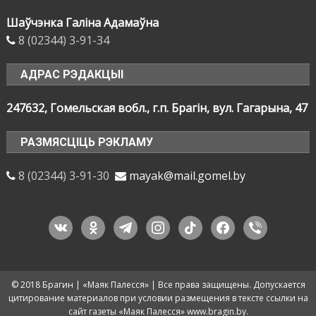
Шаўчэнка Галіна Адамаўна
8 (02344) 3-91-34
АДРАС РЭДАКЦЫІ
247632, Гомельская вобл., г.п. Брагін, вул. Гагарына, 47
РАЗМЯСЦІЦЬ РЭКЛАМУ
8 (02344) 3-91-30
mayak@mail.gomel.by
vkontakte
odnoklassniki
telegram
instagram
tiktok
facebook
viber
© 2018 Брагин | «Маяк Палесся» | Все права защищены. Допускается
цитирование материалов при условии размещения в тексте ссылки на
сайт газеты «Маяк Палесся» www.bragin.by.