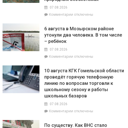
номеров
07.08.2026
лицевых
к
Комментарии
отключены
счетов
записи
по
В
электроэнергии
6 августа в Мозырском районе
Брагинском
при
утонули два человека. В том числе
РОЧС
расчетах
– ребёнок
рассказали,
с
что
населением
07.08.2026
с
к
Комментарии
отключены
начала
записи
года
6
в
10 августа КГК Гомельской области
августа
области
проведёт горячую телефонную
в
зафиксировано
линию по вопросам торговли к
Мозырском
673
районе
школьному сезону и работы
возгорания
утонули
школьных базаров
в
два
природных
07.08.2026
человека.
экосистемах
В
к
Комментарии
отключены
том
записи
числе
10
По существу. Как ВНС стало
–
августа