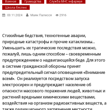
Важнае
Грамадства
Служба МНС інфармуе
Школа бяспекі
03.11.2024
Маяк Палесся
2916
Стихийные бедствия, техногенные аварии,
природные катастрофы и прочие катаклизмы…
Уменьшить их трагические последствия можно,
пожалуй, лишь одним способом – своевременным
предупреждением о надвигающейся беде. Для этого
в системе гражданской обороны принят
предупредительный сигнал оповещения «Внимание
всем!». Он реализуется посредством запуска
электросирен и предупреждает население об
опасности массового поражения людей, животных и
растений вредными химическими веществами,
воздействия на организм радиоактивных веществ, а
также радиационного загрязнения местности.