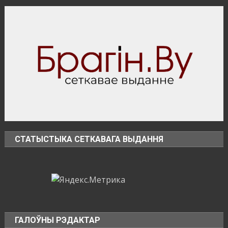
трагедией
или
проблемами
с
законом
СТАТЫСТЫКА СЕТКАВАГА ВЫДАННЯ
ГАЛОЎНЫ РЭДАКТАР