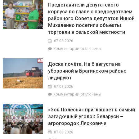
Гороскоп
районный
Представители депутатского
на
смотр-
корпуса во главе с председателем
8
конкурс
районного Совета депутатов Инной
августа:
«Лучшая
Весы
Михаленко посетили объекты
придомовая
сегодня
территория
торговли в сельской местности
будут
2026
07.08.2026
особенно
года»
успешны
к
Комментарии
отключены
в
записи
искусстве,
Представители
Доска почёта. На 6 августа на
а
депутатского
уборочной в Брагинском районе
Рыбам
корпуса
лидируют
стоит
во
прислушаться
главе
07.08.2026
к
с
к
Комментарии
отключены
интуиции
председателем
записи
районного
Доска
Совета
«Зов Полесья» приглашает в самый
почёта.
депутатов
загадочный уголок Беларуси –
На
Инной
агрогородок Лясковичи
6
Михаленко
августа
посетили
07.08.2026
на
объекты