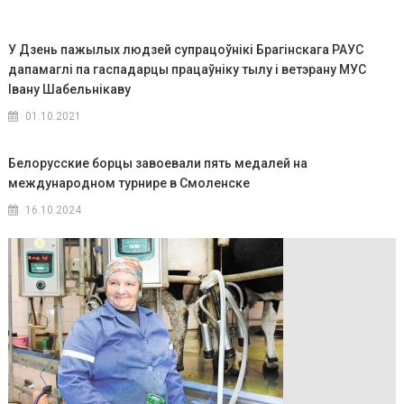
У Дзень пажылых людзей супрацоўнікі Брагінскага РАУС
дапамаглі па гаспадарцы працаўніку тылу і ветэрану МУС
Івану Шабельнікаву
01.10.2021
Белорусские борцы завоевали пять медалей на
международном турнире в Смоленске
16.10.2024