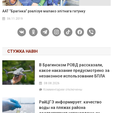
ААТ “Брагінка” рэалізуе малако элітнага гатунку
06.11.2019
vkontakte
odnoklassniki
telegram
instagram
tiktok
facebook
viber
СТУЖКА НАВІН
В Брагинском РОВД рассказали,
какое наказание предусмотрено за
незаконное использование БПЛА
08.08.2026
к
Комментарии
отключены
записи
В
РайЦГЭ информирует: качество
Брагинском
воды на пляжах района
РОВД