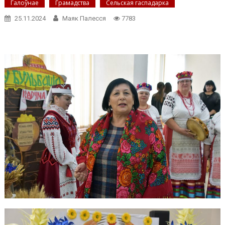
Галоўнае
Грамадства
Сельская гаспадарка
25.11.2024
Маяк Палесся
7783