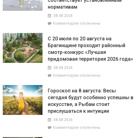
соответствует установленным
рассказали,
какое
нормативам
наказание
08.08.2026
предусмотрено
к
Комментарии
отключены
за
записи
незаконное
РайЦГЭ
использование
С 20 июля по 20 августа на
информирует:
БПЛА
Брагинщине проходит районный
качество
смотр-конкурс «Лучшая
воды
на
придомовая территория 2026 года»
пляжах
08.08.2026
района
к
Комментарии
отключены
соответствует
записи
установленным
С
нормативам
Гороскоп на 8 августа: Весы
20
сегодня будут особенно успешны в
июля
искусстве, а Рыбам стоит
по
20
прислушаться к интуиции
августа
08.08.2026
на
к
Комментарии
отключены
Брагинщине
записи
проходит