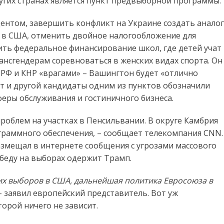
угих странах является пункт предвыборной программы.
ентом, завершить конфликт на Украине создать аналог
 в США, отменить двойное налогообложение для
ить федеральное финансирование школ, где детей учат
ансгендерам соревноваться в женских видах спорта. Он
т РФ и КНР «врагами» – Вашингтон будет «отлично
тот и другой кандидаты одним из пунктов обозначили
феры обслуживания и гостиничного бизнеса.
роблем на участках в Пенсильвании. В округе Камбрия
граммного обеспечения, – сообщает телекомпания CNN.
азмещал в интернете сообщения с угрозами массового
обеду на выборах одержит Трамп.
их выборов в США, дальнейшая политика Евросоюза в
 – заявил европейский представитель. Вот уж
орой ничего не зависит.