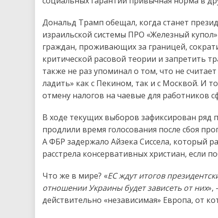
социальных гарантий привычная норма в др
Дональд Трамп обещал, когда станет презид
израильской системы ПРО «Железный купол»
граждан, проживающих за границей, сократ
критической расовой теории и запретить тр
также не раз упоминал о том, что не считае
ладить» как с Пекином, так и с Москвой. И 
отмену налогов на чаевые для работников с
В ходе текущих выборов зафиксирован ряд п
продлили время голосования после сбоя про
А ФБР задержало Айзека Сиссела, который р
расстрела консервативных христиан, если п
Что же в мире? «
ЕС ждут итогов президентск
отношении Украины будет зависеть от них
»,
действительно «независимая» Европа, от кот