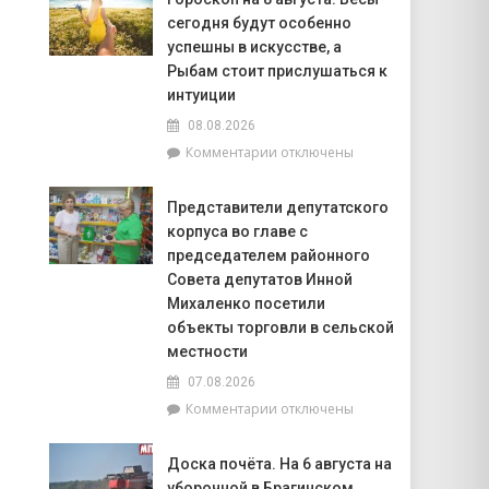
20
сегодня будут особенно
июля
по
успешны в искусстве, а
20
Рыбам стоит прислушаться к
августа
интуиции
на
08.08.2026
Брагинщине
проходит
к
Комментарии
отключены
районный
записи
смотр-
Гороскоп
Представители депутатского
конкурс
на
корпуса во главе с
«Лучшая
8
придомовая
августа:
председателем районного
территория
Весы
Совета депутатов Инной
2026
сегодня
Михаленко посетили
года»
будут
объекты торговли в сельской
особенно
местности
успешны
в
07.08.2026
искусстве,
к
Комментарии
отключены
а
записи
Рыбам
Представители
стоит
Доска почёта. На 6 августа на
депутатского
прислушаться
уборочной в Брагинском