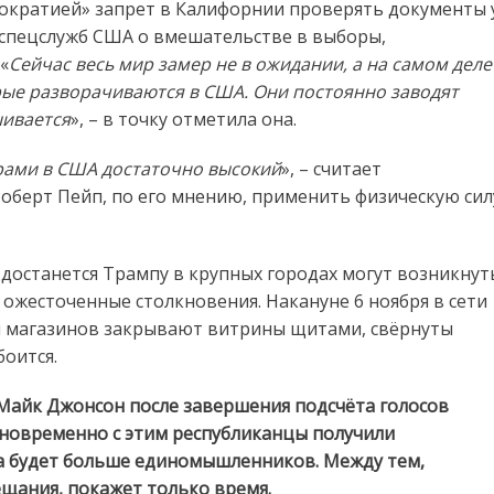
ократией» запрет в Калифорнии проверять документы 
 спецслужб США о вмешательстве в выборы,
«
Сейчас весь мир замер не в ожидании, а на самом деле
орые разворачиваются в США. Они постоянно заводят
шивается
», – в точку отметила она.
орами в США достаточно высокий
», – считает
Роберт Пейп, по его мнению, применить физическую сил
 достанется Трампу в крупных городах могут возникнут
ожесточенные столкновения. Накануне 6 ноября в сети
ы магазинов закрывают витрины щитами, свёрнуты
боится.
й Майк Джонсон после завершения подсчёта голосов
новременно с этим республиканцы получили
та будет больше единомышленников. Между тем,
щания, покажет только время.