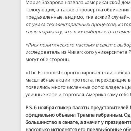
Мария Захарова назвала «американской дем
голосующих, а также опровергла обвинения
предъявленные, видимо, «на всякий случай». 
от ужаса тех электоральных процессов, кот
свою шарманку, что в их выборы кто-то вме
«
Риск политического насилия в связи с выб
исследователь из Чикагского университета 
могут обе стороны.
«The Economist» прогнозировал: если победа
масштабные акции протеста, переходящие в 
появились многочисленные фото: владельц
уличные кафе и торговля. Америка саму себя 
P.S. 6 ноября спикер палаты представителе
официально объявил Трампа избранным. Од
большинство в сенате, а значит у президен
насколько исполнятся его предвыборные обе