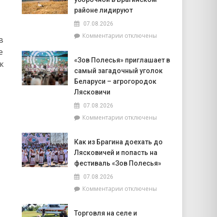
корпуса
к
во
районе лидируют
интуиции
главе
07.08.2026
с
к
Комментарии
отключены
председателем
в
записи
районного
е
Доска
Совета
«Зов Полесья» приглашает в
почёта.
к
депутатов
самый загадочный уголок
На
Инной
6
Беларуси – агрогородок
Михаленко
августа
Лясковичи
посетили
на
объекты
07.08.2026
уборочной
торговли
к
Комментарии
отключены
в
в
записи
Брагинском
сельской
«Зов
районе
местности
Как из Брагина доехать до
Полесья»
лидируют
Лясковичей и попасть на
приглашает
в
фестиваль «Зов Полесья»
самый
07.08.2026
загадочный
к
Комментарии
отключены
уголок
записи
Беларуси
Как
–
Торговля на селе и
из