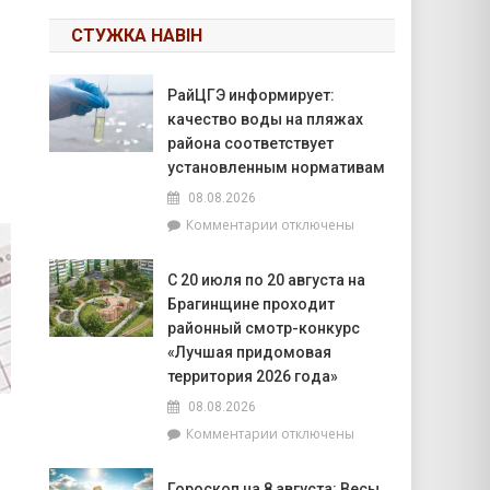
СТУЖКА НАВІН
РайЦГЭ информирует:
качество воды на пляжах
района соответствует
установленным нормативам
08.08.2026
к
Комментарии
отключены
записи
РайЦГЭ
С 20 июля по 20 августа на
информирует:
Брагинщине проходит
качество
воды
районный смотр-конкурс
на
«Лучшая придомовая
пляжах
территория 2026 года»
района
08.08.2026
соответствует
установленным
к
Комментарии
отключены
нормативам
записи
С
Гороскоп на 8 августа: Весы