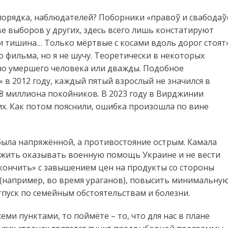
орядка, наблюдателей? Поборники «правоў и свабодаў
е выборов у других, здесь всего лишь констатируют
 тишина… Только мёртвые с косами вдоль дорог стоят»
 фильма, но я не шучу. Теоретически в некоторых
о умершего человека или дважды. Подобное
» в 2012 году, каждый пятый взрослый не значился в
,8 миллиона покойников. В 2023 году в Вирджинии
их. Как потом пояснили, ошибка произошла по вине
была напряжённой, а противостояние острым. Камала
лжить оказывать военную помощь Украине и не вести
окончить» с завышением цен на продукты со стороны
 (например, во время ураганов), повысить минимальну
пуск по семейным обстоятельствам и болезни.
еми пунктами, то поймёте – то, что для нас в плане