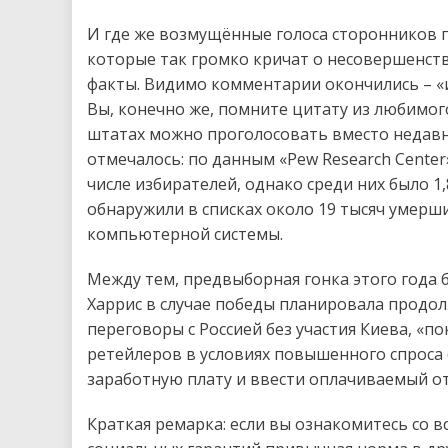
И где же возмущённые голоса сторонников п
которые так громко кричат о несовершенств
факты. Видимо комментарии окончились – «и
Вы, конечно же, помните цитату из любимого
штатах можно проголосовать вместо недавн
отмечалось: по данным «Pew Research Center
числе избирателей, однако среди них было 1
обнаружили в списках около 19 тысяч умерш
компьютерной системы.
Между тем, предвыборная гонка этого года 
Харрис в случае победы планировала продо
переговоры с Россией без участия Киева, «п
ретейлеров в условиях повышенного спроса
заработную плату и ввести оплачиваемый от
Краткая ремарка: если вы ознакомитесь со вс