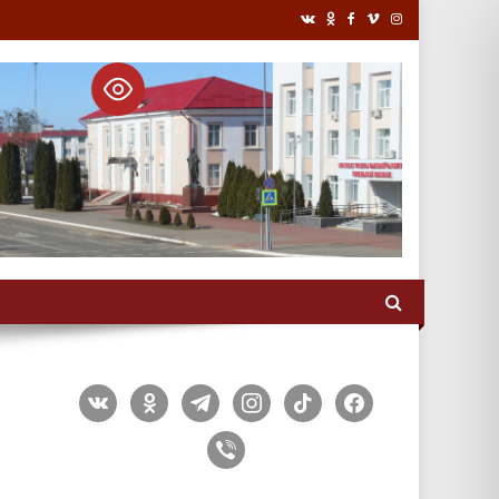
vkontakte
odnoklassniki
telegram
instagram
tiktok
facebook
viber