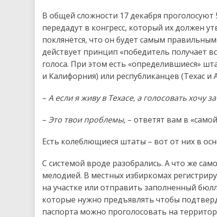
В общей сложности 17 декабря проголосуют 
передадут в конгресс, который их должен у
поклянётся, что он будет самым правильным 
действует принцип «победитель получает всё
голоса. При этом есть «определившиеся» шт
и Калифорния) или республиканцев (Техас и 
–
А если я живу в Техасе, а голосовать хочу з
–
Это твои проблемы,
– ответят вам в «само
Есть колеблющиеся штаты – вот от них в осно
С системой вроде разобрались. А что же само
мелодией. В местных избиркомах регистрир
на участке или отправить заполненный бюлл
которые нужно предъявлять чтобы подтверди
паспорта можно проголосовать на территор