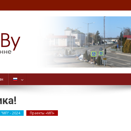
ян
ика!
 "МП" - 2024
Праекты «МП»