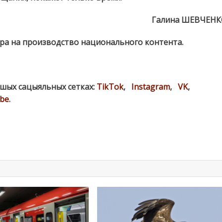
Галина ШЕВЧЕНК
бора на производство национального контента.
ашых сацыяльных сетках:
TikTok
,
Instagram
,
VK
,
be
.