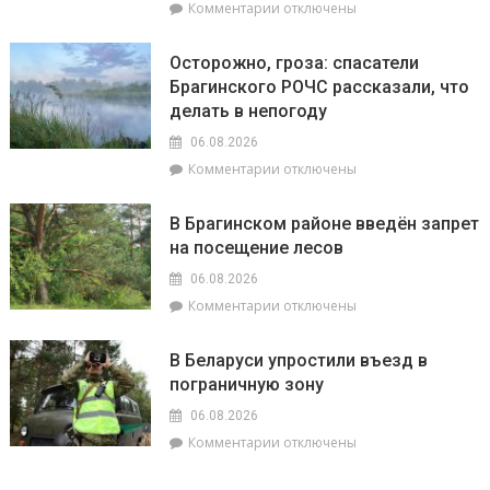
к
Комментарии
отключены
началу
записи
учебного
Жара
года
Осторожно, гроза: спасатели
ставит
Брагинского РОЧС рассказали, что
рекорды.
делать в непогоду
На
метеостанции
06.08.2026
«Мозырь»
к
Комментарии
отключены
побит
записи
национальный
Осторожно,
месячный
В Брагинском районе введён запрет
гроза:
рекорд
на посещение лесов
спасатели
августа
Брагинского
равный
06.08.2026
РОЧС
+38.9°
к
Комментарии
отключены
рассказали,
записи
что
В
делать
В Беларуси упростили въезд в
Брагинском
в
пограничную зону
районе
непогоду
введён
06.08.2026
запрет
к
Комментарии
отключены
на
записи
посещение
В