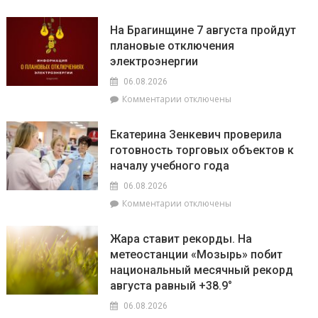
записи
белорусской
Спасатели
государственности,
На Брагинщине 7 августа пройдут
рассказали,
кто
плановые отключения
почему
сейчас
электроэнергии
не
впереди
нужно
на
06.08.2026
выключать
уборочной
к
Комментарии
отключены
телефон
кампании
записи
во
и
На
время
как
Екатерина Зенкевич проверила
Брагинщине
грозы
принять
готовность торговых объектов к
7
участие
началу учебного года
августа
конкурсе
пройдут
на
06.08.2026
плановые
лучшую
к
Комментарии
отключены
отключения
придомовую
записи
электроэнергии
территорию
Екатерина
Жара ставит рекорды. На
читайте
Зенкевич
метеостанции «Мозырь» побит
7
проверила
августа
национальный месячный рекорд
готовность
в
торговых
августа равный +38.9°
«МП»
объектов
06.08.2026
к