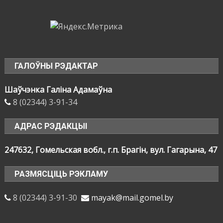
ГАЛОЎНЫ РЭДАКТАР
Шаўчэнка Галіна Адамаўна
8 (02344) 3-91-34
АДРАС РЭДАКЦЫІ
247632, Гомельская вобл., г.п. Брагін, вул. Гагарына, 47
РАЗМЯСЦІЦЬ РЭКЛАМУ
8 (02344) 3-91-30
mayak@mail.gomel.by