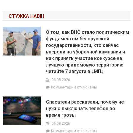
СТУЖКА НАВІН
О том, как ВНС стало политическим
фундаментом белорусской
государственности, кто сейчас
впереди на уборочной кампании и
как принять участие конкурсе на
лучшую придомовую территорию
читайте 7 августа в «МП»
06.08.2026
к
Комментарии
отключены
записи
О
Спасатели рассказали, почему не
том,
нужно выключать телефон во
как
время грозы
ВНС
стало
06.08.2026
политическим
к
Комментарии
отключены
фундаментом