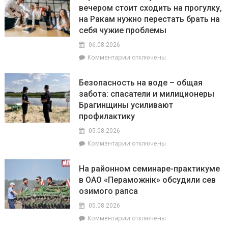
вечером стоит сходить на прогулку,
конкурс,
на Ракам нужно перестать брать на
посвящённый
110-
себя чужие проблемы
летию
06.08.2026
белорусской
к
Комментарии
отключены
милиции
записи
Гороскоп
Безопасность на воде – общая
на
забота: спасатели и милиционеры
6
Брагинщины усиливают
августа:
Овнам
профилактику
вечером
05.08.2026
стоит
к
Комментарии
отключены
сходить
записи
на
Безопасность
прогулку,
На районном семинаре-практикуме
на
на
в ОАО «Пераможнік» обсудили сев
воде
Ракам
озимого рапса
–
нужно
общая
перестать
05.08.2026
забота:
брать
к
Комментарии
отключены
спасатели
на
записи