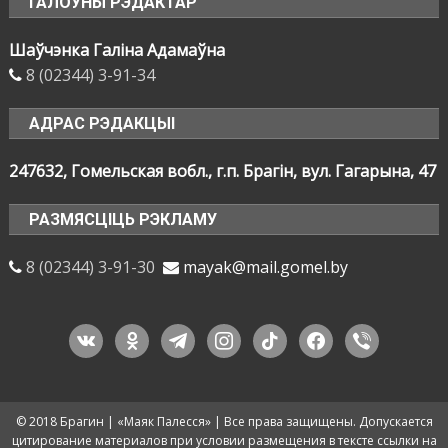
ГАЛОЎНЫ РЭДАКТАР
Шаўчэнка Галіна Адамаўна
8 (02344) 3-91-34
АДРАС РЭДАКЦЫІ
247632, Гомельская вобл., г.п. Брагін, вул. Гагарына, 47
РАЗМЯСЦІЦЬ РЭКЛАМУ
8 (02344) 3-91-30
mayak@mail.gomel.by
vkontakte
odnoklassniki
telegram
instagram
tiktok
facebook
viber
© 2018 Брагин | «Маяк Палесся» | Все права защищены. Допускается
цитирование материалов при условии размещения в тексте ссылки на