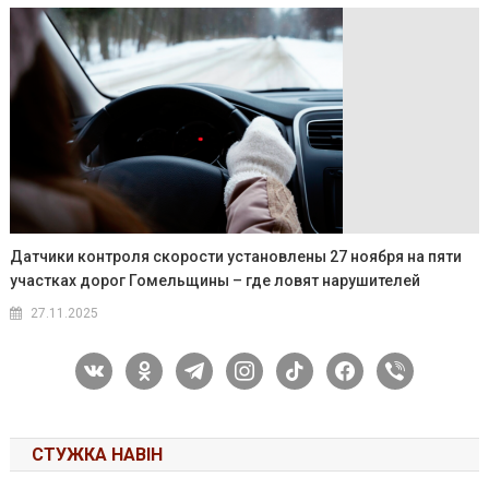
Датчики контроля скорости установлены 27 ноября на пяти
участках дорог Гомельщины – где ловят нарушителей
27.11.2025
vkontakte
odnoklassniki
telegram
instagram
tiktok
facebook
viber
СТУЖКА НАВІН