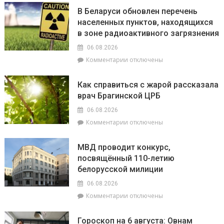
В Беларуси обновлен перечень
населенных пунктов, находящихся
в зоне радиоактивного загрязнения
06.08.2026
к
Комментарии
отключены
записи
В
Как справиться с жарой рассказала
Беларуси
врач Брагинской ЦРБ
обновлен
перечень
06.08.2026
населенных
к
Комментарии
отключены
пунктов,
записи
находящихся
Как
в
МВД проводит конкурс,
справиться
зоне
посвящённый 110-летию
с
радиоактивного
белорусской милиции
жарой
загрязнения
рассказала
06.08.2026
врач
к
Комментарии
отключены
Брагинской
записи
ЦРБ
МВД
Гороскоп на 6 августа: Овнам
проводит