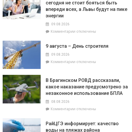
сегодня не стоит бояться быть
века:
впереди всех, а Львы будут на пике
как
филиал
энергии
«Брагинский»меняет
09.08.2026
облик
к
Комментарии
отключены
Гомельщины
записи
Гороскоп
9 августа – День строителя
на
9
09.08.2026
августа:
к
Комментарии
отключены
Овнам
записи
сегодня
9
не
августа
В Брагинском РОВД рассказали,
стоит
–
какое наказание предусмотрено за
бояться
День
быть
незаконное использование БПЛА
строителя
впереди
08.08.2026
всех,
к
Комментарии
отключены
а
записи
Львы
В
будут
РайЦГЭ информирует: качество
Брагинском
на
воды на пляжах района
РОВД
пике