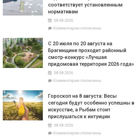
соответствует установленным
рассказали,
энергии
какое
нормативам
наказание
08.08.2026
предусмотрено
к
Комментарии
отключены
за
записи
незаконное
РайЦГЭ
использование
С 20 июля по 20 августа на
информирует:
БПЛА
Брагинщине проходит районный
качество
смотр-конкурс «Лучшая
воды
на
придомовая территория 2026 года»
пляжах
08.08.2026
района
к
Комментарии
отключены
соответствует
записи
установленным
С
нормативам
Гороскоп на 8 августа: Весы
20
сегодня будут особенно успешны в
июля
искусстве, а Рыбам стоит
по
20
прислушаться к интуиции
августа
08.08.2026
на
к
Комментарии
отключены
Брагинщине
записи