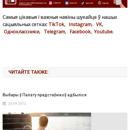
Самыя цікавыя і важныя навіны шукайце ў нашых
сацыяльных сетках:
TikTok
,
Instagram
,
VK
,
Одноклассники
,
Telegram
,
Facebook
,
Youtube
.
ЧИТАЙТЕ ТАКЖЕ:
Выбары ў Палату прадстаўнікоў адбыліся
26.09.2012