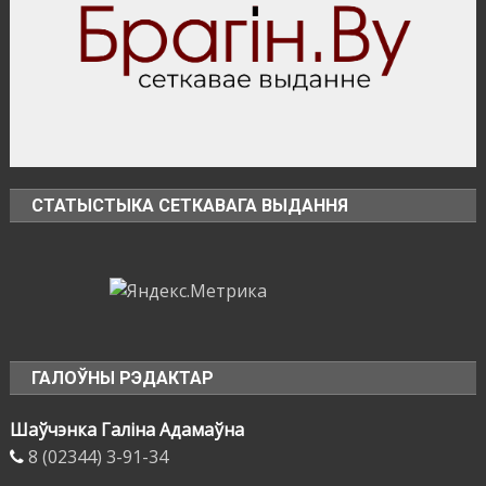
объекты
торговли
в
сельской
местности
СТАТЫСТЫКА СЕТКАВАГА ВЫДАННЯ
ГАЛОЎНЫ РЭДАКТАР
Шаўчэнка Галіна Адамаўна
8 (02344) 3-91-34