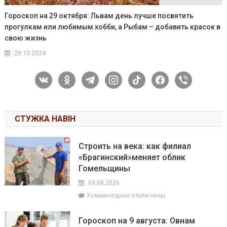
Гороскоп на 29 октября: Львам день лучше посвятить
прогулкам или любимым хобби, а Рыбам – добавить красок в
свою жизнь
29.10.2024
vkontakte
odnoklassniki
telegram
instagram
tiktok
facebook
viber
СТУЖКА НАВІН
Строить на века: как филиал
«Брагинский»меняет облик
Гомельщины
09.08.2026
к
Комментарии
отключены
записи
Строить
Гороскоп на 9 августа: Овнам
на