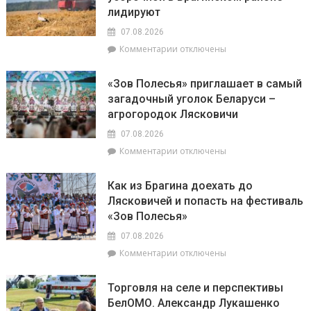
лидируют
стоит
во
прислушаться
главе
07.08.2026
к
с
к
Комментарии
отключены
интуиции
председателем
записи
районного
Доска
Совета
«Зов Полесья» приглашает в самый
почёта.
депутатов
загадочный уголок Беларуси –
На
Инной
агрогородок Лясковичи
6
Михаленко
августа
посетили
07.08.2026
на
объекты
к
Комментарии
отключены
уборочной
торговли
записи
в
в
«Зов
Брагинском
сельской
Как из Брагина доехать до
Полесья»
районе
местности
Лясковичей и попасть на фестиваль
приглашает
лидируют
«Зов Полесья»
в
самый
07.08.2026
загадочный
к
Комментарии
отключены
уголок
записи
Беларуси
Как
–
Торговля на селе и перспективы
из
агрогородок
БелОМО. Александр Лукашенко
Брагина
Лясковичи