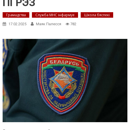
ПГРЭЗ
Грамадства
Служба МНС інфармуе
Школа бяспекі
17.02.2025
Маяк Палесся
782