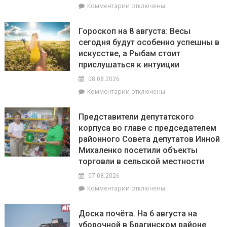
к
Комментарии
отключены
соответствует
записи
установленным
С
нормативам
Гороскоп на 8 августа: Весы
20
сегодня будут особенно успешны в
июля
искусстве, а Рыбам стоит
по
20
прислушаться к интуиции
августа
08.08.2026
на
к
Комментарии
отключены
Брагинщине
записи
проходит
Гороскоп
районный
Представители депутатского
на
смотр-
корпуса во главе с председателем
8
конкурс
районного Совета депутатов Инной
августа:
«Лучшая
Весы
Михаленко посетили объекты
придомовая
сегодня
территория
торговли в сельской местности
будут
2026
07.08.2026
особенно
года»
успешны
к
Комментарии
отключены
в
записи
искусстве,
Представители
Доска почёта. На 6 августа на
а
депутатского
уборочной в Брагинском районе
Рыбам
корпуса