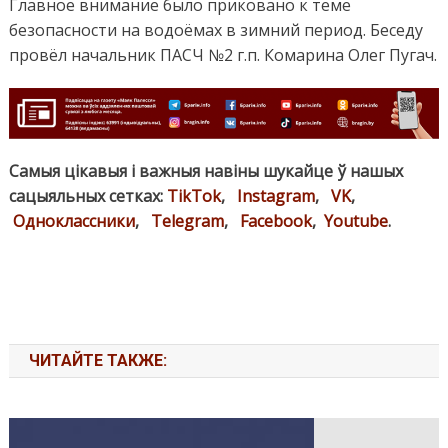
Главное внимание было приковано к теме
безопасности на водоёмах в зимний период. Беседу
провёл начальник ПАСЧ №2 г.п. Комарина Олег Пугач.
Самыя цікавыя і важныя навіны шукайце ў нашых
сацыяльных сетках:
TikTok
,
Instagram
,
VK
,
Одноклассники
,
Telegram
,
Facebook
,
Youtube
.
ЧИТАЙТЕ ТАКЖЕ: