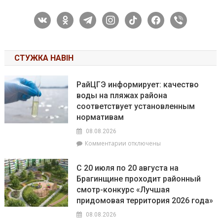
vkontakte
odnoklassniki
telegram
instagram
tiktok
facebook
viber
СТУЖКА НАВІН
РайЦГЭ информирует: качество
воды на пляжах района
соответствует установленным
нормативам
08.08.2026
к
Комментарии
отключены
записи
РайЦГЭ
С 20 июля по 20 августа на
информирует:
Брагинщине проходит районный
качество
смотр-конкурс «Лучшая
воды
на
придомовая территория 2026 года»
пляжах
08.08.2026
района