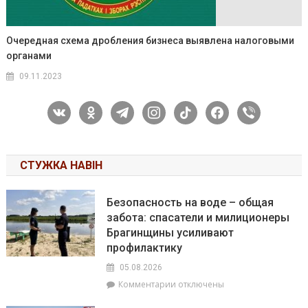
Очередная схема дробления бизнеса выявлена налоговыми
органами
09.11.2023
vkontakte
odnoklassniki
telegram
instagram
tiktok
facebook
viber
СТУЖКА НАВІН
Безопасность на воде – общая
забота: спасатели и милиционеры
Брагинщины усиливают
профилактику
05.08.2026
к
Комментарии
отключены
записи