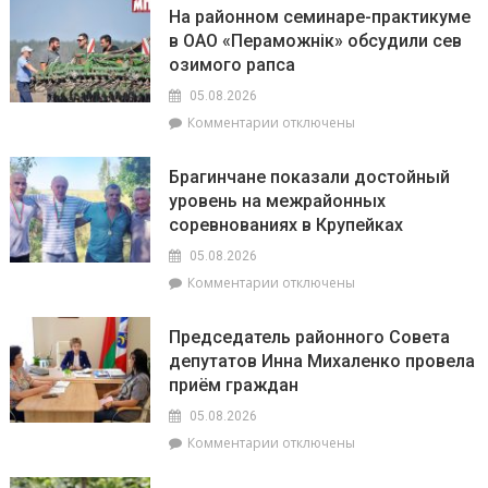
Безопасность
На районном семинаре-практикуме
на
в ОАО «Пераможнік» обсудили сев
воде
озимого рапса
–
общая
05.08.2026
забота:
к
Комментарии
отключены
спасатели
записи
и
На
милиционеры
Брагинчане показали достойный
районном
Брагинщины
уровень на межрайонных
семинаре-
усиливают
соревнованиях в Крупейках
практикуме
профилактику
в
05.08.2026
ОАО
к
Комментарии
отключены
«Пераможнік»
записи
обсудили
Брагинчане
сев
Председатель районного Совета
показали
озимого
депутатов Инна Михаленко провела
достойный
рапса
приём граждан
уровень
на
05.08.2026
межрайонных
к
Комментарии
отключены
соревнованиях
записи
в
Председатель