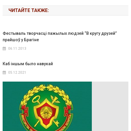
ЧИТАЙТЕ ТАКЖЕ:
Фестываль творчасці пажылых людзей “В кругу друзей”
прайшоў у Брагіне
06.11.2013
Каб іншым было навукай
05.12.2021