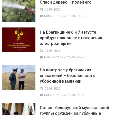
Крупейках
Спаси дерево – полей его
районного
Совета
05.08.2026
депутатов
к
Комментарии
отключены
Инна
записи
Михаленко
Спаси
провела
дерево
На Брагинщине 6 и 7 августа
приём
–
пройдут плановые отключения
граждан
полей
электроэнергии
его
05.08.2026
к
Комментарии
отключены
записи
На
На контроле у брагинских
Брагинщине
спасателей – безопасность
6
уборочной кампании
и
7
05.08.2026
августа
к
Комментарии
отключены
пройдут
записи
плановые
На
отключения
Солист белорусской музыкальной
контроле
электроэнергии
группы осуждён за публичные
у