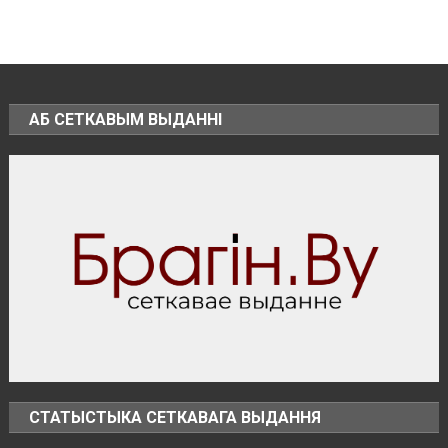
ставит
рекорды.
На
метеостанции
«Мозырь»
побит
АБ СЕТКАВЫМ ВЫДАННІ
национальный
месячный
рекорд
августа
равный
+38.9°
СТАТЫСТЫКА СЕТКАВАГА ВЫДАННЯ