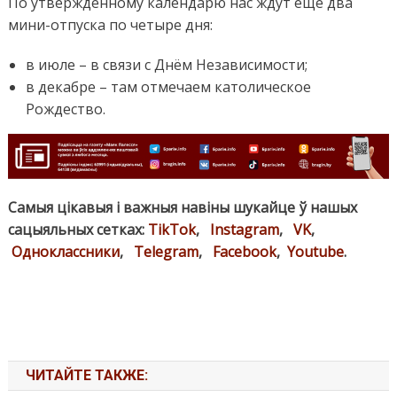
По утверждённому календарю нас ждут ещё два
мини-отпуска по четыре дня:
в июле – в связи с Днём Независимости;
в декабре – там отмечаем католическое
Рождество.
Самыя цікавыя і важныя навіны шукайце ў нашых
сацыяльных сетках:
TikTok
,
Instagram
,
VK
,
Одноклассники
,
Telegram
,
Facebook
,
Youtube
.
ЧИТАЙТЕ ТАКЖЕ: