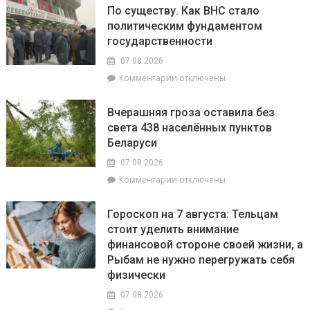
По существу. Как ВНС стало
политическим фундаментом
государственности
07.08.2026
к
Комментарии
отключены
записи
По
Вчерашняя гроза оставила без
существу.
света 438 населённых пунктов
Как
Беларуси
ВНС
стало
07.08.2026
политическим
к
Комментарии
отключены
фундаментом
записи
государственности
Вчерашняя
Гороскоп на 7 августа: Тельцам
гроза
стоит уделить внимание
оставила
финансовой стороне своей жизни, а
без
света
Рыбам не нужно перегружать себя
438
физически
населённых
07.08.2026
пунктов