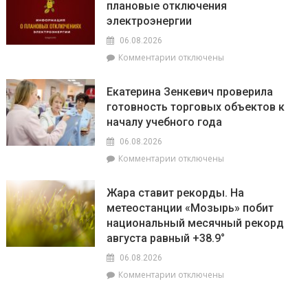
плановые отключения
почему
сейчас
электроэнергии
не
впереди
нужно
на
06.08.2026
выключать
уборочной
к
Комментарии
отключены
телефон
кампании
записи
во
и
На
время
как
Екатерина Зенкевич проверила
Брагинщине
грозы
принять
готовность торговых объектов к
7
участие
началу учебного года
августа
конкурсе
пройдут
на
06.08.2026
плановые
лучшую
к
Комментарии
отключены
отключения
придомовую
записи
электроэнергии
территорию
Екатерина
Жара ставит рекорды. На
читайте
Зенкевич
метеостанции «Мозырь» побит
7
проверила
августа
национальный месячный рекорд
готовность
в
торговых
августа равный +38.9°
«МП»
объектов
06.08.2026
к
к
Комментарии
отключены
началу
записи
учебного
Жара
года