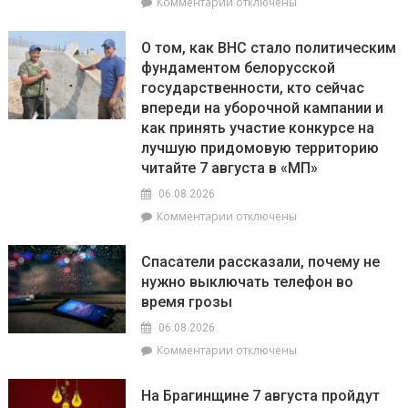
Беларуси
к
Комментарии
отключены
записи
Гороскоп
О том, как ВНС стало политическим
на
фундаментом белорусской
7
государственности, кто сейчас
августа:
Тельцам
впереди на уборочной кампании и
стоит
как принять участие конкурсе на
уделить
лучшую придомовую территорию
внимание
читайте 7 августа в «МП»
финансовой
стороне
06.08.2026
своей
к
Комментарии
отключены
жизни,
записи
а
О
Спасатели рассказали, почему не
Рыбам
том,
не
нужно выключать телефон во
как
нужно
время грозы
ВНС
перегружать
стало
06.08.2026
себя
политическим
физически
к
Комментарии
отключены
фундаментом
записи
белорусской
Спасатели
государственности,
На Брагинщине 7 августа пройдут
рассказали,
кто