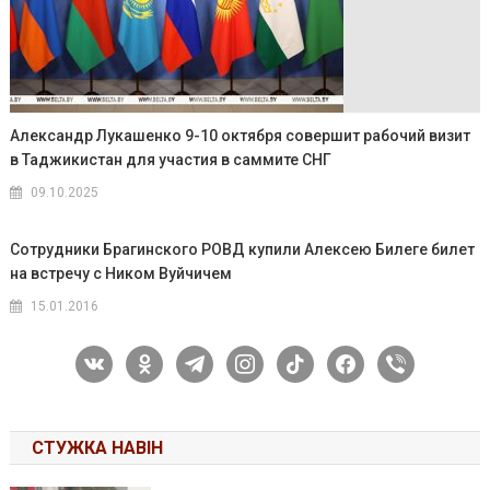
Александр Лукашенко 9-10 октября совершит рабочий визит
в Таджикистан для участия в саммите СНГ
09.10.2025
Сотрудники Брагинского РОВД купили Алексею Билеге билет
на встречу с Ником Вуйчичем
15.01.2016
vkontakte
odnoklassniki
telegram
instagram
tiktok
facebook
viber
СТУЖКА НАВІН