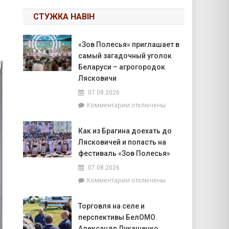
СТУЖКА НАВІН
«Зов Полесья» приглашает в
самый загадочный уголок
Беларуси – агрогородок
Лясковичи
07.08.2026
к
Комментарии
отключены
записи
«Зов
Как из Брагина доехать до
Полесья»
Лясковичей и попасть на
приглашает
в
фестиваль «Зов Полесья»
самый
07.08.2026
загадочный
к
Комментарии
отключены
уголок
записи
Беларуси
Как
–
Торговля на селе и
из
агрогородок
перспективы БелОМО.
Брагина
Лясковичи
доехать
Александр Лукашенко