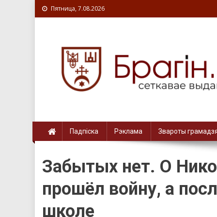
Пятница, 7.08.2026
Падпіска
Рэклама
Звароты грамадз
Забытых нет. О Нико
прошёл войну, а пос
школе