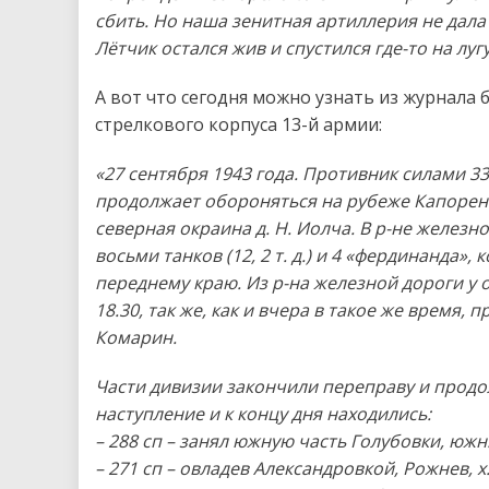
сбить. Но наша зенитная артиллерия не дала 
Лётчик остался жив и спустился где-то на луг
А вот что сегодня можно узнать из журнала 
стрелкового корпуса 13-й армии:
«27 сентября 1943 года. Противник силами 3
продолжает обороняться на рубеже Капоренка,
северная окраина д. Н. Иолча. В р-не железн
восьми танков (12, 2 т. д.) и 4 «фердинанда»
переднему краю. Из р-на железной дороги у о
18.30, так же, как и вчера в такое же время
Комарин.
Части дивизии закончили переправу и продо
наступление и к концу дня находились:
– 288 сп – занял южную часть Голубовки, южн
– 271 сп – овладев Александровкой, Рожнев, х