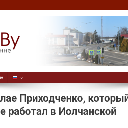
ян
лае Приходченко, которы
ле работал в Иолчанской