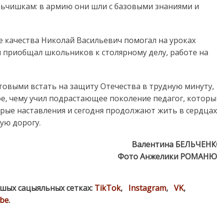
льчишкам: в армию они шли с базовыми знаниями и
е качества Николай Васильевич помогал на уроках
я приобщал школьников к столярному делу, работе на
овыми встать на защиту Отечества в трудную минуту,
е, чему учил подрастающее поколение педагог, которы
удрые наставления и сегодня продолжают жить в сердцах
ую дорогу.
Валентина БЕЛЬЧЕН
Фото Анжелики РОМАНЮ
ашых сацыяльных сетках:
TikTok
,
Instagram
,
VK
,
be
.