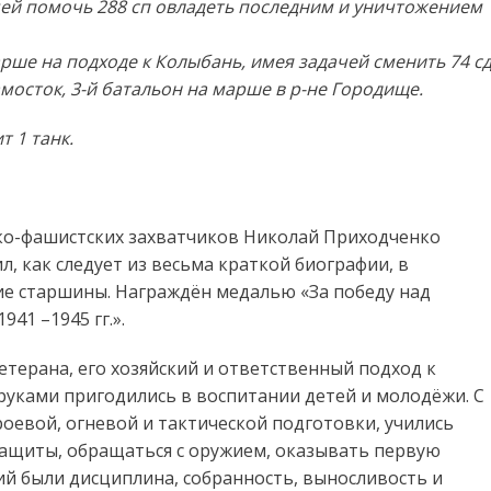
дачей помочь 288 сп овладеть последним и уничтожением
рше на подходе к Колыбань, имея задачей сменить 74 сд
мосток, 3-й батальон на марше в р-не Городище.
 1 танк.
ко-фашистских захватчиков Николай Приходченко
л, как следует из весьма краткой биографии, в
ие старшины. Награждён медалью «За победу над
41 –1945 гг.».
терана, его хозяйский и ответственный подход к
руками пригодились в воспитании детей и молодёжи. С
роевой, огневой и тактической подготовки, учились
ащиты, обращаться с оружием, оказывать первую
й были дисциплина, собранность, выносливость и