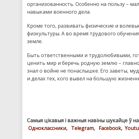
организованность. Особенно на пользу – ма
навыками военного дела.
Кроме того, развивать физические и волевы
физкультуры. А во время трудового обучени
земле.
Быть ответственными и трудолюбивыми, гот
ценить мир и беречь родную землю – главно
знал о войне не понаслышке. Его заветы, м
и делах тех, кого вывел на большую жизненн
Самыя цікавыя і важныя навіны шукайце ў н
Одноклассники
,
Telegram
,
Facebook
,
Youtu