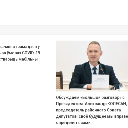
шчэння грамадзян у
 ва ўмовах COVID-19
стварыць мабільны
Обсуждаем «Большой разговор» с
Президентом. Александр КОЛЕСАН,
председатель районного Совета
депутатов: своё будущее мы вправ
определять сами