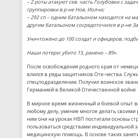
– 2 роты атакуют сев. часть Голубовки с за
группировки в р-не Нов. Иолчи;
– 292 сп – одним батальоном находится на ма
другим батальоном сосредоточился в р-не За
Уничтожено до 100 солдат и офицеров, подбит
Наши потери: убито 15, ранено – 89»
.
После освобождения родного края от немец
влился в ряды защитников Оте-чества. Служи
спецподразделении. Получил воинское зван
Германией в Великой Отечественной войне 19
В мирное время жизненный и боевой опыт ве
любому делу, умение многое делать своими 
ним они на уроках НВП постигали основы ст
пользоваться средствами индивидуальной з
медицинскую помощь. В основе таких заняти