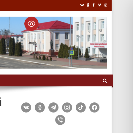
й
vkontakte
odnoklassniki
telegram
instagram
tiktok
facebook
viber