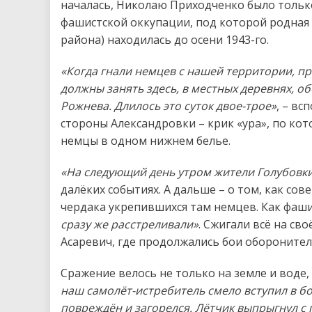
началась, Николаю Приходченко было только
фашистской оккупации, под которой родная 
района) находилась до осени 1943-го.
«Когда гнали немцев с нашей территории, пр
должны занять здесь, в местных деревнях, о
Рожнева. Длилось это суток двое-трое»
, – вс
стороны Александровки – крик «ура», по ко
немцы в одном нижнем белье.
«На следующий день утром жители Голубовк
далёких событиях. А дальше – о том, как со
чердака укрепившихся там немцев. Как фашис
сразу же расстреливали»
. Сжигали всё на св
Асаревич, где продолжались бои оборонител
Сражение велось не только на земле и воде, 
наш самолёт-истребитель смело вступил в б
повреждён и загорелся. Лётчик выпрыгнул с