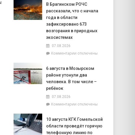
РУП
ы
В Брагинском РОЧС
«Гомельэнерго»
рассказали, что с начала
сообщает
об
года в области
изменении
зафиксировано 673
номеров
возгорания в природных
лицевых
экосистемах
счетов
по
07.08.2026
электроэнергии
к
Комментарии
отключены
при
записи
расчетах
В
6 августа в Мозырском
с
Брагинском
населением
районе утонули два
РОЧС
рассказали,
человека. В том числе –
что
ребёнок
с
07.08.2026
начала
к
Комментарии
отключены
года
записи
в
6
области
10 августа КГК Гомельской
августа
зафиксировано
области проведёт горячую
в
673
Мозырском
телефонную линию по
возгорания