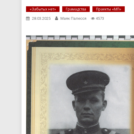
«Забытых нет»
Грамадства
Праекты «МП»
28.03.2025
Маяк Палесся
4573