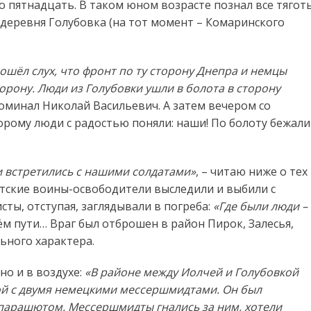
 пятнадцать. В таком юном возрасте познал все тягот
деревня Голубовка (на тот момент – Комаринского
ошёл слух, что фронт по ту сторону Днепра и немцы
борону. Люди из Голубовки ушли в болота в сторону
поминал Николай Васильевич. А затем вечером со
торому люди с радостью поняли: наши! По болоту бежали
и встретились с нашими солдатами»
, – читаю ниже о тех
ветские воины-освободители выследили и выбили с
ты, отступая, заглядывали в погреба:
«Где были люди –
оём пути… Враг был отброшен в район Пирок, Залесья,
ьного характера.
но и в воздухе:
«В районе между Иолчей и Голубовкой
ой с двумя немецкими мессершмидтами. Он был
 парашютом. Мессершмидты гнались за ним, хотели