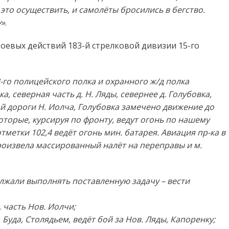
это осуществить, и самолёты бросились в бегство.
у»
.
боевых действий 183-й стрелковой дивизии 15-го
3-го полицейского полка и охранного ж/д полка
 северная часть д. Н. Ляды, севернее д. Голубовка,
ой дороги Н. Иолча, Голубовка замечено движение до
, которые, курсируя по фронту, ведут огонь по нашему
тметки 102,4 ведёт огонь мин. батарея. Авиация пр-ка в
, произвела массированный налёт на переправы и м.
лжали выполнять поставленную задачу – вести
. часть Нов. Иолчи;
. Буда, Столядьем, ведёт бой за Нов. Ляды, Капоренку;