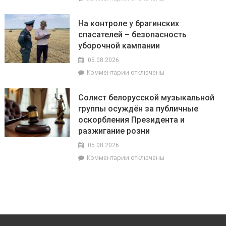
записи
На
На контроле у брагинских
Брагинщине
спасателей – безопасность
6
уборочной кампании
и
7
05.08.2026
августа
к
Комментарии
отключены
пройдут
записи
плановые
На
отключения
Солист белорусской музыкальной
контроле
электроэнергии
группы осуждён за публичные
у
оскорбления Президента и
брагинских
спасателей
разжигание розни
–
05.08.2026
безопасность
к
Комментарии
отключены
уборочной
записи
кампании
Солист
белорусской
музыкальной
группы
осуждён
за