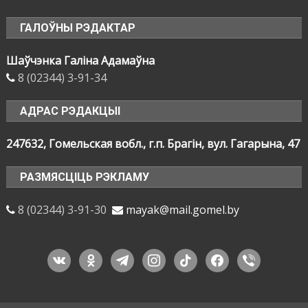
ГАЛОЎНЫ РЭДАКТАР
Шаўчэнка Галіна Адамаўна
8 (02344) 3-91-34
АДРАС РЭДАКЦЫІ
247632, Гомельская вобл., г.п. Брагін, вул. Гагарына, 47
РАЗМЯСЦІЦЬ РЭКЛАМУ
8 (02344) 3-91-30
mayak@mail.gomel.by
vkontakte
odnoklassniki
telegram
instagram
tiktok
facebook
viber