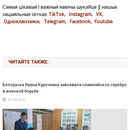
Самыя цікавыя і важныя навіны шукайце ў нашых
сацыяльных сетках:
TikTok
,
Instagram
,
VK
,
Одноклассники
,
Telegram
,
Facebook
,
Youtube
.
ЧИТАЙТЕ ТАКЖЕ:
Белоруска Ирина Курочкина завоевала олимпийское серебро
в женской борьбе
05.08.2021