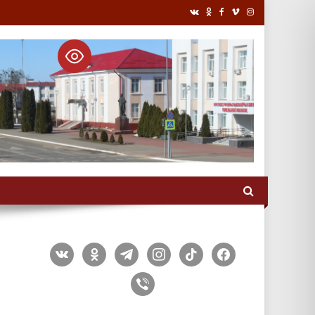
vkontakte
odnoklassniki
telegram
instagram
tiktok
facebook
viber