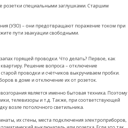
йте розетки специальными заглушками. Старшим
ния (УЗО) – они предотвращают поражение током при
ржите пути эвакуации свободными.
 запах горящей проводки. Что делать? Первое, как
и квартиру. Решение вопроса – отключение
 старой проводки и счётчиков выкручиваем пробки.
оров в доме и отключение их от розеток.
возгорания является именно бытовая техника. Поэтому
ки, телевизоры и т.д. Также, при соответствующей
дку возле потолочного светильника.
омнаты, их стены, места подключения электроприборов,
втоматический выключатель или розетка. Если это так,