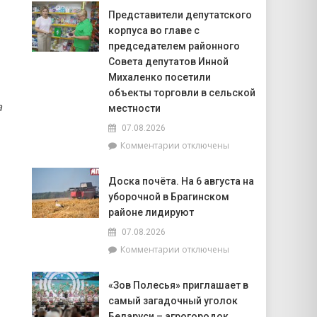
смотр-
Гороскоп
Представители депутатского
конкурс
на
корпуса во главе с
«Лучшая
8
придомовая
августа:
председателем районного
территория
Весы
Совета депутатов Инной
2026
сегодня
Михаленко посетили
года»
будут
объекты торговли в сельской
особенно
а
местности
успешны
в
07.08.2026
искусстве,
к
Комментарии
отключены
а
записи
Рыбам
Представители
стоит
Доска почёта. На 6 августа на
депутатского
прислушаться
уборочной в Брагинском
корпуса
к
во
районе лидируют
интуиции
главе
07.08.2026
с
к
Комментарии
отключены
председателем
записи
районного
Доска
Совета
«Зов Полесья» приглашает в
почёта.
депутатов
самый загадочный уголок
На
Инной
6
Беларуси – агрогородок