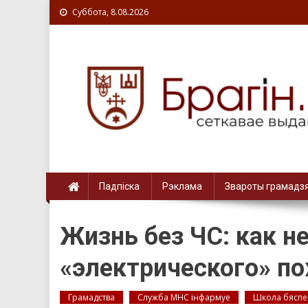
Суббота, 8.08.2026
Падпіска
Рэклама
Звароты грамадз
Жизнь без ЧС: как н
«электрического» п
Грамадства
Служба МНС інфармуе
Школа бяспе