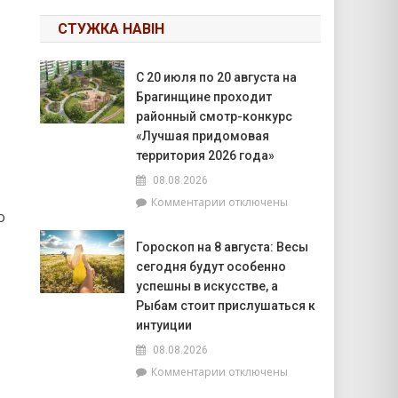
СТУЖКА НАВІН
С 20 июля по 20 августа на
Брагинщине проходит
районный смотр-конкурс
«Лучшая придомовая
территория 2026 года»
08.08.2026
,
к
Комментарии
отключены
о
записи
С
Гороскоп на 8 августа: Весы
20
сегодня будут особенно
июля
по
успешны в искусстве, а
20
Рыбам стоит прислушаться к
августа
интуиции
на
08.08.2026
Брагинщине
проходит
к
Комментарии
отключены
районный
записи