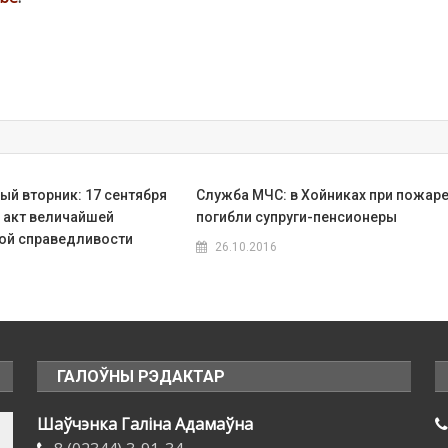
ый вторник: 17 сентября
Служба МЧС: в Хойниках при пожар
— акт величайшей
погибли супруги-пенсионеры
ой справедливости
26.10.2016
ГАЛОЎНЫ РЭДАКТАР
Шаўчэнка Галіна Адамаўна