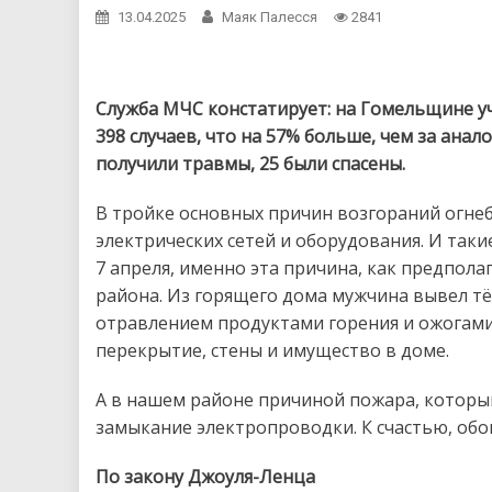
13.04.2025
Маяк Палесся
2841
Служба МЧС констатирует: на Гомельщине у
398 случаев, что на 57% больше, чем за ана
получили травмы, 25 были спасены.
В тройке основных причин возгораний огн
электрических сетей и оборудования. И так
7 апреля, именно эта причина, как предпола
района. Из горящего дома мужчина вывел тё
отравлением продуктами горения и ожогами
перекрытие, стены и имущество в доме.
А в нашем районе причиной пожара, который
замыкание электропроводки. К счастью, обо
По закону Джоуля-Ленца