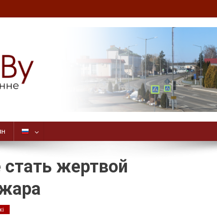
ян
е стать жертвой
ожара
кі