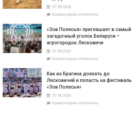
прислушаться
главе
07.08.2026
к
с
к
Комментарии
отключены
интуиции
председателем
записи
районного
Доска
Совета
«Зов Полесья» приглашает в самый
почёта.
депутатов
загадочный уголок Беларуси –
На
Инной
агрогородок Лясковичи
6
Михаленко
августа
посетили
07.08.2026
на
объекты
к
Комментарии
отключены
уборочной
торговли
записи
в
в
«Зов
Брагинском
сельской
Как из Брагина доехать до
Полесья»
районе
местности
Лясковичей и попасть на фестиваль
приглашает
лидируют
«Зов Полесья»
в
самый
07.08.2026
загадочный
к
Комментарии
отключены
уголок
записи
Беларуси
Как
–
из
агрогородок
Брагина
Лясковичи
доехать