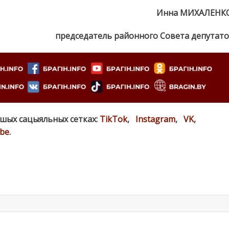
Инна МИХАЛЕНКО
председатель районного Совета депутат
ашых сацыяльных сетках:
TikTok
,
Instagram
,
VK
,
be
.