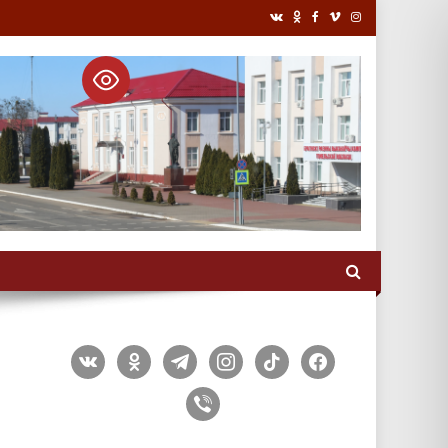
vkontakte
odnoklassniki
telegram
instagram
tiktok
facebook
viber