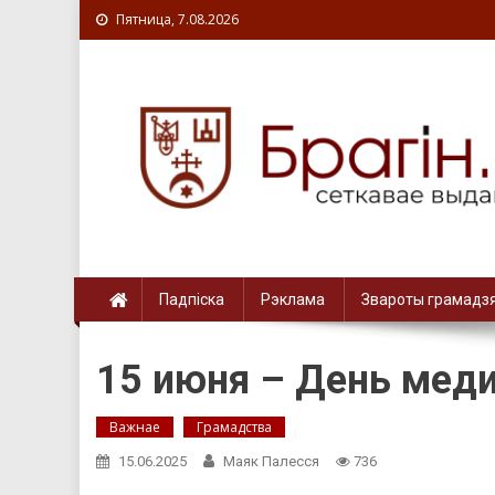
Пятница, 7.08.2026
Падпіска
Рэклама
Звароты грамадз
15 июня – День мед
Важнае
Грамадства
15.06.2025
Маяк Палесся
736