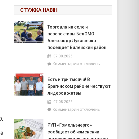
СТУЖКА НАВІН
Торговля на селе и
перспективы БелОМО.
Александр Лукашенко
посещает Вилейский район
07.08.2026
к
Комментарии
отключены
записи
Торговля
Есть и три тысячи! В
на
Брагинском районе чествуют
селе
и
лидеров жатвы
перспективы
07.08.2026
БелОМО.
к
Комментарии
отключены
Александр
записи
Лукашенко
О,
Есть
посещает
РУП «Гомельэнерго»
и
Вилейский
та
сообщает об изменении
три
район
тысячи!
номеров лицевых счетов по