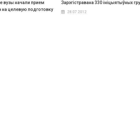
е вузы начали прием
Зарэгістравана 330 ініцыятыўных гр
 на целевую подготовку
28.07.2012