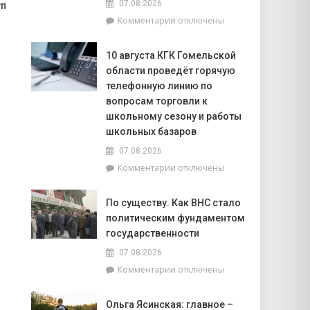
07.08.2026
уп
начала
к
Комментарии
отключены
года
записи
в
6
области
10 августа КГК Гомельской
августа
зафиксировано
области проведёт горячую
в
673
Мозырском
телефонную линию по
возгорания
районе
в
вопросам торговли к
утонули
природных
школьному сезону и работы
два
экосистемах
школьных базаров
человека.
В
07.08.2026
том
к
Комментарии
отключены
числе
записи
–
10
По существу. Как ВНС стало
ребёнок
августа
политическим фундаментом
КГК
Гомельской
государственности
области
07.08.2026
проведёт
к
Комментарии
отключены
горячую
записи
телефонную
По
линию
Ольга Ясинская: главное –
существу.