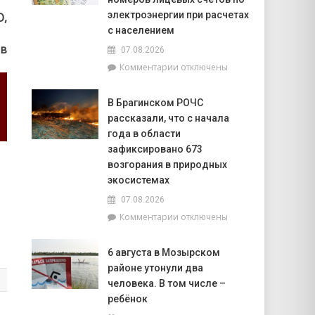
В
электроэнергии при расчетах
,
Брагинском
с населением
районе
ов
07.08.2026
чествуют
лидеров
к
Комментарии
отключены
жатвы
записи
РУП
В Брагинском РОЧС
«Гомельэнерго»
рассказали, что с начала
сообщает
об
года в области
изменении
зафиксировано 673
номеров
возгорания в природных
лицевых
экосистемах
счетов
по
07.08.2026
электроэнергии
к
Комментарии
отключены
при
записи
расчетах
В
6 августа в Мозырском
с
Брагинском
населением
районе утонули два
РОЧС
рассказали,
человека. В том числе –
что
ребёнок
с